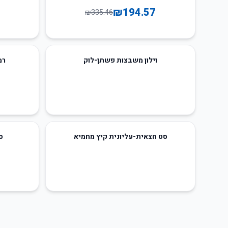
₪
194.57
₪
335.46
וילון משבצות פשתן-לוק
רמקו
33
%
-
סט חצאית-עליונית קיץ מחמיא
סט