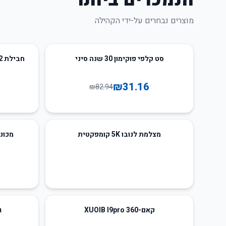
מוצרים נבחרים על-ידי הקהילה
94
%
-
62
%
-
סט קלפי פוקימון 30 שנה סיני
חבילת M2 מגה-אבולוציה פוקימון יפנית
₪
31.16
₪
82.94
25
%
-
מצלמת לנובו 5K קומפקטית
מכונת 
64
%
-
42
%
-
קאם-360 XUOIB I9pro
ג