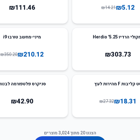
₪
111.46
₪
5.12
₪
14.21
40
%
-
לי הרדיו 5.25' Herdio
מיני-מחשב טורבו i9
₪
210.12
₪
303.73
₪
350.20
 קליבות F מהירות לעץ
סניקרס פלטפורמה לבנות
₪
42.90
₪
18.31
₪
27.32
הצגנו
20
מתוך
3,024
מוצרים