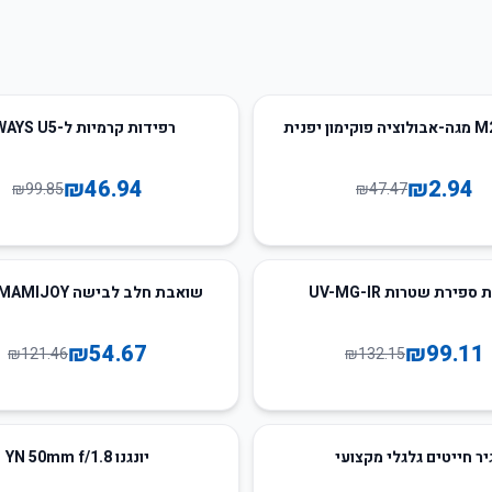
53
%
-
רפידות קרמיות ל-AIWAYS U5
₪
46.94
₪
2.94
₪
99.85
₪
47.47
55
%
-
ספירת שטרות UV-MG-IR
שואבת חלב לבישה MAMIJOY כפולה
₪
54.67
₪
99.11
₪
121.46
₪
132.15
יר חייטים גלגלי מקצועי
יונגנו YN 50mm f/1.8