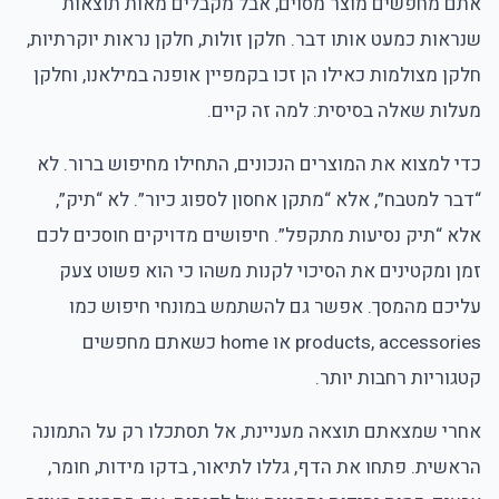
אתם מחפשים מוצר מסוים, אבל מקבלים מאות תוצאות
שנראות כמעט אותו דבר. חלקן זולות, חלקן נראות יוקרתיות,
חלקן מצולמות כאילו הן זכו בקמפיין אופנה במילאנו, וחלקן
מעלות שאלה בסיסית: למה זה קיים.
כדי למצוא את המוצרים הנכונים, התחילו מחיפוש ברור. לא
“דבר למטבח”, אלא “מתקן אחסון לספוג כיור”. לא “תיק”,
אלא “תיק נסיעות מתקפל”. חיפושים מדויקים חוסכים לכם
זמן ומקטינים את הסיכוי לקנות משהו כי הוא פשוט צעק
עליכם מהמסך. אפשר גם להשתמש במונחי חיפוש כמו
products, accessories או home כשאתם מחפשים
קטגוריות רחבות יותר.
אחרי שמצאתם תוצאה מעניינת, אל תסתכלו רק על התמונה
הראשית. פתחו את הדף, גללו לתיאור, בדקו מידות, חומר,