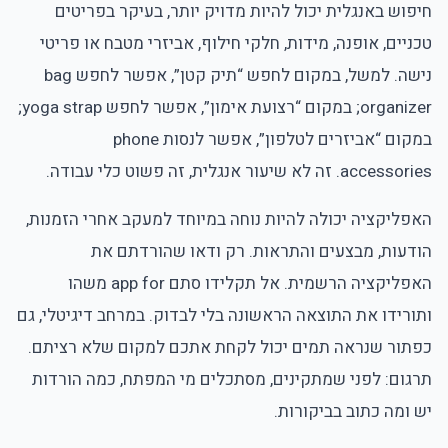
חיפוש באנגלית יכול להיות מדויק יותר, בעיקר בפריטים
טכניים, אופנה, מידות, חלקי חילוף, אביזרי מטבח או פריטי
נישה. למשל, במקום לחפש “תיק קטן”, אפשר לחפש bag
organizer; במקום “רצועת אימון”, אפשר לחפש yoga strap;
במקום “אביזרים לטלפון”, אפשר לנסות phone
accessories. זה לא שיעור אנגלית, זה פשוט כלי עבודה.
האפליקציה יכולה להיות נוחה במיוחד למעקב אחרי הזמנות,
הודעות, מבצעים והתראות. רק ודאו שהורדתם את
האפליקציה הרשמית. אל תקלידו סתם app for משהו
ותורידו את התוצאה הראשונה בלי לבדוק. במרחב דיגיטלי, גם
כפתור שנראה תמים יכול לקחת אתכם למקום שלא רציתם.
תרגום: לפני שמתקינים, מסתכלים מי המפתח, כמה הורדות
יש ומה כתוב בביקורות.