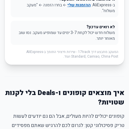
ב-AliExpress:
ההזמנות שלי
← בחרו הזמנה ← "מעקב
משלוח".
לא רואים עדכון?
משלוח חדש יכול לקחת 3-7 ימים עד שמופיע מעקב. נסו שוב
מאוחר יותר.
המעקב מתבצע דרך 17track - שירות חיצוני התומך ב-AliExpress
Standard, Cainiao, China Post ועוד.
איך מוצאים קופונים ו-Deals בלי לקנות
שטויות?
קופונים יכולים להיות מעולים, אבל הם גם יודעים לעשות
טריק פסיכולוגי קטן: לגרום לכם להרגיש שאתם מפסידים