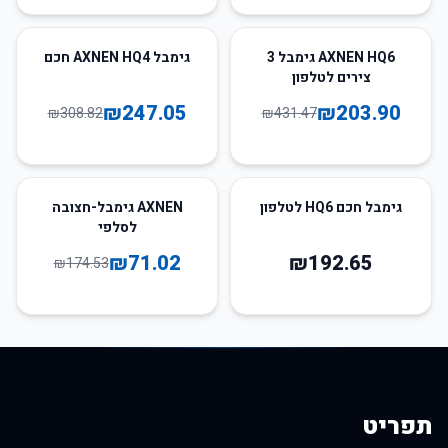
20
%
-
53
%
-
AXNEN HQ6 גימבל 3
גימבל AXNEN HQ4 חכם
צירים לטלפון
₪
247.05
₪
203.90
₪
308.82
₪
431.47
59
%
-
גימבל חכם HQ6 לטלפון
AXNEN גימבל-חצובה
לסלפי
₪
71.02
₪
192.65
₪
174.53
תפריט