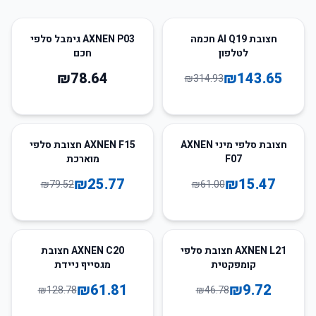
54
%
-
חצובת AI Q19 חכמה
AXNEN P03 גימבל סלפי
לטלפון
חכם
₪
78.64
₪
143.65
₪
314.93
68
%
-
75
%
-
חצובת סלפי מיני AXNEN
AXNEN F15 חצובת סלפי
F07
מוארכת
₪
25.77
₪
15.47
₪
79.52
₪
61.00
52
%
-
79
%
-
AXNEN L21 חצובת סלפי
AXNEN C20 חצובת
קומפקטית
מגסייף ניידת
₪
61.81
₪
9.72
₪
128.78
₪
46.78