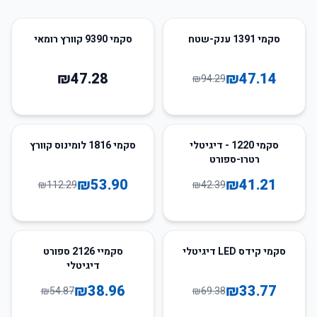
50
%
-
סקמי 1391 ענק-שטח
סקמי 9390 קוורץ רומאי
₪
47.28
₪
47.14
₪
94.29
52
%
-
3
%
-
סקמי 1220 - דיגיטלי
סקמי 1816 לומינוס קוורץ
רטרו-ספורט
₪
53.90
₪
41.21
₪
112.29
₪
42.39
29
%
-
51
%
-
סקמי קידס LED דיגיטלי
סקמיי 2126 ספורט
דיגיטלי
₪
38.96
₪
33.77
₪
54.87
₪
69.38