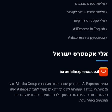
אליאקספרס מבצעים
אליאקספרס שירות לקוחות
אלי אקספרס צור קשר
AliExpress in English
AliExpress на русском
אלי אקספרס ישראל
israelaliexpress.co.il
הסימן AliExpress הוא סימן מסחר רשום של חברת Alibaba Group, וכל
הזכויות הנוגעות לו שמורות לה. אתר זה אינו קשור לחברת Alibaba ואינו
בבעלותה. אנו פועלים כגורם מתווך בלבד ומספקים קישורים למוצרים
המוצעים באתר שלה.