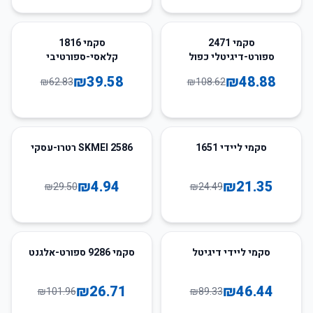
37
%
-
55
%
-
סקמי 2471
סקמי 1816
ספורט-דיגיטלי כפול
קלאסי-ספורטיבי
₪
39.58
₪
48.88
₪
62.83
₪
108.62
83
%
-
13
%
-
סקמי ליידי 1651
SKMEI 2586 רטרו-עסקי
₪
4.94
₪
21.35
₪
29.50
₪
24.49
74
%
-
48
%
-
סקמי ליידי דיגיטל
סקמי 9286 ספורט-אלגנט
₪
26.71
₪
46.44
₪
101.96
₪
89.33