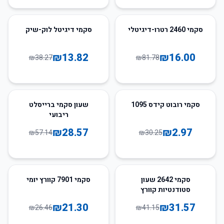
64
%
-
80
%
-
סקמי 2460 רטרו-דיגיטלי
סקמי דיגיטל לוק-שיק
₪
13.82
₪
16.00
₪
38.27
₪
81.78
50
%
-
90
%
-
סקמי רובוט קידס 1095
שעון סקמי ברייסלט
ריבועי
₪
28.57
₪
2.97
₪
57.14
₪
30.25
20
%
-
23
%
-
סקמי 2642 שעון
סקמי 7901 קוורץ יומי
סטודנטיות קוורץ
₪
21.30
₪
31.57
₪
26.46
₪
41.15