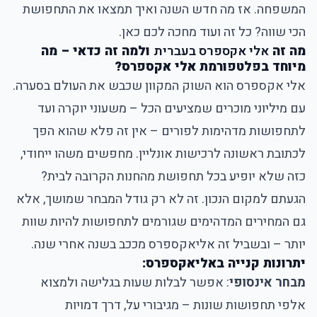
המשפחה. אז מה חדש השנה ואיך תמצאו את התחפושת
הכי שווה? כל זה ועוד מחכה לכם כאן.
מה זה
אלי אקספרס בעברית
ולמה זה כדאי – מה
מיוחד בפלטפורמת אלי אקספרס?
אלי אקספרס הוא השוק המקוון שכבש את העולם בסערה.
עם מיליוני מוכרים שמציעים הכל – משעוני יוקרה ועד
לתחפושות מדהימות לפורים – אין זה פלא שהוא הפך
לכתובת ראשונה לרכישות אונליין. מחפשים משהו ייחודי,
כזה שלא יופיע בכל תחפושת מהחנות הקרובה לבית?
הגעתם למקום הנכון. זה לא רק גודל המבחר שמושך, אלא
גם המחירים המדהימים שגורמים לתחפושות להיות שוות
יותר – ובשביל זה אליאקספרס מככב בשנה אחרי שנה.
יתרונות קנייה באליאקספרס:
מבחר אינסופי
: אפשר לבלות שעות בגלישה ולמצוא
אלפי תחפושות שונות – מגיבורי על, דרך דמויות