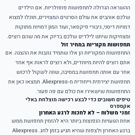
ההשראה הגדולה לתחפושות פופולריות. אם הילדים
שלכם אוהבים את עולם הסרטים המצוירים, תוכלו למצוא
דמויות דיסני, גיבורי פיקסאר, ועוד המון דמויות מתוקות
ומצחיקות שיתנו לילדים שלכם בדיוק את מה שהם רוצים.
תחפושות מקוריות במחיר זול
התחפושות המקוריות הן אלו שתמיד גונבות את ההצגה. אם
אתם רוצים להיות מיוחדים, ולא רוצים לראות אף אחד
אחר עם אותה תחפושת במסיבה, שווה לשקול לרכוש
תחפושת יצירתית וייחודית מ-Aliexpress. תמצאו כאן את
התחפושות שישאירו את כולם עם פה פעור.
טיפים חשובים כדי לבצע רכישה מוצלחת באלי
אקספרס
זמני משלוח – לא לחכות לרגע האחרון
אחת הטעויות הנפוצות ביותר היא להזמין תחפושת ממש
ברגע האחרון ולצפות שהיא תגיע בזמן לחג. Aliexpress