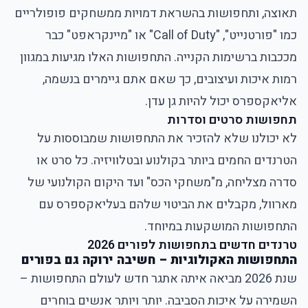
תאוצה, ותחפושות בהשראת דמויות ממשחקים פופולריים
כמו "פורטנייט", "Call of Duty" או "מיינקראפט" כבר
מככבות ברשימות הקנייה. התחפושות האלו מגיעות במגוון
רמות איכות ועיצובים, כך שאם אתם גיימרים בנשמה,
אליאקספרס יכול להיות גן עדן.
תחפושות סרטים וסדרות
לא יכולנו שלא להזכיר את התחפושות שמבוססות על
הטרנדים החמים ביותר בקולנוע ובטלוויזיה. כל סרט או
סדרה מצליחה, מ"משחקי הכס" ועד היקום הקולנועי של
מארוול, מקבלים את הביטוי שלהם בעליאקספרס עם
התחפושות המושקעות במיוחד.
טרנדים חדשים בתחפושות לפורים 2026
התחפושות האקולוגיות – חשיבה ירוקה גם בפורים
שנת 2026 מביאה איתה אתגר חדש לעולם התחפושות –
השמירה על איכות הסביבה. יותר ויותר אנשים בוחרים