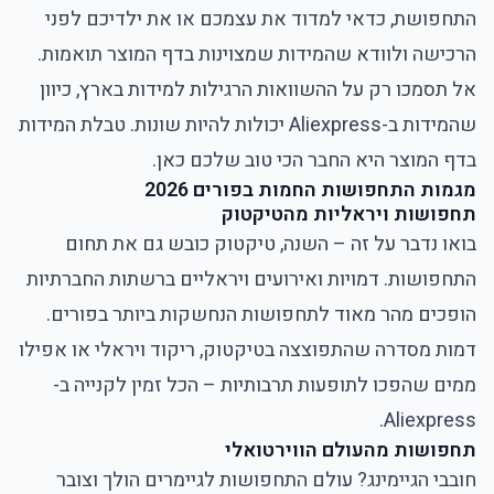
התחפושת, כדאי למדוד את עצמכם או את ילדיכם לפני
הרכישה ולוודא שהמידות שמצוינות בדף המוצר תואמות.
אל תסמכו רק על ההשוואות הרגילות למידות בארץ, כיוון
שהמידות ב-Aliexpress יכולות להיות שונות. טבלת המידות
בדף המוצר היא החבר הכי טוב שלכם כאן.
מגמות התחפושות החמות בפורים 2026
תחפושות ויראליות מהטיקטוק
בואו נדבר על זה – השנה, טיקטוק כובש גם את תחום
התחפושות. דמויות ואירועים ויראליים ברשתות החברתיות
הופכים מהר מאוד לתחפושות הנחשקות ביותר בפורים.
דמות מסדרה שהתפוצצה בטיקטוק, ריקוד ויראלי או אפילו
ממים שהפכו לתופעות תרבותיות – הכל זמין לקנייה ב-
Aliexpress.
תחפושות מהעולם הווירטואלי
חובבי הגיימינג? עולם התחפושות לגיימרים הולך וצובר