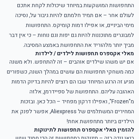
התחפושות המושקעות במיוחד שיכולות לקחת אתכם
לעולם אחר – אם תמיד חלמתם להיות גיבור על, נסיכה
מימי הביניים, או אפילו דמות קומיקס. התחפושות
למבוגרים מתוכננות להיות גם יפות וגם נוחות – כי אין דבר
מביך יותר מלהוריד את התחפושת באמצע המסיבה.
מאלי אקספרס תחפושות לילדים / לילדות
אם יש משהו שילדים אוהבים – זה להתחפש. ולא משנה
כמה משחקי תחפושות הם עושים במהלך השנה, כשפורים
מגיע זה הרגע המיוחד שבו הם רוצים להיות בדיוק הדמות
האהובה עליהם. התחפושת של ספיידרמן, אלזה
מ"Frozen", ואפילו דרקון מפחיד – הכל כאן. ובזכות
המחירים המשתלמים של Aliexpress, אפשר לפנק את
הילדים ביותר מתחפושת אחת!
להזמין מאלי אקספרס תחפושות לתינוקות
בואו נודה בזה – תינוקות בתחפושות זה הכי חמוד שיש.