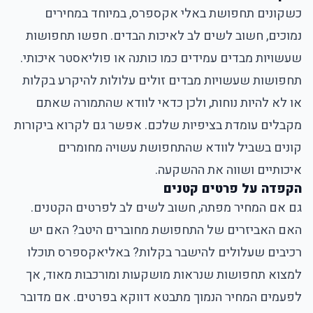
כשקונים תחפושת באלי אקספרס, במיוחד במחירים
נמוכים, חשוב לשים לב לאיכות הבדים. חפשו תחפושות
שעשויות מבדים עמידים כמו כותנה או פוליאסטר איכותי.
תחפושות שעשויות מבדים זולים עלולות להיקרע בקלות
או לא להיות נוחות, ולכן כדאי לוודא שהתמורה שאתם
מקבלים עומדת בציפיות שלכם. אפשר גם לקרוא ביקורות
קונים בשביל לוודא שהתחפושת עשויה מחומרים
איכותיים ושווה את ההשקעה.
הקפדה על פרטים קטנים
גם אם המחיר מפתה, חשוב לשים לב לפרטים הקטנים.
האם האביזרים של התחפושת מחוברים היטב? האם יש
רכיבים שעלולים להישבר בקלות? באליאקספרס תוכלו
למצוא תחפושות שנראות מושקעות ומורכבות מאוד, אך
לפעמים המחיר הנמוך מתבטא דווקא בפרטים. אם מדובר