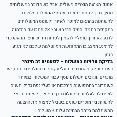
אמנם מציעה מוצרים מעולים, אבל כשמדובר במשלוחים
מסין, צריך לקחת בחשבון שזמני המשלוח עלולים
להשתנות בהתאם למוכר, לאזור, ולעומס המשלוחים
בתקופת החגים. הטיפ הכי חשוב? אל תחכו עם ההזמנה
לרגע האחרון. מומלץ להזמין לפחות חודש וחצי מראש כדי
להימנע ממצב בו התחפושת המושלמת שלכם לא תגיע
בזמן.
בדיקת עלויות המשלוח – לפעמים זה חינמי
בעוד שחלק מהמוצרים באליאקספרס נשלחים בחינם, יש
מוכרים שגובים תשלום נוסף עבור המשלוח, במיוחד
כשמדובר בתחפושות מורכבות או בעלי נפח גדול. חשוב
לשים לב לעלויות המשלוח בדף המוצר, ולעיתים כדאי
להשוות בין מוכרים שונים בשביל למצוא את ההצעה
המשתלמת ביותר מבחינת עלות + משלוח.