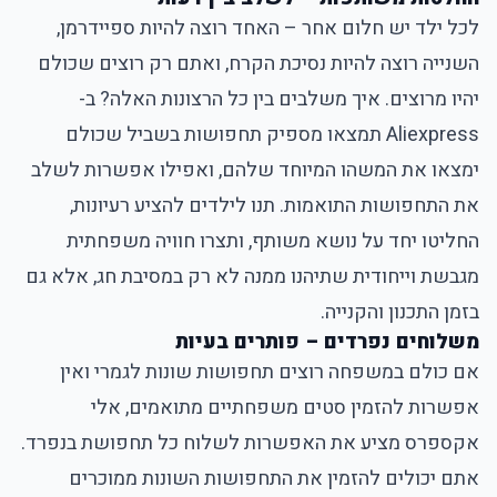
לכל ילד יש חלום אחר – האחד רוצה להיות ספיידרמן,
השנייה רוצה להיות נסיכת הקרח, ואתם רק רוצים שכולם
יהיו מרוצים. איך משלבים בין כל הרצונות האלה? ב-
Aliexpress תמצאו מספיק תחפושות בשביל שכולם
ימצאו את המשהו המיוחד שלהם, ואפילו אפשרות לשלב
את התחפושות התואמות. תנו לילדים להציע רעיונות,
החליטו יחד על נושא משותף, ותצרו חוויה משפחתית
מגבשת וייחודית שתיהנו ממנה לא רק במסיבת חג, אלא גם
בזמן התכנון והקנייה.
משלוחים נפרדים – פותרים בעיות
אם כולם במשפחה רוצים תחפושות שונות לגמרי ואין
אפשרות להזמין סטים משפחתיים מתואמים, אלי
אקספרס מציע את האפשרות לשלוח כל תחפושת בנפרד.
אתם יכולים להזמין את התחפושות השונות ממוכרים