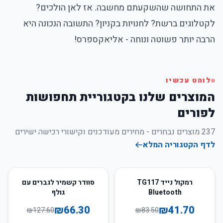
את התחושה שהשקעתם מחשבה. אז לאן הולכים?
לקטלוגים ברשת? לחנויות בקניון? התשובה הנכונה היא
הרבה יותר פשוטה ונוחה - אליאקספרס!
לוהט עכשיו
המוצרים שלנו בקטגוריית תחפושות
לפורים
237
מוצרים נבחרים - מחירים מעודכנים וקישורי רכישה ישירים
לדף הקטגוריה המלא
48
%
-
50
%
-
רמקול נייד TG117
סוודר קשמיר לגברים עם
Bluetooth
גולף
₪
66.30
₪
41.70
₪
127.60
₪
83.50