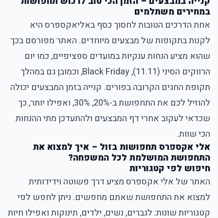
קנייה במבצעים – הזמן הכי טוב לרכוש תחפושות
במחירים משתלמים
אחת הדרכים הטובות לחסוך כסף באליאקספרס היא
לקנות בתקופות של מבצעים מיוחדים. האתר מפורסם בכך
שהוא מציע הנחות ענקיות במועדים ספציפיים, כמו יום
הרווקים הסיני (11.11), Black Friday, וכמובן גם במהלך
תקופת החגים הקרובה בפורים. קנייה בזמן המבצעים יכולה
להוזיל לכם את התחפושת ב-20%, 30%, ואפילו יותר, כך
שכדאי לעקוב אחרי דף המבצעים ולהתעדכן מתי ההנחות
הכי שוות.
אלי אקספרס תחפושות בזול – איך למצוא את
התחפושת המושלמת לכל המשפחה?
חיפוש לפי קטגוריות
האתר של אלי אקספרס מציע דרך פשוטה וידידותית
למצוא את התחפושת שאתם מחפשים. ניתן לחפש לפי
קטגוריות שונות: לגברים, נשים, ילדים, תינוקות ואפילו חיות