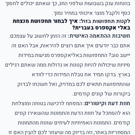
בהנחות ענק בשבועות שלפני החג, כך שאתם יכולים לחסוך
כסף ולקבל מוצר איכותי במחיר נמוך.
לקנות תחפושות בזול
: איך לבחור תחפושת מנצחת
באלי אקספרס בעברית?
חשיבות ההתאמה האישית:
זה הזמן לחשוב על עצמכם.
אתם כבר יודעים איך אתם רוצים להיראות, אבל האם זה
יישב טוב? התחפושות באליאקספרס מגיעות במידות
סיניות שיכולות להיות קטנות או גדולות ממה שאתם רגילים
בארץ. בדקו תמיד את טבלת המידות כדי לוודא
שהתחפושת תתאים לכם במדויק, ואל תשכחו לבדוק
ביקורות של קונים קודמים.
חוות דעת וקישורים:
המפתח לרכישה בטוחה ומוצלחת
הוא להסתכל על חוות הדעת והתמונות שהשאירו קונים
קודמים. התמונות האמיתיות לעיתים שונות מהתמונות
המסחריות באתר, וזה בדיוק מה שיעזור לכם להבין האם זו