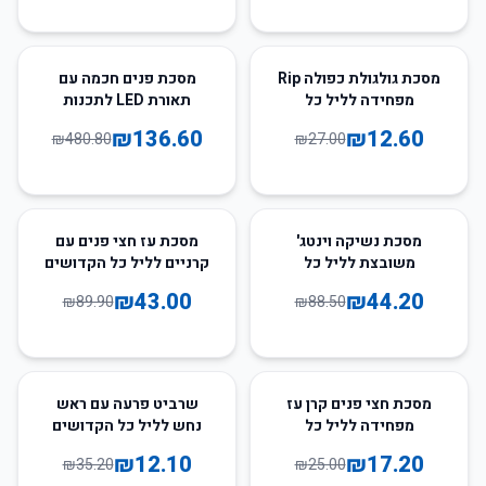
72
%
-
53
%
-
מסכת גולגולת כפולה Rip
מסכת פנים חכמה עם
מפחידה לליל כל
תאורת LED לתכנות
הקדושים
ושליטה באפליקציית
₪
136.60
₪
12.60
₪
480.80
₪
27.00
Bluetooth
52
%
-
50
%
-
מסכת נשיקה וינטג'
מסכת עז חצי פנים עם
משובצת לליל כל
קרניים לליל כל הקדושים
הקדושים
₪
43.00
₪
44.20
₪
89.90
₪
88.50
66
%
-
31
%
-
מסכת חצי פנים קרן עז
שרביט פרעה עם ראש
מפחידה לליל כל
נחש לליל כל הקדושים
הקדושים
₪
12.10
₪
17.20
₪
35.20
₪
25.00