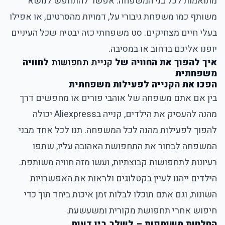
מתואמות לכל בני המשפחה. אפשר להתחפש לנושא
משותף כמו משפחת גיבורי על, דמויות מהסרטים, או אפילו
בעלי חיים מצחיקים. סט משפחתי כזה יבטיח שכל העיניים
יופנו אליכם ברחוב או במסיבה.
איך להפוך את החוויה של
קניית תחפושות
לחוויה
משפחתית
הפכו את הקנייה לפעילות משפחתית
בין אם אתם משפחה של אוהבי פורים או מחפשים דרך
מהנה להעסיק את הילדים, קנייה בAliexpress יכולה
להפוך לפעילות מהנה לכל המשפחה. תנו לכל אחד מבני
המשפחה לבחור את התחפושת האהובה עליו, שתפו
רעיונות לתחפושות קבוצתיות, ועשו מזה חוויה משותפת.
הילדים ייהנו לעיין בקטלוגים ולראות את האפשרויות
השונות, וגם אתם תוכלו לבלות זמן איכות ביחד תוך כדי
חיפוש אחרי תחפושת מקורית ומשעשעת.
החלטות משותפות – לשלב בין דעות