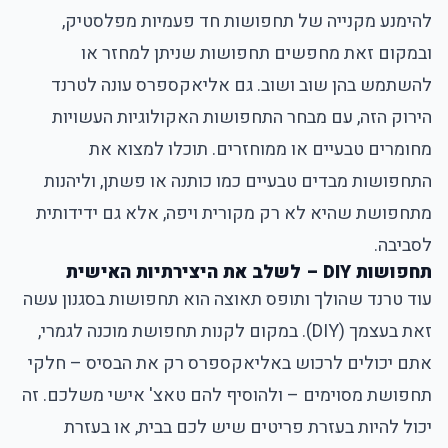
להימנע מקנייה של תחפושות חד פעמיות מפלסטיק,
ובמקום זאת מחפשים תחפושות שניתן למחזר או
להשתמש בהן שוב ושוב. גם אליאקספרס עונה לטרנד
הירוק הזה, עם מבחר התחפושות האקולוגיות העשויות
מחומרים טבעיים או ממוחזרים. תוכלו למצוא את
התחפושות מבדים טבעיים כמו כותנה או פשתן, וליהנות
מתחפושת שהיא לא רק מקורית ויפה, אלא גם ידידותית
לסביבה.
תחפושות DIY – לשלב את היצירתיות האישית
עוד טרנד שהולך ותופס תאוצה הוא תחפושות בסגנון עשה
זאת בעצמך (DIY). במקום לקנות תחפושת מוכנה לגמרי,
אתם יכולים לרכוש באליאקספרס רק את הבסיס – חלקי
תחפושת מסוימים – ולהוסיף להם טאצ' אישי משלכם. זה
יכול להיות בעזרת פריטים שיש לכם בבית, או בעזרת