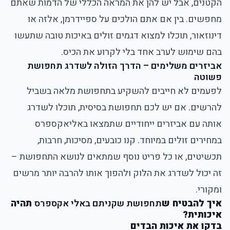
הקטנים, אבל יש להן את המראה הכללי של הדמות שאתם
מחפשים. בין אם אתם הולכים על ספיידרמן, אלזה או
דינוזאור, תוכלו למצוא דגמים זולים באיכות טובה שתעשו
בהם שימוש לערב אחד בלי לקרוע את הכיס.
אביזרים משלימים – הדרך הזולה לשדרג תחפושת
פשוטה
לפעמים לא חייבים להשקיע בתחפושת מלאה בשביל
להרשים. אם יש לכם תחפושת בסיסית, תוכלו לשדרג
אותה עם אביזרים ייחודיים שתמצאו באליאקספרס
במחירים זולים במיוחד. קנו כובעים, מסיכות, חרבות,
תכשיטים, או כל פריט נוסף שמתאים לנושא התחפושת –
זה יכול לשדרג את הלוק ולהפוך אותו להרבה יותר מרשים
ומקורי.
איך להבטיח ש
תחפושת שקניתם באלי אקספרס
תהיה
איכותית?
בדקו את איכות הבדים