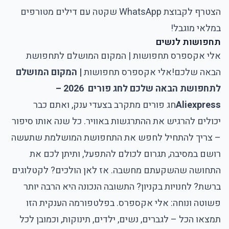
הצטרף לקבוצת WhatsApp שקטה עם דילים מטורפים
במלאי מוגבל!
תחפושות לנשים
אלי אקספרס תחפושות | המקום המושלם לתחפושת
הבאה שלכם!
אלי אקספרס תחפושות
| המקום המושלם
לתחפושת הבאה שלכם לחג פורים 2026 –
Aliexpress
חג פורים מתקרב בצעדי ענק, ואתם כבר
יכולים להרגיש את ההתרגשות באוויר. כל שנה אותו סיפור
– צריך להתחיל לחפש את התחפושת המושלמת שתעשה
רושם במסיבה, תגרום לכולם להתפעל, ותיתן לכם את
התחושה שהשקעתם מחשבה. אז לאן הולכים? לקטלוגים
ברשת? לחנויות בקניון? התשובה הנכונה היא הרבה יותר
פשוטה ונוחה: אלי אקספרס. בפלטפורמה הענקית הזו
תמצאו הכל – לגברים, נשים, ילדים, תינוקות, וכמובן לכל