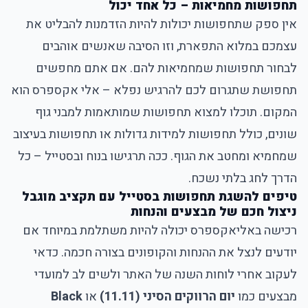
תחפושות מחמיאות – כל אחד יכול
אין ספק שתחפושות יכולות להיות הזדמנות להבליט את
עצמכם במלוא התפארת, וזו הסיבה שאנשים אוהבים
לבחור תחפושות שמחמיאות להם. אם אתם מחפשים
תחפושת שתגרום לכם להרגיש נפלא – אלי אקספרס הוא
המקום. תוכלו למצוא תחפושות שמותאמות למבני גוף
שונים, כולל תחפושות למידות גדולות או תחפושות בעיצוב
שמחמיא ומחטב את הגוף. ככה תרגישו בנוח ובסטייל – כל
הדרך לחג בלתי נשכח.
טיפים להשגת תחפושות בסטייל עם תקציב מוגבל
ניצול חכם של מבצעים והנחות
רכישה באליאקספרס יכולה להיות משתלמת במיוחד אם
יודעים לנצל את ההנחות והקופונים בצורה חכמה. כדאי
לעקוב אחרי לוחות השנה של האתר ולשים לב למועדי
מבצעים כמו
יום הרווקים הסיני (11.11)
או
Black