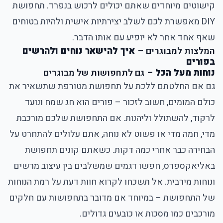
קישוטים מיוחדים שאתם יכולים לרכוש בנפרד. תחפושת
DIY מאפשרת לכם לשלב יצירתיות אישית ולהיות בטוחים
שאף אחד אחר לא יופיע עם אותו הדבר.
המלצות למבוגרים
– איך להישאר נוחים ולהרשים
בפורים
נוחות מעל הכל –
גם לתחפושות של מבוגרים
גם אם החלטתם ללכת על תחפושת מטורפת שתשאיר את
כולם המומים, חשוב לזכור – פורים הוא חג שמח ונועד
לרקוד, להשתולל וליהנות. אם התחפושת שלכם מורכבת
מדי, חמה מדי או פשוט לא נוחה, אתם עלולים להתחרט על
הבחירה כבר אחרי כמה דקות. כשאתם קונים תחפושת
באליאקספרס, חפשו דגמים שמשלבים בין עיצוב מרשים
ונוחות מירבית. אל תשכחו לקרוא חוות דעת על רמת הנוחות
של התחפושת – במיוחד אם מדובר בתחפושות עם חלקים
מורכבים כמו מסכות או כובעים גדולים.