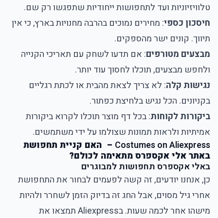
טלוויזיוניות ועד לתחפושות ייחודיות שתפגשו רק שם.
חיסכון כספי
: מחירים נמוכים בהרבה מחנויות בארץ, כי אין
תיווך. קונים ישר מהספקים.
מבצעים מטורפים
: אם תדעו לשחק עם תאריכי הקנייה
ולחפש מבצעים, תוכלו לחסוך עוד יותר.
נגישות קלה
: לא צריך לצאת מהבית או לכתת רגליים
בקניונים. הכל נגיש בלחיצת כפתור.
ביקורות לקוחות
: בכל דף מוצר תוכלו לקרוא ביקורות
אמיתיות ולראות תמונות שצולמו על ידי משתמשים.
Costumes on Aliexpress
–
האם קניית תחפושת
באתר אלי אקספרס מתאימה לכולם?
באלי אקספרס תחפושות למבוגרים
כן, אנחנו יודעים, זה קשה לפעמים לבחור את התחפושת
אחרי גיל מסוים, אבל החג זה בדיוק הזמן לשחרר ולהיות
מישהו אחר לכמה שעות. בAliexpress תמצאו את