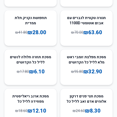
33
%
-
9
%
-
חגורה טקטית לגברים עם
תחפושת נקניק תלת
אבזם אוטומטי 1100D
ממדית
₪
28.00
₪
63.60
₪
41.80
₪
70.00
66
%
-
66
%
-
מסכת מפלצת זומבי ראש
מסכת תחרה חלולה לנשים
מלא לליל כל הקדושים
לליל כל הקדושים
₪
6.10
₪
32.90
₪
17.80
₪
95.80
35
%
-
66
%
-
מסכת חצי פנים דרקון
מסכת ארנב ריאליסטית
אלוהים אדם זאב לליל כל
מפחידה לליל כל
הקדושים
הקדושים
₪
12.10
₪
8.30
₪
18.60
₪
24.60