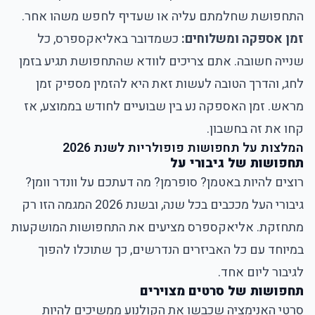
התחפושת שחלמתם עליה או שעדיף לחפש משהו אחר.
זמן אספקה ומשלוחים:
כשמדובר באליאקספרס, כל
שנייה חשובה. אתם צריכים לוודא שהתחפושת תגיע בזמן
לחג, והדרך הטובה לעשות זאת היא להזמין מספיק זמן
מראש. זמן האספקה נע בין שבועיים לחודש בממוצע, אז
קחו את זה בחשבון.
המלצות על תחפושות פופולריות לשנת 2026
תחפושות של גיבורי על
רוצים להיות באטמן? סופרמן? מה דעתכם על וונדר וומן?
גיבורי העל מככבים בכל שנה, ובשנת 2026 המגמה הזו רק
מתחזקת. אליאקספרס מציעים את התחפושות המושקעות
במיוחד עם כל האביזרים הנדרשים, כך שתוכלו להפוך
לגיבור ליום אחד.
תחפושות של סרטים מצוירים
סרטי האנימציה שכבשו את הקולנוע ממשיכים להיות