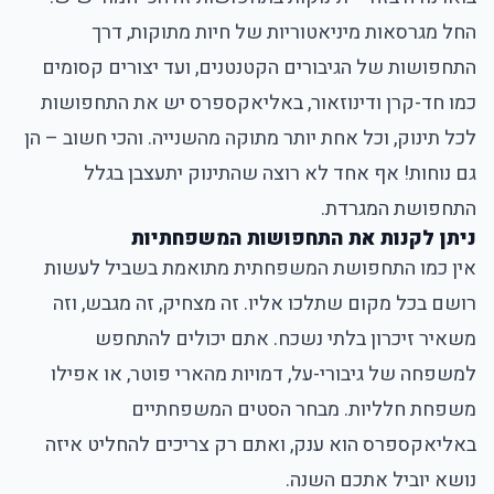
החל מגרסאות מיניאטוריות של חיות מתוקות, דרך
התחפושות של הגיבורים הקטנטנים, ועד יצורים קסומים
כמו חד-קרן ודינוזאור, באליאקספרס יש את התחפושות
לכל תינוק, וכל אחת יותר מתוקה מהשנייה. והכי חשוב – הן
גם נוחות! אף אחד לא רוצה שהתינוק יתעצבן בגלל
התחפושת המגרדת.
ניתן לקנות את התחפושות המשפחתיות
אין כמו התחפושת המשפחתית מתואמת בשביל לעשות
רושם בכל מקום שתלכו אליו. זה מצחיק, זה מגבש, וזה
משאיר זיכרון בלתי נשכח. אתם יכולים להתחפש
למשפחה של גיבורי-על, דמויות מהארי פוטר, או אפילו
משפחת חלליות. מבחר הסטים המשפחתיים
באליאקספרס הוא ענק, ואתם רק צריכים להחליט איזה
נושא יוביל אתכם השנה.