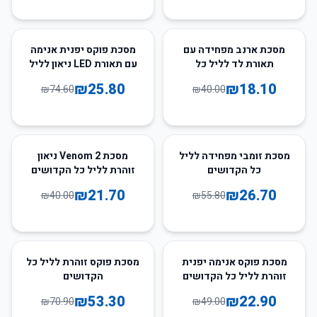
65
%
-
55
%
-
מסכת ארנב מפחידה עם
מסכת פוקס יפנית אנימה
תאורת לד לליל כל
עם תאורת LED ניאון לליל
הקדושים
כל הקדושים
₪
25.80
₪
18.10
₪
74.60
₪
40.00
46
%
-
52
%
-
מסכת זומבי מפחידה לליל
מסכת Venom 2 ניאון
כל הקדושים
זוהרת לליל כל הקדושים
₪
21.70
₪
26.70
₪
40.00
₪
55.80
25
%
-
53
%
-
מסכת פוקס אנימה יפנית
מסכת פוקס זוהרת לליל כל
זוהרת לליל כל הקדושים
הקדושים
₪
53.30
₪
22.90
₪
70.90
₪
49.00