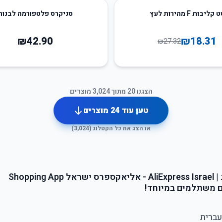
 קליבות F מהירות לעץ
סניקרס פלטפורמה לבנות
₪
42.90
₪
18.31
₪
27.32
הצגנו
20
מתוך
3,024
מוצרים
טען עוד
24
מוצרים
או הצג את כל הקטלוג (
3,024
)
Shoppi
ם משתלמים במיוחד!
ברית