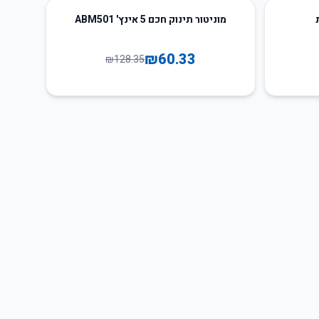
53
%
-
מוניטור תינוק חכם 5 אינץ' ABM501
₪
60.33
₪
128.35