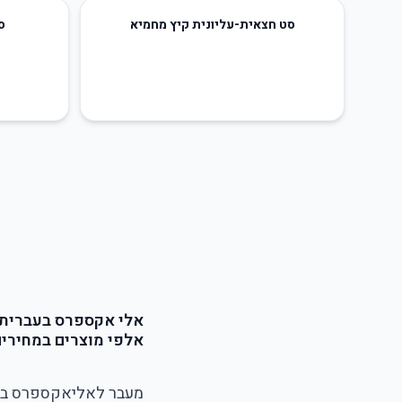
33
%
-
סט חצאית-עליונית קיץ מחמיא
סט
אלי אקספרס בעברית | AliExpress Israel - אליאקספרס ישראל ng App
אלפי מוצרים במחירי
מעבר לאליאקספרס בע