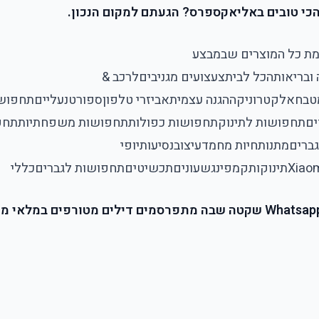
כי טובים באליאקספרס? הגעתם למקום הנכון.
מת כל המוצרים​ שבמבצע
 ובריאות
הכל לבית
צעצועים מגניבים
לרכב &
טבח
אלקטרוניקה
הגנה עצמית
אביזרי טלפון
ספורט
נעליים
תחפושו
ים
תחפושות לתינוק
תחפושות כפולות
תחפושות משפחתיות
תחפ
גברים
מתנות
חיות מחמד
עיצוב
נסיעות
יופי
Xiao
תינוקות
קמפינג
שעונים
תכשיטים
תחפושות לגברים
כללי