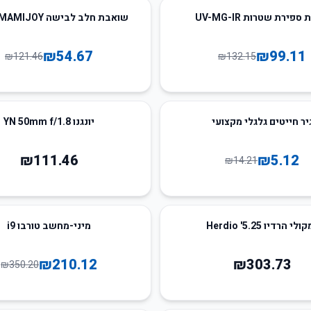
55
%
-
ספירת שטרות UV-MG-IR
שואבת חלב לבישה MAMIJOY כפולה
₪
54.67
₪
99.11
₪
121.46
₪
132.15
יר חייטים גלגלי מקצועי
יונגנו YN 50mm f/1.8
₪
111.46
₪
5.12
₪
14.21
40
%
-
לי הרדיו 5.25' Herdio
מיני-מחשב טורבו i9
₪
210.12
₪
303.73
₪
350.20