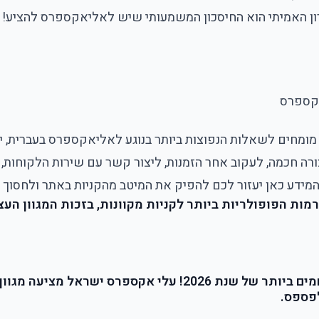
ון האמיתי הוא החיסכון המשמעותי שיש לאליאקספרס להציע! כא
אקספרס
 מומחים לשאלות הנפוצות ביותר בנוגע לאליאקספרס בעברית, י
ורה חכמה, לעקוב אחר הזמנות, ליצור קשר עם שירות הלקוחות,
המידע כאן יעזור לכם להפיק את המיטב מהקניות באתר ולחסוך ב
ת הפופולריות ביותר לקניות מקוונות, בזכות המגוון העצ
קבלו את הטרנדים החמים ביותר של שנת 2026! עלי אקספרס ישרא
פספס.