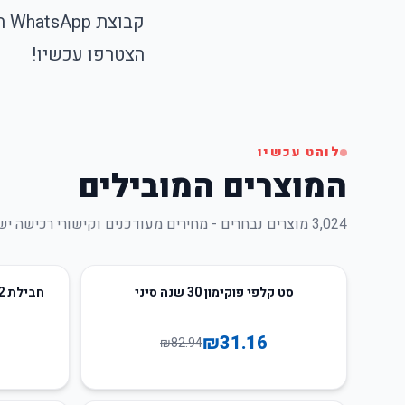
הצטרפו עכשיו!
לוהט עכשיו
המוצרים המובילים
3,024
מוצרים נבחרים - מחירים מעודכנים וקישורי רכישה יש
94
%
-
62
%
-
סט קלפי פוקימון 30 שנה סיני
חבילת M2 מגה-אבולוציה פוקימון יפנית
₪
31.16
₪
82.94