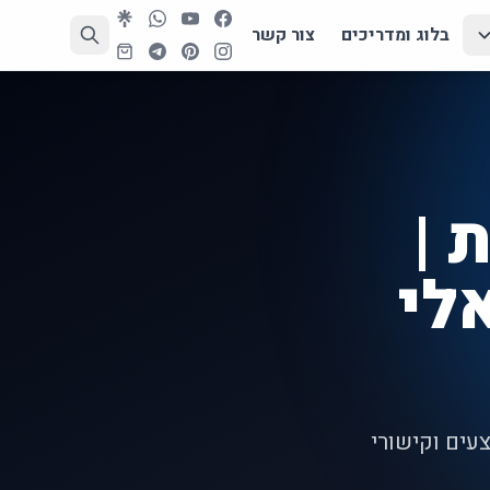
בלוג ומדריכים
צור קשר
 |
AliExp - אלי
עים וקישורי