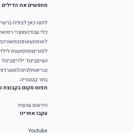
מחפשים את הדילים ה
לחצו כאן לצפיה ברשי
כלי עבודה
מוצרי רפואה
לאופנוע
אופנה
תאורה
מ
לפורים
תחפושות לילד
נשים
ביגוד ילדים
ביגוד 
ובריאות
לגינה
למשרד
mi
בחר קטגוריה
תפוס מקום בקבוצת Whatsapp שקטה שבה מתפרסמים דילים מטורפים במלאי מוגבל!
הירשם עכשיו
עקבו אחרינו
Youtube