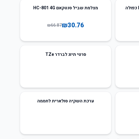
54
%
-
מצלמת שביל סנטקאם HC-801 4G
₪
30.76
₪
66.87
סרטי תיוג לברדר TZe
ערכת השקיה סולארית לחממה