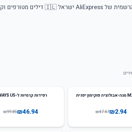
קבוצת WhatsApp הרשמית של AliExpress ישראל
ירים
53
%
-
רפידות קרמיות ל-AIWAYS U5
₪
46.94
₪
2.94
₪
99.85
₪
47.47