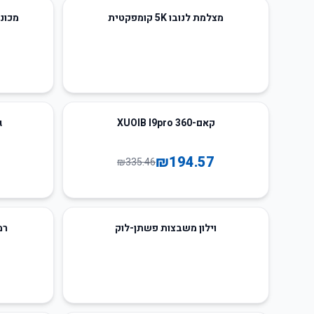
25
%
-
מצלמת לנובו 5K קומפקטית
מכונת 
64
%
-
42
%
-
קאם-360 XUOIB I9pro
ג
₪
194.57
₪
335.46
וילון משבצות פשתן-לוק
רמקו