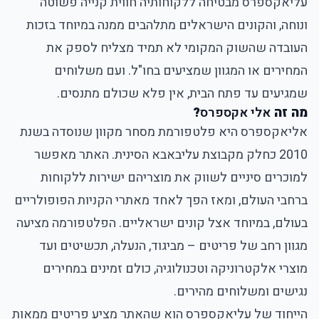
עליאקספרס מבטיחה ללקוחותיה חווית קנייה פשוטה
ונוחה, והקונים הישראלים מתלהבים ממנה במיוחד בזכות
העובדה שהשוק המקומי לא תמיד מצליח לספק את
המחירים או המגוון שמציעים בחו"ל. ועם משלוחים
שמגיעים עד פתח הבית, אין פלא שכולם מתנסים.
מה זה
אלי אקספרס
?
אליאקספרס היא פלטפורמת מסחר מקוון שנוסדה בשנת
2010 כחלק מקבוצת עליבאבא הסינית. האתר מאפשר
למוכרים סיניים לשווק את מוצריהם ישירות ללקוחות
ברחבי העולם, ומאז הפך לאחד מאתרי הקניות הפופולריים
בעולם, במיוחד אצל קונים ישראליים. הפלטפורמה מציעה
מגוון רחב של פריטים – מביגוד, הנעלה, תכשיטים ועד
מוצרי אלקטרוניקה וטכנולוגיה, כולם זמינים במחירים
נגישים ומשלוחים מהירים.
הייחוד של עליאקספרס הוא שהאתר מציע פריטים ממאות