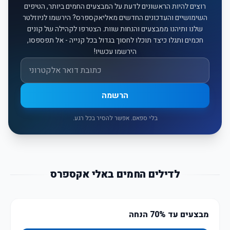
רוצים להיות הראשונים לדעת על המבצעים החמים ביותר, הטיפים
השימושיים והעדכונים החדשים מאליאקספרס? הירשמו לניוזלטר
שלנו ותיהנו ממבצעים והנחות שוות. הצטרפו לקהילה של קונים
חכמים ותגלו כיצד תוכלו לחסוך בגדול בכל קנייה - אל תפספסו,
הירשמו עכשיו!
אימייל
הרשמה
בלי ספאם. אפשר להסיר בכל רגע.
לדילים החמים באלי אקספרס
מבצעים עד 70% הנחה