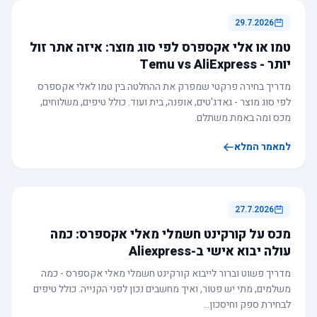
29.7.2026
טמו או אלי אקספרס לפי סוג מוצר: איזה אתר זול
יותר - Temu vs AliExpress
מדריך בחירה פרקטי שמפרק את ההחלטה בין טמו לאלי אקספרס
לפי סוג מוצר - גאדג'טים, אופנה, בית ועוד. כולל טיפים, משלוחים,
מכס ומה באמת משתלם.
למאמר המלא
27.7.2026
מכס על קורקינט חשמלי מאלי אקספרס: כמה
עולה יבוא אישי ב-Aliexpress
מדריך פשוט וברור לייבוא קורקינט חשמלי מאלי אקספרס - כמה
משלמים, מתי יש פטור, ואיך מחשבים נכון לפני הקנייה. כולל טיפים
לבחירת ספק וחיסכון…