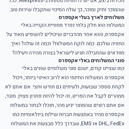
מכירות ביצע, אם יש לו חנויות נוספות ב-Aliexpress. ככל
שהמוכר ותיק ומוכר, כך עולה הסיכוי שתקבלו שירות טוב.
משלוחים לארץ בעלי אקספרס
המשלוח הוא חלק בלתי נפרד מחוויית הקנייה באלי
אקספרס, והוא אחד מהדברים שיכולים להשפיע מאוד על
החוויה שלכם. כמה לוקח המשלוח? וכמה זה עולה? ואיך
מוודאים שהחבילה תגיע לישראל בצורה מהירה ויעילה?
סוגי המשלוחים באלי אקספרס
כמו שציינו קודם, ישנם סוגי משלוחים שונים באלי
אקספרס. המשלוח החינמי הוא לרוב האיטי ביותר, ויכול
לקחת מספר שבועות, ולעיתים גם חודש וחצי. אם אתם לא
ממהרים לקבל את הפריט, זה יכול להיות פתרון מצוין. מנגד,
אם אתם רוצים שהמוצר יגיע מהר, תוכלו לבחור במשלוח
אקספרס מהיר באמצעות חברות שילוח בינלאומיות כמו
DHL, FedEx או EMS, שבדרך כלל מבצעות את המשלוח