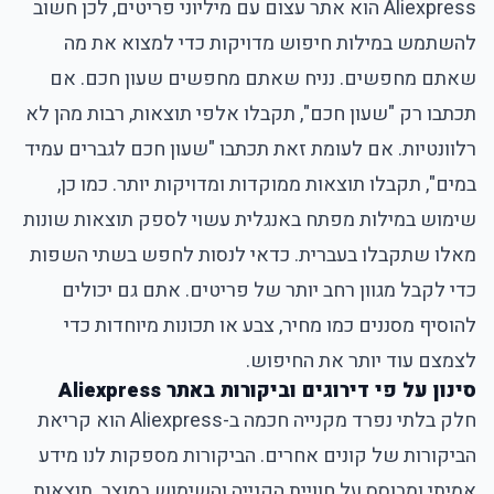
Aliexpress הוא אתר עצום עם מיליוני פריטים, לכן חשוב
להשתמש במילות חיפוש מדויקות כדי למצוא את מה
שאתם מחפשים. נניח שאתם מחפשים שעון חכם. אם
תכתבו רק "שעון חכם", תקבלו אלפי תוצאות, רבות מהן לא
רלוונטיות. אם לעומת זאת תכתבו "שעון חכם לגברים עמיד
במים", תקבלו תוצאות ממוקדות ומדויקות יותר. כמו כן,
שימוש במילות מפתח באנגלית עשוי לספק תוצאות שונות
מאלו שתקבלו בעברית. כדאי לנסות לחפש בשתי השפות
כדי לקבל מגוון רחב יותר של פריטים. אתם גם יכולים
להוסיף מסננים כמו מחיר, צבע או תכונות מיוחדות כדי
לצמצם עוד יותר את החיפוש.
סינון על פי דירוגים וביקורות באתר Aliexpress
חלק בלתי נפרד מקנייה חכמה ב-Aliexpress הוא קריאת
הביקורות של קונים אחרים. הביקורות מספקות לנו מידע
אמיתי ומבוסס על חוויית הקנייה והשימוש במוצר. תוצאות