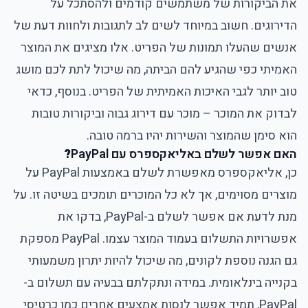
את הביקורות של משתמשים קודמים ולהסתכל על
הדירוגים. חשוב במיוחד לשים לב לתגובות ולחוות דעת של
אנשים שהעלו תמונות של הפריט. אלו מציגים את המוצר
האמיתי כפי שהגיע להם הביתה, מה שיכול לתת לכם מושג
טוב יותר לגבי האיכות האמיתית של הפריט. בנוסף, כדאי
לבדוק את המוכר – מוכר עם דירוג גבוה וביקורות טובות
הוא סימן שהמוצר והשירות יהיו ברמה טובה.
האם אפשר לשלם באליאקספרס עם PayPal
?
כן, אליאקספרס מאפשרת לשלם באמצעות PayPal על
מוצרים מסוימים, אך לא כל המוכרים תומכים בשיטה זו. על
מנת לדעת אם אפשר לשלם ב-PayPal, בדקו את
אפשרויות התשלום בעמוד המוצר עצמו. PayPal מספקת
גם הגנה נוספת לקונים, מה שיכול להיות יתרון משמעותי
בקנייה בינלאומית. במידה ונתקלתם בבעיה עם תשלום ב-
PayPal, תמיד אפשר לנסות אמצעים אחרים כמו כרטיסי