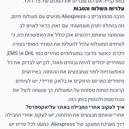
במס קנייה אם הם עוברים את הסכום של 75 דולר.
עלויות משלוח והטבות
הרבה מהמוצרים ב-Aliexpress מגיעים עם משלוח חינם,
וזה בהחלט יתרון משמעותי. עם זאת, כדאי לשים לב
שהמוצר שאתם רוכשים אכן כולל את האפשרות הזו, כי
לעיתים המשלוח עלול להעלות את המחיר הסופי בצורה
ניכרת. כאשר מדובר במשלוחים מהירים כמו DHL או EMS,
המחירים יכולים להיות גבוהים מאוד, לכן יש לבדוק את כל
האפשרויות לפני שמבצעים את ההזמנה. באירועים
מיוחדים כמו יום הרווקים או בלאק פריידי, יש לעיתים
קרובות הנחות נוספות על המשלוח, כך ששווה לנצל את
ההזדמנות ולהזמין בזמן הזה.
איך לעקוב אחרי החבילה באתר עליאקספרס?
אחרי שאתם מבצעים את ההזמנה, יש לעקוב אחרי החבילה
דרך מערכת המעקב של Aliexpress. כמעט לכל פריט יש