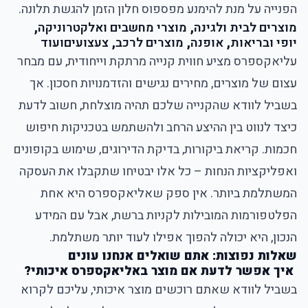
הפנייה על מנת להימנע מפספוס חלון הזמן להגשת תלונה.
מוצרים לבית ולגינה
,
מוצרי מחשבים ואלקטרוניקה
,
יופי ובריאות
,
אופנה
,
מוצרים לרכב
,
צעצועים
ועוד
עליאקספרס מציע חווית קנייה מרתקת וייחודית, עם מבחר
עצום של מוצרים, מחירים נגישים והזדמנויות חסכון. אך
בשביל לוודא שהקנייה שלכם תהיה מוצלחת, חשוב לדעת
כיצד לנווט בין ההיצע הרחב ולהשתמש בטכניקות חיפוש
חכמות. קריאת ביקורות, בדיקת הדירוגים, שימוש בקופונים
ואפליקציות הנחות – כל אלו יבטיחו שתקבלו את העסקה
המשתלמת ביותר. אין ספק שאליאקספרס היא אחת
הפלטפורמות המובילות לקניות ברשת, אבל עם המידע
הנכון, היא יכולה להפוך אפילו לעוד יותר משתלמת.
שאלות נפוצות: אתם שואלים אנחנו עונים
איך אפשר לדעת אם מוצר באליאקספרס איכותי?
בשביל לוודא שאתם רוכשים מוצר איכותי, עליכם לקרוא