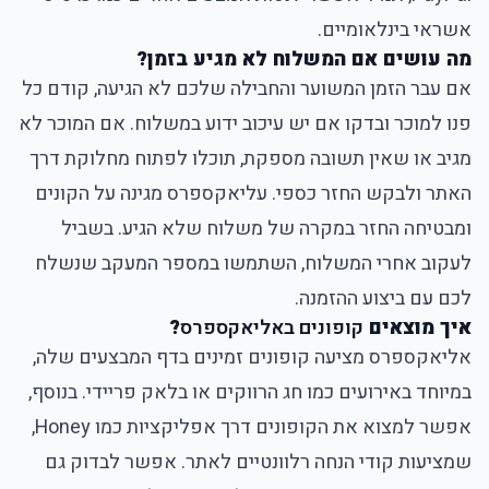
אשראי בינלאומיים.
מה עושים אם המשלוח לא מגיע בזמן?
אם עבר הזמן המשוער והחבילה שלכם לא הגיעה, קודם כל
פנו למוכר ובדקו אם יש עיכוב ידוע במשלוח. אם המוכר לא
מגיב או שאין תשובה מספקת, תוכלו לפתוח מחלוקת דרך
האתר ולבקש החזר כספי. עליאקספרס מגינה על הקונים
ומבטיחה החזר במקרה של משלוח שלא הגיע. בשביל
לעקוב אחרי המשלוח, השתמשו במספר המעקב שנשלח
לכם עם ביצוע ההזמנה.
איך מוצאים
קופונים באליאקספרס
?
אליאקספרס מציעה קופונים זמינים בדף המבצעים שלה,
במיוחד באירועים כמו חג הרווקים או בלאק פריידי. בנוסף,
אפשר למצוא את הקופונים דרך אפליקציות כמו Honey,
שמציעות קודי הנחה רלוונטיים לאתר. אפשר לבדוק גם