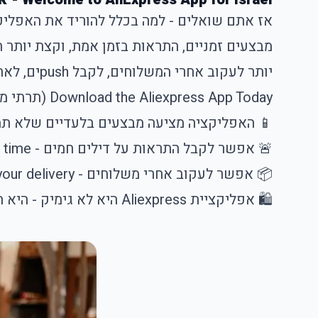
אז אתם שואלים - למה בכלל להוריד את האפליק
מבצעים זמניים, התראות בזמן אמת, וקצת יותר 
יותר לעקוב אחרי המשלוחים, לקבל pushים, לאחסן מוצרים מועדפים.
Download the Aliexpress App Today (תרתי משמע)
📱 האפליקציה מציעה מבצעים בלעדיים שלא ת
🚨 אפשר לקבל התראות על דילים חמים - in real time
📦 אפשר לעקוב אחרי משלוחים - you can track your delivery
🛍 אפליקציית Aliexpress היא לא גימיק - היא הכלי האמיתי