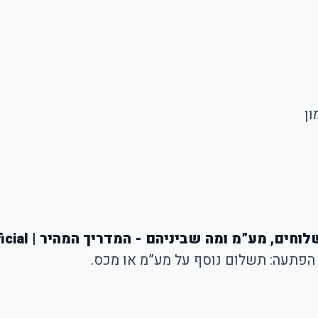
ון
חים, מע”מ ומה שביניהם - המדריך המהיר | Official
ם הפתעה: תשלום נוסף על מע”מ או מכס.