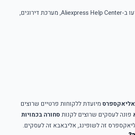
הפחד? ברור. “האם Aliexpress בטוח?” ובכן, כן, אבל רק אם יודעים איך להשתמש בו. הם לא סתם השקיעו ב-Aliexpress Help Center, מערכת דירוגים,
אליאקספרס
מיועדת ללקוחות פרטיים שרוצים
פונה לעסקים שרוצים לקנות
סחורה בכמויות
 אליאקספרס זה לשופינג, אליבאבא זה לעסקים.