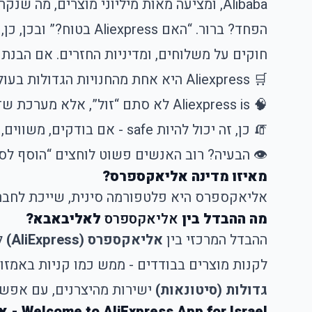
Alibaba, ומציעה מאות מיליוני מוצרים, מה שנקרא: מהברגה ועד בגדי ים לכלב.
חוקים על משלוחים, ומדיניות החזרים. אם הבנ
🛒 Aliexpress היא אחת מהחנויות הגדולות בעולם לשופינג אונליין
🧠 Aliexpress is לא סתם “זול”, אלא מערכת שדורשת הבנה
🧯 כן, זה יכול להיות safe - אם בודקים, משווים, ומבינים את הפלטפורמה
👁 הבעיה? רוב האנשים פשוט לוחצים “הוסף לסל
מאיזו מדינה אליאקספרס?
אליאקספרס היא פלטפורמה סינית, שייכת לחב
מה ההבדל בין
אליאקספרס
לאליבאבא?
ההבדל המרכזי בין
אליאקספרס (AliExpress)
ל
לקנות מוצרים בבודדים - ממש כמו קניות באמזון
גדולות (סיטונאות)
ישירות מהיצרנים, עם אפשרו
Welcome to AliExpress App for Israel - איך עובדת האפליקציה של Aliexpress ומה מיוחד בה?