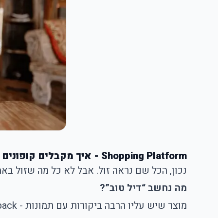
Shopping Platform - איך מקבלים קופונים באליאקספרס, ואילו דילים באמת שווים שם (ומה סתם מרגיש “זול”)?
נכון, הכל שם נראה זול. אבל לא כל מה שזול באמ
מה נחשב “דיל טוב”?
מוצר שיש עליו הרבה ביקורות עם תמונות - feedback חיובי זה המפתח