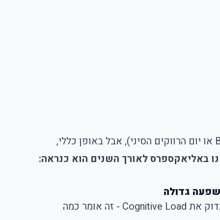
ו באליאקספרס לאורך השנים הוא כנראה:
זה קורה לכולנו: מוסיפים לסל, משלמים, ואז מתחיל הסיוט. אז איך להימנע מהבאסה מראש? תתחילו מלבדוק את Cognitive Load - זה אומר כמה