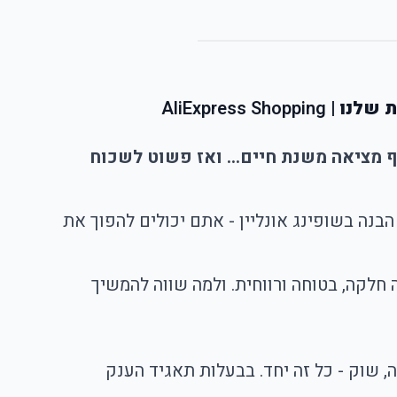
 שלנו |
AliExpress Shopping
 גאדג’ט לסל ב-Aliexpress, להרגיש שאתם על סף מציאה משנת חיים... ואז פשוט לשכוח
בנה בשופינג אונליין - אתם יכולים להפוך את
 חלקה, בטוחה ורווחית. ולמה שווה להמשיך
פינג פלטפורמה, אפליקציה, שוק - כל זה יחד. בבעלות תאגיד הענק