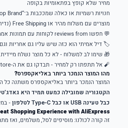
מחיר שלא קופץ בפתאומיות בקופה
חנויות רשמיות או כאלה שמככבות ב־“Top Brand”
מוצרים עם משלוח מהיר או Free Shipping (נדיר, אבל יש!)
💬 חפשו reviews from לקוחות עם תמונות אמתיות
🏷 דיל אמיתי הוא כזה שיש עליו גם אחריות וגם 
🎁 שימו לב למשלוח - לא כל מוצר נשלח מיידית
🧨 אל תתפתו רק למחיר - תבדקו גם את ה-store
מהו המוצר הנמכר ביותר באליאקספרס
?
המוצר הנמכר ביותר באליאקספרס משתנה כל הזמן לפי טרנדים עולמיים, עונות,
הקטגוריה שמובילה כמעט תמיד היא גאדג’טים
כבל טעינה USB או כבל Type-C לטלפון
- במי
Great Shopping Experience with AliExpress! איך לקנות חכם ולא ליפול? כלים פשוטים עם השפעה 