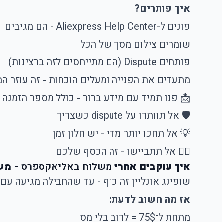
איך פותרים?
פונים ל-Aliexpress Help Center - הם מגיבים
שומרים צילום מסך של הכל
פותחים Dispute (הם מתייחסים לזה ברצינות)
מתעדים את הפנייה ומעלים הוכחות - זה עוזר המ
📩 פנו תמיד עם מידע ברור - כולל מספר הזמנה
🛡 אל תוותרו על dispute כשצריך
💡 אל תחכו יותר מדי - יש חלון זמן
🙋‍♀️ אל תתביישו - זה הכסף שלכם
איך עוקבים אחרי
משלוח באליאקספרס
- משלו
שופינג אונליין זה כיף - עד שהחבילה מגיעה ע
אז מה חשוב לדעת:
מתחת ל־75$ = לרוב בלי מס