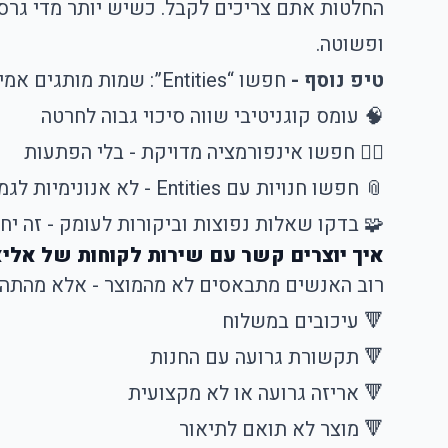
החלטות אתם צריכים לקבל. כשיש יותר מדי גרס
ופשוטה.
טיפ נוסף -
חפשו “Entities”: שמות מותגים אמיתיים, תעודות, פרטי קשר ברורים - כל דבר שמחבר את החנות למשהו אמיתי בעולם האמיתי.
🧠 עומס קוגניטיבי שווה סיכוי גבוה לחרטה
🕵️‍♂️ חפשו אינפורמציה מדויקת - בלי הפתעות
📎 חפשו חנויות עם Entities - לא אנונימיות לגמרי
🧩 בדקו שאלות נפוצות וביקורות לעומק - זה יח
איך יוצרים קשר עם שירות לקוחות של אליאקספרס, ואיפה מתק
רוב האנשים מתבאסים לא מהמוצר - אלא מהתהל
🔻 עיכובים במשלוח
🔻 תקשורת גרועה עם החנות
🔻 אריזה גרועה או לא מקצועית
🔻 מוצר לא תואם לתיאור