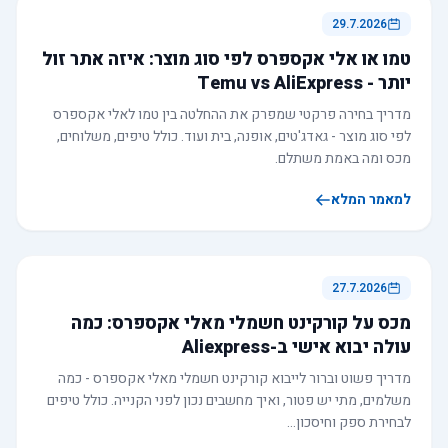
29.7.2026
טמו או אלי אקספרס לפי סוג מוצר: איזה אתר זול
יותר - Temu vs AliExpress
מדריך בחירה פרקטי שמפרק את ההחלטה בין טמו לאלי אקספרס
לפי סוג מוצר - גאדג'טים, אופנה, בית ועוד. כולל טיפים, משלוחים,
מכס ומה באמת משתלם.
למאמר המלא
27.7.2026
מכס על קורקינט חשמלי מאלי אקספרס: כמה
עולה יבוא אישי ב-Aliexpress
מדריך פשוט וברור לייבוא קורקינט חשמלי מאלי אקספרס - כמה
משלמים, מתי יש פטור, ואיך מחשבים נכון לפני הקנייה. כולל טיפים
לבחירת ספק וחיסכון…