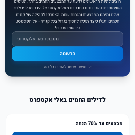
רוצים להיות הראשונים לדעת על המבצעים החמים ביותר, הטיפים
השימושיים והעדכונים החדשים מאליאקספרס? הירשמו לניוזלטר
שלנו ותיהנו ממבצעים והנחות שוות. הצטרפו לקהילה של קונים
חכמים ותגלו כיצד תוכלו לחסוך בגדול בכל קנייה - אל תפספסו,
הירשמו עכשיו!
אימייל
הרשמה
בלי ספאם. אפשר להסיר בכל רגע.
לדילים החמים באלי אקספרס
מבצעים עד 70% הנחה