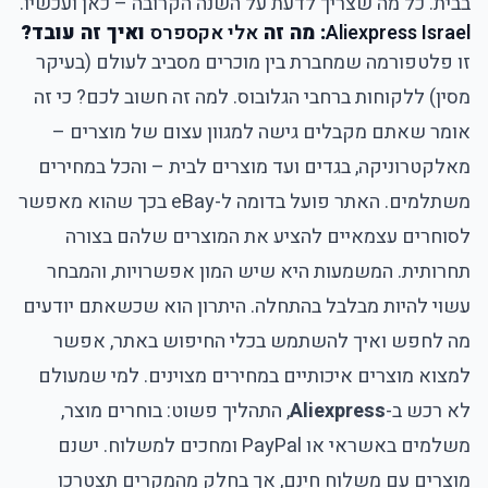
בבית. כל מה שצריך לדעת על השנה הקרובה – כאן ועכשיו.
Aliexpress Israel
: מה זה
אלי אקספרס
ואיך זה עובד?
זו פלטפורמה שמחברת בין מוכרים מסביב לעולם (בעיקר
מסין) ללקוחות ברחבי הגלובוס. למה זה חשוב לכם? כי זה
אומר שאתם מקבלים גישה למגוון עצום של מוצרים –
מאלקטרוניקה, בגדים ועד מוצרים לבית – והכל במחירים
משתלמים. האתר פועל בדומה ל-eBay בכך שהוא מאפשר
לסוחרים עצמאיים להציע את המוצרים שלהם בצורה
תחרותית. המשמעות היא שיש המון אפשרויות, והמבחר
עשוי להיות מבלבל בהתחלה. היתרון הוא שכשאתם יודעים
מה לחפש ואיך להשתמש בכלי החיפוש באתר, אפשר
למצוא מוצרים איכותיים במחירים מצוינים. למי שמעולם
לא רכש ב-
Aliexpress
, התהליך פשוט: בוחרים מוצר,
משלמים באשראי או PayPal ומחכים למשלוח. ישנם
מוצרים עם משלוח חינם, אך בחלק מהמקרים תצטרכו