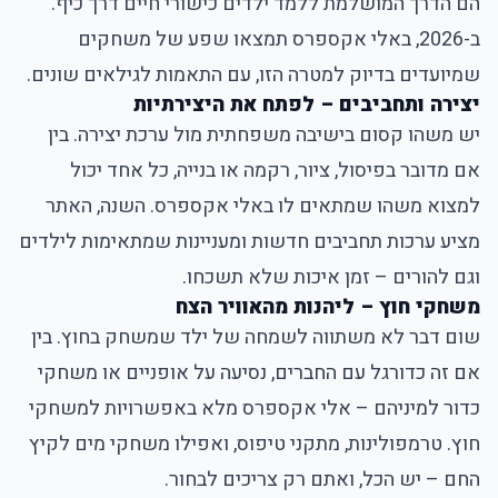
הם הדרך המושלמת ללמד ילדים כישורי חיים דרך כיף.
ב-2026, באלי אקספרס תמצאו שפע של משחקים
שמיועדים בדיוק למטרה הזו, עם התאמות לגילאים שונים.
יצירה ותחביבים – לפתח את היצירתיות
יש משהו קסום בישיבה משפחתית מול ערכת יצירה. בין
אם מדובר בפיסול, ציור, רקמה או בנייה, כל אחד יכול
למצוא משהו שמתאים לו באלי אקספרס. השנה, האתר
מציע ערכות תחביבים חדשות ומעניינות שמתאימות לילדים
וגם להורים – זמן איכות שלא תשכחו.
משחקי חוץ – ליהנות מהאוויר הצח
שום דבר לא משתווה לשמחה של ילד שמשחק בחוץ. בין
אם זה כדורגל עם החברים, נסיעה על אופניים או משחקי
כדור למיניהם – אלי אקספרס מלא באפשרויות למשחקי
חוץ. טרמפולינות, מתקני טיפוס, ואפילו משחקי מים לקיץ
החם – יש הכל, ואתם רק צריכים לבחור.