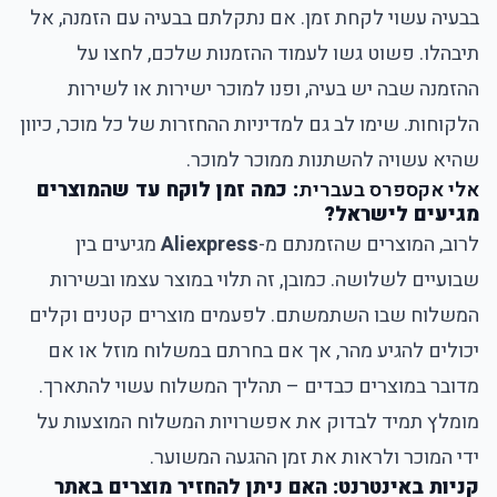
בבעיה עשוי לקחת זמן. אם נתקלתם בבעיה עם הזמנה, אל
תיבהלו. פשוט גשו לעמוד ההזמנות שלכם, לחצו על
ההזמנה שבה יש בעיה, ופנו למוכר ישירות או לשירות
הלקוחות. שימו לב גם למדיניות ההחזרות של כל מוכר, כיוון
שהיא עשויה להשתנות ממוכר למוכר.
אלי אקספרס בעברית
: כמה זמן לוקח עד שהמוצרים
מגיעים לישראל?
לרוב, המוצרים שהזמנתם מ-
Aliexpress
מגיעים בין
שבועיים לשלושה. כמובן, זה תלוי במוצר עצמו ובשירות
המשלוח שבו השתמשתם. לפעמים מוצרים קטנים וקלים
יכולים להגיע מהר, אך אם בחרתם במשלוח מוזל או אם
מדובר במוצרים כבדים – תהליך המשלוח עשוי להתארך.
מומלץ תמיד לבדוק את אפשרויות המשלוח המוצעות על
ידי המוכר ולראות את זמן ההגעה המשוער.
קניות באינטרנט: האם ניתן להחזיר מוצרים באתר