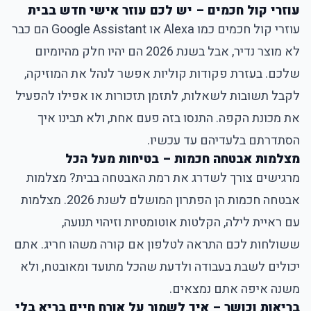
עוזרי קול חכמים – יש לכם עוזר אישי חדש בבית
עוזרי קול חכמים כמו Alexa או Google Assistant הם כבר
לא מוצר נדיר, אבל בשנת 2026 הם יהיו חלק מהיומיום
שלכם. בעזרת פקודות קוליות אפשר לנהל את המוזיקה,
לקבל תשובות לשאלות, לתזמן תזכורות או אפילו להפעיל
את מכונת הקפה. התנסו בזה פעם אחת, ולא תבינו איך
הסתדרתם בלעדיהם עד עכשיו.
מצלמות אבטחה חכמות – בטיחות מעל הכל
מרגישים צורך לשדרג את רמת האבטחה בבית? מצלמות
אבטחה חכמות הן הפתרון המושלם לשנת 2026. מצלמות
עם ראיית לילה, הקלטות אוטומטיות וזיהוי תנועה,
ששולחות לכם התראה לטלפון אם קורה משהו חריג. אתם
יכולים לשבת בעבודה ולדעת שהכל מתועד ומאובטח, ולא
משנה איפה אתם נמצאים.
בריאות וכושר – איך לשמור על אורח חיים בריא בלי