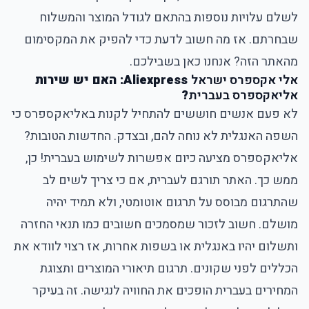
לשלם עלויות נוספות בהתאם לגודל המוצר והמשלוח
שבחרתם. אז מה חשוב לדעת כדי להפיק את המקסימום
מהאתר הזה? אנחנו כאן בשבילכם.
אלי אקספרס ישראל
Aliexpress: האם יש שירות
אליאקספרס בעברית
?
לא פעם אנשים חוששים להתחיל לקנות באליאקספרס כי
השפה האנגלית לא נוחה להם, ובצדק. החדשות הטובות?
אליאקספרס מציעה כיום אפשרות לשימוש בעברית! כן,
ממש כך. האתר תורגם לעברית, אם כי צריך לשים לב
שהתרגום מבוסס על תרגום אוטומטי, ולא תמיד יהיה
מושלם. חשוב לזכור שמסמכים חשובים כמו תנאי החזרה
ותשלום יהיו באנגלית או בשפות אחרות, אז רצוי לוודא את
הכללים לפני שקונים. תרגום תיאורי המוצרים ותצוגת
המחירים בעברית הופכים את החוויה לנגישה. זה בעיקר