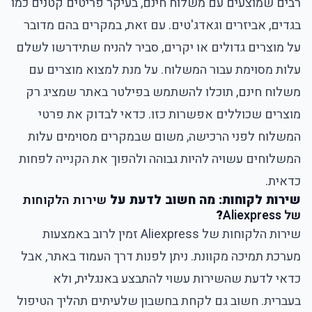
רבים שמוצעים עם משלוח חינם, בעיקר פריטים קטנים כמו
בגדים, אביזרים וגאדג'טים. עם זאת, במקרים בהם מדובר
על מוצרים גדולים או יקרים, סביר להניח שתידרשו לשלם
עלות מסוימת עבור המשלוח. על מנת למצוא מוצרים עם
משלוח חינם, תוכלו להשתמש בפילטר באתר שמציג רק
מוצרים שכוללים אפשרות כזו. כדאי לבדוק את פרטי
המשלוח לפני הרכישה, משום שבמקרים מסוימים עלות
המשלוחים עשויה להיות גבוהה ולהפוך את הקנייה לפחות
כדאית.
שירות לקוחות: מה חשוב לדעת על
שירות הלקוחות
של Aliexpress
?
שירות הלקוחות של
Aliexpress
זמין לרוב באמצעות
מערכת תמיכה מקוונת. ניתן לפנות דרך העמוד באתר, אבל
כדאי לדעת שהשירות עשוי להתבצע באנגלית, ולא
בעברית. חשוב גם לקחת בחשבון שלעיתים תהליך הטיפול