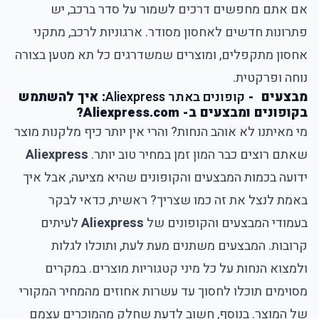
אם אתם מחפשים דרכים לשמור על סדר ברכב, יש
פתרונות חדשים לאחסון מסודר. ארגוניות לרכב, מתקני
אחסון מתקפלים, ומוצרים שמשדרגים כל תא מטען בצורה
נוחה ופרקטית.
מבצעים -
קופונים באתר Aliexpress
: איך להשתמש
בקופונים ומבצעים ב- Aliexpress.com?
מי מאיתנו לא אוהב הנחות? והרי אין יותר כיף מלקנות מוצר
שאתם רוצים כבר המון זמן במחיר טוב יותר.
Aliexpress
ידועה בכמות המבצעים והקופונים שהיא מציעה, אבל איך
באמת לנצל את זה כמו שצריך? ראשית, כדאי לבקר
בעמודי המבצעים והקופונים של
Aliexpress
לעיתים
קרובות. המבצעים משתנים מעת לעת, ותוכלו לגלות
ולמצוא הנחות על כל מיני קטגוריות מוצרים. במקרים
מסוימים תוכלו לחסוך עד עשרות אחוזים מהמחיר המקורי
של המוצר. בנוסף, חשוב לדעת שחלק מהמוכרים עצמם