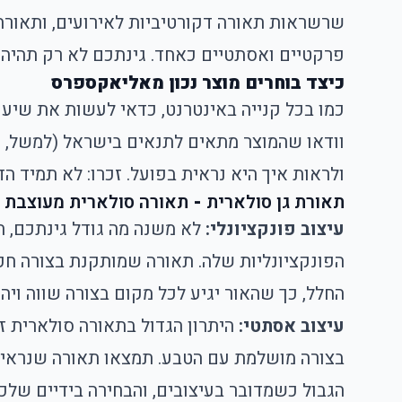
שרשראות תאורה דקורטיביות לאירועים, ותאורה
פרקטיים ואסתטיים כאחד. גינתכם לא רק תהיה 
כיצד בוחרים מוצר נכון מאליאקספרס
כמו בכל קנייה באינטרנט, כדאי לעשות את שיעור
וודאו שהמוצר מתאים לתנאים בישראל (למשל, 
ולראות איך היא נראית בפועל. זכרו: לא תמיד ה
תאורת גן סולארית
-
תאורה סולארית מעוצבת 
עיצוב פונקציונלי:
לא משנה מה גודל גינתכם, ת
הפונקציונליות שלה. תאורה שמותקנת בצורה חכמ
החלל, כך שהאור יגיע לכל מקום בצורה שווה וי
עיצוב אסתטי:
היתרון הגדול בתאורה סולארית ז
בצורה מושלמת עם הטבע. תמצאו תאורה שנראית כ
הגבול כשמדובר בעיצובים, והבחירה בידיים שלכם