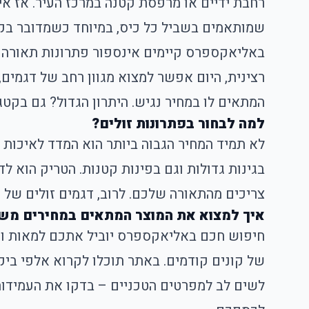
רחבת ידיים או מרפסת קטנה במרכז העיר. אז אי
שמותאמים בשביל כל כיס, במיוחד כשמדובר בק
באליאקספרס קיימים אינספור פתרונות תאורה 
רצינית, היום אפשר למצוא מגוון רחב של דגמים
המתאים לו במחיר נגיש. היתרון הגדול? גם בקטג
למה לבחור בפתרונות זולים?
לא תמיד המחיר הגבוה ביותר הוא המדד לאיכות 
בגינות גדולות וגם בפינות קטנות. הטריק הוא ל
צריכים מהתאורה שלכם. לרוב, דגמים זולים של 
איך למצוא את המוצר המתאים במחירים מ
חיפוש חכם באליאקספרס יוביל אתכם למאות וא
של קונים קודמים. באתר תוכלו לקרוא אלפי ביק
לשים לב למפרטים הטכניים – בדקו את העמידות 