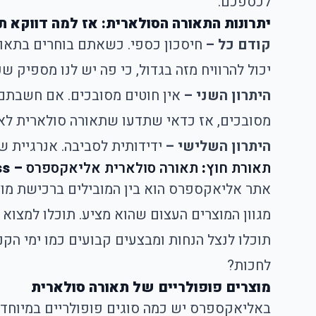
לכספכם.
יתרונות התאורה הסולארית: אז למה דווקא ת
קודם כל –
חיסכון כספי. כשאתם בוחרים בתאור
יכול להרוויח מזה בגדול, כי פה יש לנו מספיק
היתרון השני –
אין חוטים מסובכים. אם חשבתם
מסובכים, אז כדאי שתדעו שתאורה סולארית לא ד
היתרון השלישי –
ידידותית לסביבה. אנרגיית 
תאורת חוץ
:
תאורה סולארית אליאקספרס
– Aliexpress: למה לקנות מאליאקספרס?
אתר אליאקספרס הוא בין המובילים ברכישת מוצר
מגוון המוצרים העצום שהוא מציע. תוכלו למצוא 
לחכות?
מוצרים פופולריים של תאורה סולארית
באליאקספרס יש כמה סוגים פופולריים במיוחד 