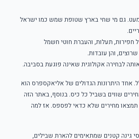
מעט. גם מי שחי בארץ שטופת שמש כמו ישראל
יים.
 חפירות, תעלות, והעברת חוטי חשמל
וצים, והן עובדות.
ותה לבחירה אקולוגית שאינה פוגעת בסביבה.
ל. אחד היתרונות הגדולים של אליאקספרס הוא
חירים שווים בשביל כל כיס. בנוסף, באתר הזה
בצעים קבועים כמו ימי הקניות הגדולים של נובמבר – 11.11 ו-Black Friday – בהם תמצאו מחירים שלא כדאי לפספס. אז למה
סי גינה קטנים שמתאימים להארת שבילים,