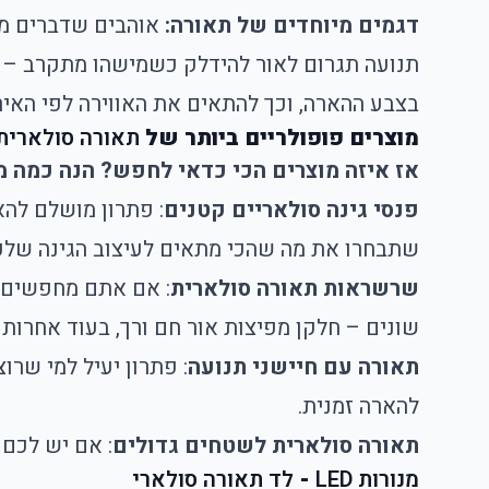
דגמים מיוחדים של תאורה:
אוהבים שדברים מפ
תנועה תגרום לאור להידלק כשמישהו מתקרב – פת
בצבע ההארה, וכך להתאים את האווירה לפי האירו
מוצרים פופולריים ביותר של
תאורה סולארית 
אז איזה מוצרים הכי כדאי לחפש? הנה כמה מ
פנסי גינה סולאריים קטנים
: פתרון מושלם להא
שתבחרו את מה שהכי מתאים לעיצוב הגינה שלכ
שרשראות תאורה סולארית
: אם אתם מחפשים ל
שונים – חלקן מפיצות אור חם ורך, בעוד אחרות
תאורה עם חיישני תנועה
: פתרון יעיל למי שר
להארה זמנית.
תאורה סולארית לשטחים גדולים
: אם יש לכם 
מנורות LED
-
לד תאורה סולארי