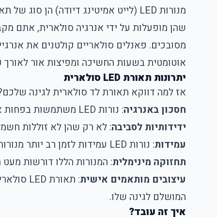
מנורות LED (לייט אמיטינג דיודה) הן 
שהן מופעלות על ידי אנרגיה סולארית, אתם מקב
אוטומטית בשעות החשיכה ומפיצות אור לאורך כל
יתרונות תאורת LED סולארית
אז למה דווקא תאורת לד סולארית לגינה שלכם? 
חסכון באנרגיה
: נורות LED משתמשות בפחות אנרגיה משמעותית לעומת נורות רגילות, מה שהופך אותן לחסכוניות.
ידידותיות לסביבה
: לא רק שהן לא זוללות חשמ
עמידות
: נורות LED עמידות לזמן רב יותר מנורות רגילות, מה שאומר שפחות תצטרכו לדאוג להחלפות תכופות.
תחזוקה מינימלית
: המנורות הללו דורשות מעט
עיצובים מותאמים אישית
: תאורת 
המושלם לגינה שלו.
איך זה עובד?