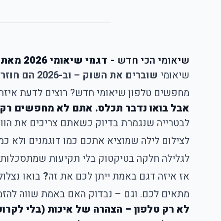
שיאומי הכי חדש
- דגמי שיאומי 2026 מאתר
שיאומי
שוברים את השוק – וב-2026 הם חוזרים עם דגמים חדשים
מחפשים טלפון שיאומי חדש? רוצים לדעת איזה redmi note הוא הכי טוב לקנות השנה? הגעתם למקום הנכון
אבל בואו נדבר תכלס. אתם לא מחפשים רק 
לבטרייה שנגמרת בדיוק כשאתם צריכים את הוויי
לצילום לילה שמוציא אתכם כמו דוגמנים ולא כמו
לגלילה חלקה בטיקטוק בלי תקיעות שמתסכלות י
אז איזה דגם באמת ייתן לכם את זה
?
בואו נצלו
מתאים לכם. וגם – נבדוק האם באמת שווה להזמ
לא רק טלפון – הצהרה של איכות (בלי לקרוע