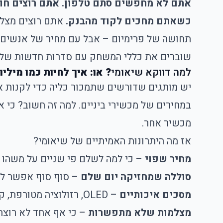
אתם לא מחפשים סתם טלפון. אתם רוצים חווי
כשאתם מחכים לקוד מהבנק.
אתם רוצים מצלמ
שוברים את כללי המשחק עם סדרות חדשות של Redmi, Xiaomi 13 Pro, Poco ועוד מכשירים ששווה להכיר
למה דווקא שיאומי
? או: איך לחיות כמו מיליו
יש מותגים שדורשים שתמכור כליה כדי לקנות את
במחירים של מכשירי ביניים. למה זה חשוב? כי 
מכשיר אחר.
אז מה היתרונות האמיתיים של שיאומי?
מחיר שפוי
– כי למה לשלם פי שניים על משהו
סוללה שמחזיקה יום שלם
– סוף סוף אפשר להפ
מסכים איכותיים
– OLED, רזולוציה מטורפת, קצב רענון חלק שגורם לכל תנועה להרגיש כמו סרט קולנוע.
מצלמות שלא מתפשרות
– כי אף אחד לא רוצה 