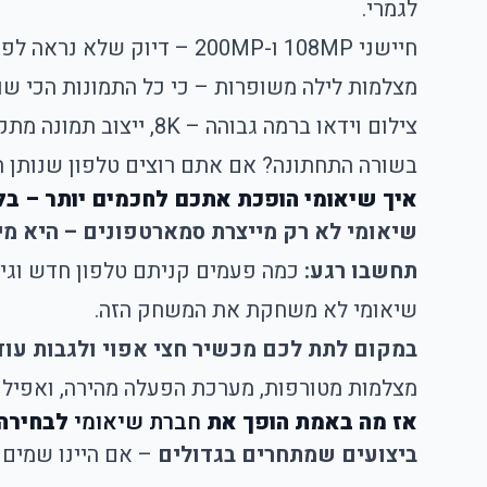
לגמרי.
חיישני 108MP ו-200MP – דיוק שלא נראה לפני כן בטווחי מחירים כאלו.
מצלמות לילה משופרות – כי כל התמונות הכי שו
צילום וידאו ברמה גבוהה – 8K, ייצוב תמונה מתקדם, וצבעים שיראו מעולה גם באינסטגרם.
בשורה התחתונה? אם אתם רוצים טלפון שנותן 
איך שיאומי הופכת אתכם לחכמים יותר – בלי
שיאומי לא רק מייצרת סמארטפונים – היא מי
תחשבו רגע:
כמה פעמים קניתם טלפון חדש וגי
שיאומי לא משחקת את המשחק הזה.
במקום לתת לכם מכשיר חצי אפוי ולגבות עוד
מצלמות מטורפות, מערכת הפעלה מהירה, ואפילו 
אז מה באמת הופך את
חברת שיאומי
לבחירה
ביצועים שמתחרים בגדולים
– אם היינו שמים