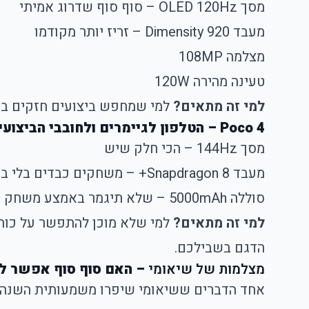
מסך OLED 120Hz – סוף סוף שדרוג אמיתי
מעבד Dimensity 920 – זריז יותר מקודמו
מצלמה 108MP
טעינה מהירה 120W
למי זה מתאים?
למי שמחפש ביצועים חזקים במחיר הוגן. ה-Note 14 הוא דגם ביניים שמתנהג כמו מכשיר פרי
Poco 4 – הטלפון לגיימרים ולחובבי הביצועים
מסך 144Hz – הכי חלק שיש
מעבד Snapdragon 8+ – משחקים כבדים בלי בעיות
סוללה 5000mAh – שלא תיגמר באמצע משחק
למי זה מתאים?
למי שלא מוכן להתפשר על כוח,
הדגם בשבילכם.
מצלמות של שיאומי
– האם סוף סוף אפשר לוו
אחד הדברים ששיאומי שיפרו משמעותית השנה זה