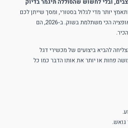
בים, ובלי לחשוש שהסוללה תיגמר בדיוק
מץ יותר מדי לגלול בסטורי, ומסך שייתן לכם
תחושה של פרימיום – אבל עם מחיר של אנשים נורמליים. בשנים האחרונות שיאומי ביססו את עצמם כאופציה הכי משתלמת בשוק. ב-2026, הם
צליחה להביא ביצועים של מכשירי דגל
שה פחות או יותר את אותו הדבר כמו כל
גואש.