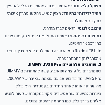
משקל קליל ונוח:
מאפשר עבודה ממושכת מבלי להתעייף.
מחיר ידידותי במיוחד:
מצוין למי שמחפש פתרון איכותי
בתקציב משתלם.
עיצוב אלגנטי:
יתאים לבית מודרני.
גמישות בשימוש:
ראשים מתחלפים לניקוי מקומות צרים
כמו רכב או רהיטים.
Roidmi F8 Lite הוא הבחירה המושלמת למי שצריך שואב
איכותי לניקוי יומיומי מהיר.
3. שואבים אלחוטיים JIMMY JV85 Pro
כשמדברים על עוצמה ושאיבה, קשה להתחרות ב-JIMMY
JV85 Pro. מדובר בשואב עם עוצמת שאיבה של 200AW,
מה שהופך אותו לאחד החזקים בקטגוריה. הוא כולל
צינורות גמישים שמאפשרים ניקוי במקומות שקשה להגיע
אליהם בדרך כלל, כמו מתחת לרהיטים נמוכים.