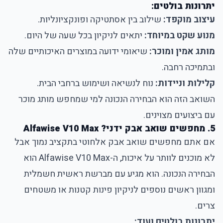
יתרונות בולטים:
עיצוב מוקפד:
שילוב בין אסתטיקה ופונקציונליות.
מנוע שקט במיוחד:
יתאים לניקיון בכל שעה של היום.
מותג אמין ומוכר:
שיאומי ידועה במוצרים האיכותיים שלה
ובתמיכה רחבה.
קלילות וניידות:
נוח לנשיאה ושימוש ברחבי הבית.
השואב הזה הוא הבחירה הנכונה למי שמחפש מותג מוכר
עם ביצועים מצוינים.
5. מחפשים שואב אבק ידני? Alfawise V10 Max
אם אתם מחפשים שואב אבק אלחוטי בתקציב נמוך אבל
לא מוכנים לוותר על איכות, ה-Alfawise V10 Max הוא
הבחירה הנכונה. הוא מגיע עם מברשת ראשית חשמלית
ומגוון ראשים נוספים לניקיון פינות קטנות או משטחים
צרים.
יתרונות בולטים ועוד: