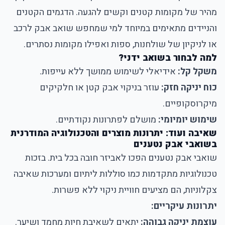
מהיר של מקומות קטנים וקשים להגעה. הדגמים הקטנים
והניידים מתאימים במיוחד למי שמחפש שואב אבק לרכב
או לניקיון של שולחנות, ספות ואפילו מקומות נסתרים.
למה לבחור בשואב ידני?
משקל קל:
אידיאלי לשימוש ממושך ללא עייפות.
כוח יניקה חזק:
עוזר בניקוי אבק קטן או חלקיקים
מיקרוסקופיים.
שימוש יומיומי:
מושלם לפתרונות נקודתיים.
שאיבה ועוד: יתרונות מוצרים והטכנולוגיה המודרנית
בשואבי אבק נטענים
שואבי אבק נטענים הפכו לאביזר חובה בכל בית. בזכות
טכנולוגיות מתקדמות כמו סוללות ליתיום ומערכות שאיבה
צקלוניות, הם מציעים חוויית ניקוי ללא פשרות.
יתרונות עיקריים:
עוצמת יניקה גבוהה:
יתאים לשאיבת חיות מחמד ושיער.