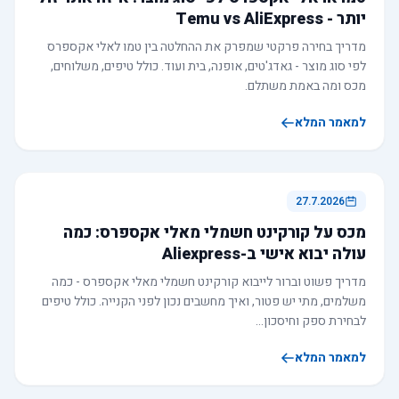
יותר - Temu vs AliExpress
מדריך בחירה פרקטי שמפרק את ההחלטה בין טמו לאלי אקספרס
לפי סוג מוצר - גאדג'טים, אופנה, בית ועוד. כולל טיפים, משלוחים,
מכס ומה באמת משתלם.
למאמר המלא
27.7.2026
מכס על קורקינט חשמלי מאלי אקספרס: כמה
עולה יבוא אישי ב-Aliexpress
מדריך פשוט וברור לייבוא קורקינט חשמלי מאלי אקספרס - כמה
משלמים, מתי יש פטור, ואיך מחשבים נכון לפני הקנייה. כולל טיפים
לבחירת ספק וחיסכון…
למאמר המלא