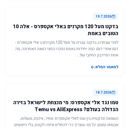
19.7.2026
בדקנו מעל 120 מקרנים באלי אקספרס - אלה 10
הטובים באמת
לפני שבחרנו, בדקנו. עברנו על מעל 120 מקרנים ב אלי אקספרס -
דגם אחרי דגם: כמה יחידות באמת נמכרו בחצי השנה האחרונה, מה
אחוז הפידבק החיובי של…
למאמר המלא
18.7.2026
טמו נגד אלי אקספרס: מי מנצחת לישראל בזירה
הגדולה בעולם? Temu vs AliExpress
השוואה פרקטית בין טמו לאלי אקספרס: מחיר, איכות, משלוח,
אבטחה ומגוון. כל מה שצריך כדי להחליט איפה לקנות, בלי ניחושים.