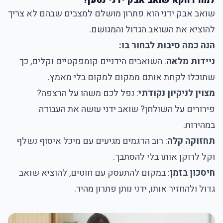
למה דווקא שואב אבק ידני נטען?
שואב אבק ידני הוא פתרון מושלם למצבים שבהם לא צריך
להוציא את השואב הגדול והמגושם.
הנה כמה סיבות לבחור בו:
ניידות מלאה
: השואבים הידניים קומפקטיים וקלים, כך
שתוכלו לקחת אותם ממקום למקום בלי מאמץ.
מצוין לניקיון נקודתי
: נפל לכם משהו על הרצפה?
פירורים על השולחן? שואב ידני עושה את העבודה
במהירות.
תחזוקה קלה
: רוב הדגמים מגיעים עם מיכל איסוף נשלף
וקל לרוקן אותו בלי להסתבך.
חיסכון בזמן
: במקום להתעסק עם חוטים, להוציא שואב
גדול ולהחזיר אותו, ידני נותן פתרון מהיר.