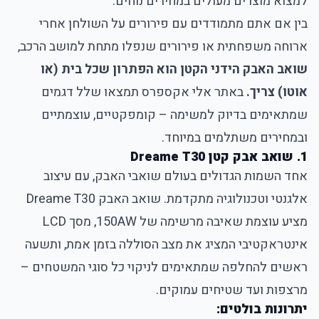
למצוא מוצרים מעולים במחירים נוחים.
בין אם אתם מתמודדים עם פירורים על השולחן אחרי
ארוחה משפחתית או פירורים שנפלו מתחת למושב הרכב,
שואב האבק הידני הקטן הוא הפתרון שכל בית (או
אוטו) צריך.
באתר אלי אקספרס תמצאו שלל דגמים
שמתאימים בדיוק למשימה – קומפקטיים, עוצמתיים
ובמחירים משתלמים במיוחד.
1. שואב אבק קטן Dreame T30
אחד השמות הגדולים בעולם שואבי האבק, עם עיצוב
אלגנטי וטכנולוגיה מתקדמת. שואב האבק Dreame T30
מציע עוצמת שאיבה מרשימה של 150AW, מסך LCD
אינטראקטיבי המציג את מצב הסוללה בזמן אמת, ותשעה
ראשים להחלפה שמתאימים לניקוי כל סוגי המשטחים –
מרצפות ועד שטיחים עמוקים.
יתרונות בולטים: