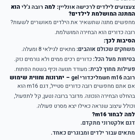
צעצועים לילדים לרכישה אונליין
: למה
רובה ג'לי
הוא
המתנה המושלמת לילדים?
מחפשים מתנה שתשאיר את הילדים מאושרים לשעות?
רובה כדורים
הוא הבחירה המושלמת.
הסיבות לכך:
משחקים שכולם אוהבים:
מתאים לגילאי 8 ומעלה.
בטיחות מעל הכל:
כדורים רכים ממים ולא גורמים נזק.
פעילות מחוץ לבית:
מעודד תנועה וכיף בשטח הפתוח.
רובה m16 חשמלי
כדורי gel
– יתרונות וחווית שימוש
אם אתם מחפשים רובה כדורים סטייל, דגם m16 הוא
בהחלט הבחירה הנכונה. מדובר ברובה נטען, קל לתפעול,
וכולל עיצוב שנראה כאילו יצא מסרט פעולה.
למה לבחור m16?
דגם אלקטרוני מתקדם.
מתאים עבור ילדים ומבוגרים כאחד.