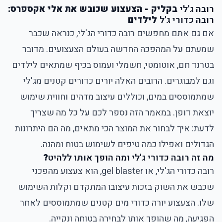
רובה ג'לי
בקליק - הצעצוע שכובש את אלי אקספרס:
רובה כדורי ג'ל
לילדים
אם גם אתם מחפשים ר
ובה כדורי הג'לי
, כנראה שכבר
שמעתם על המהפכה החדשה בעולם הצעצועים. מדובר
בטרנד חם, אוטומטי, חשמלי ועמוס בכיף שמתאים לילדים
וגם למבוגרים. הרובים האלה יורים כדורים קטנים מג'לי
שמתמוססים במים, וכוללים עיצוב מדהים וחווית שימוש
יוצאת דופן. במאמר הזה נספר לכם על כל מה שצריך
לדעת: איך לבחור את המוצר הכי מתאים, מה הם היתרונות
הגדולים ואפילו כמה טיפים לשימוש בטוח ומהנה.
מה זה רובה כדורי ג'לי ומה הופך אותו ללהיט
?
רובה כדורי הג'לי, או gel blaster, הוא צעצוע מהפכני
שכבש את השוק בזכות עיצובו המתקדם וקלות השימוש
שלו. הצעצוע יורה כדורי מים קטנים שמתמוססים לאחר
הפגיעה, מה שהופך אותו לבחירה בטוחה ונקייה.