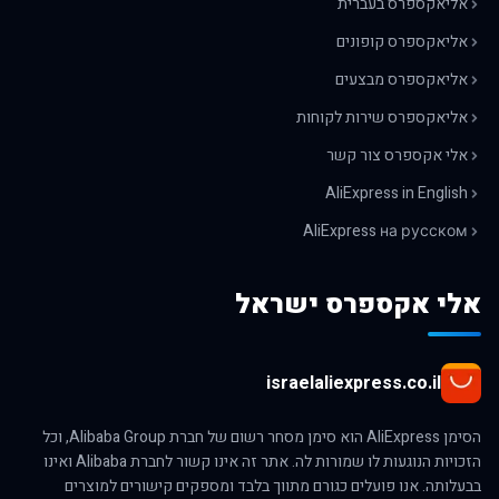
אליאקספרס בעברית
אליאקספרס קופונים
אליאקספרס מבצעים
אליאקספרס שירות לקוחות
אלי אקספרס צור קשר
AliExpress in English
AliExpress на русском
אלי אקספרס ישראל
israelaliexpress.co.il
הסימן AliExpress הוא סימן מסחר רשום של חברת Alibaba Group, וכל
הזכויות הנוגעות לו שמורות לה. אתר זה אינו קשור לחברת Alibaba ואינו
בבעלותה. אנו פועלים כגורם מתווך בלבד ומספקים קישורים למוצרים