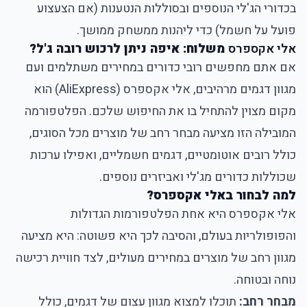
בכדורי הג'לי הנוספים ובסוללות הנטענות (אם הצעצוע
פועל על חשמל) כדי ליהנות ממשחק ממושך.
אלי אקספרס
משלוח: איפה ניתן לרכוש רובה ג'ל?
אם אתם מחפשים רובי כדורים במחירים משתלמים ועם
מגוון דגמים מרהיבים, אלי אקספרס (AliExpress) הוא
מקום מצוין להתחיל בו את החיפוש שלכם. הפלטפורמה
המובילה הזו מציעה מבחר רחב של מוצרים מכל הסוגים,
כולל רובים אוטומטיים, דגמים חשמליים, ואפילו ערכות
שכוללות כדורים מג'לי ואביזרים נוספים.
למה לבחור באלי אקספרס?
אלי אקספרס
היא אחת הפלטפורמות הגדולות
והפופולריות בעולם, והסיבה לכך היא פשוטה: היא מציעה
מגוון רחב של מוצרים במחירים מעולים, לצד חוויית רכישה
נוחה ובטוחה.
מבחר רחב:
תוכלו למצוא מגוון עצום של דגמים, כולל