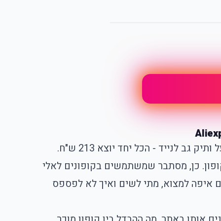
אתם מוסיפים לעגלה באליאקספרס אוזניות, נרתיק לטלפון, גרביים עם ציור של שועל ותיק גב לנייד - הכל יחד יוצא 213 ש"ח.
מישהו קנה את אותם מוצרים, בדיוק, ב-174 ש"ח. איך? קוד קופון. כן, מסתבר שמשתמשים בקופונים לאלי
ם איפה למצוא, מתי לשים ואיך לא לפספס
נים אותו באתר, מה ההבדל בין קופון מוכר