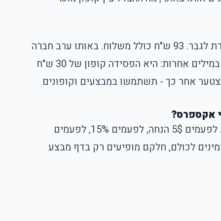
אורית, בת 31 מהרצליה, הוסיפה לעגלה שלושה מוצרים באליאקספרס - מחזיק מפתחות, טי-שירט ושרשרת לגבר. 93 ש"ח כולל משלוח. באותו ערב חברה
שלה שלחה לה קופון הנחה ל-8 דולר בקנייה מעל 90 דולר. נשמע בול, נכון? אז לא. כי אורית כבר שילמה. במילים אחרות: היא הפסידה קופון של 30 ש"ח
צטער אחר כך - תשתמשו במבצעים וקופונים
י אקספרס?
קופון עלי אקספרס הוא קוד פשוט (מספרים ואותיות) שמזינים בעגלת הקניות, ובתוך שנייה המחיר יורד. לפעמים 5$ הנחה, לפעמים 15%, לפעמים
רות קופונים חדשים, חלקם זמינים לכולם, חלקם מופיעים רק בדף מבצע