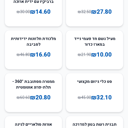
ברביקיו עם ידית ארוכה
₪
14.60
₪
27.80
₪
30.00
₪
32.50
65
%
-
54
%
-
מעיל גשם חד פעמי נייד
מלכודת חלזונות ידידותית
במארז כדור
לסביבה
₪
16.60
₪
10.00
₪
46.80
₪
21.90
66
%
-
29
%
-
סט כלי גיזום מקצועי
ממטרה מסתובבת 360° -
תלת-פרוג אוטומטית
₪
20.80
₪
32.10
₪
60.60
₪
45.00
50
%
-
65
%
-
תבנית רשת בטון למדרכה
אורות סולאריים לגינה