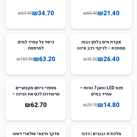
₪
34.70
₪
21.40
₪
69.40
₪
60.40
66
%
-
25
%
-
אקדח מים בלחץ גבוה
כיסוי צל עמיד למים
ממתכת – לניקוי רכב וגינה
למרפסת
₪
63.20
₪
26.40
₪
183.80
₪
35.20
50
%
-
פנס LED נטען 7 נורות –
מספרי גיזום מקצועיים
עמיד במים
שישדרגו לכם את הגינה –
הכלי שחייבים לכל גנן
₪
62.70
₪
14.80
₪
29.70
חובב!
66
%
-
50
%
-
מלכודת זבובים | כדור
מדקר חיצוני סולארי דוחה