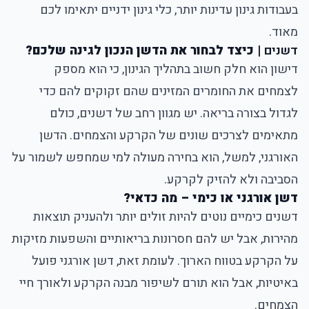
בעבודות גינון עדינות יותר, כלי גינון ידניים יתאימו לכם
מאוד.
דשנים
|
כיצד לבחור את הדשן הנכון לגינה שלכם
?
דישון הוא חלק חשוב בתהליך הגינון, כי הוא מספק
לצמחים את החומרים המזינים שהם זקוקים להם כדי
לגדול בצורה בריאה. יש מגוון רחב של דשנים, כולם
מתאימים לצרכים שונים של הקרקע והצמחים. הדשן
האורגני, למשל, הוא בחירה מעולה למי שמחפש לשמור על
הסביבה ולא להזיק לקרקע.
דשן אורגני או כימי – מה כדאי?
דשנים כימיים נוטים להיות זולים יותר ולהעניק תוצאות
מהירות, אבל יש להם חסרונות בריאותיים והשפעות מזיקות
על הקרקע בטווח הארוך. לעומת זאת, דשן אורגני פועל
באיטיות, אבל הוא תורם לשיפור מבנה הקרקע ולאורך חיי
הצמחים.