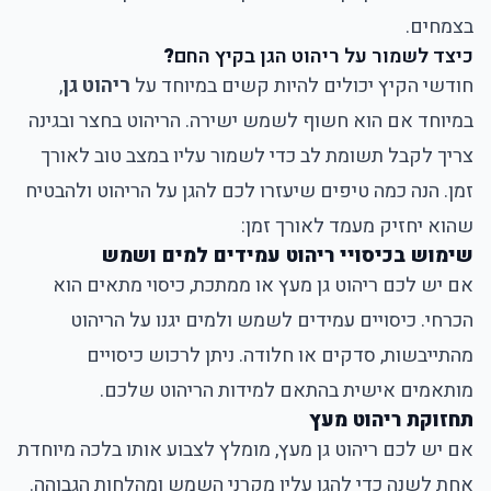
בצמחים.
כיצד לשמור על ריהוט הגן בקיץ החם
?
חודשי הקיץ יכולים להיות קשים במיוחד על
ריהוט גן
,
במיוחד אם הוא חשוף לשמש ישירה. הריהוט בחצר ובגינה
צריך לקבל תשומת לב כדי לשמור עליו במצב טוב לאורך
זמן. הנה כמה טיפים שיעזרו לכם להגן על הריהוט ולהבטיח
שהוא יחזיק מעמד לאורך זמן:
שימוש בכיסויי ריהוט עמידים למים ושמש
אם יש לכם ריהוט גן מעץ או ממתכת, כיסוי מתאים הוא
הכרחי. כיסויים עמידים לשמש ולמים יגנו על הריהוט
מהתייבשות, סדקים או חלודה. ניתן לרכוש כיסויים
מותאמים אישית בהתאם למידות הריהוט שלכם.
תחזוקת ריהוט מעץ
אם יש לכם ריהוט גן מעץ, מומלץ לצבוע אותו בלכה מיוחדת
אחת לשנה כדי להגן עליו מקרני השמש ומהלחות הגבוהה.