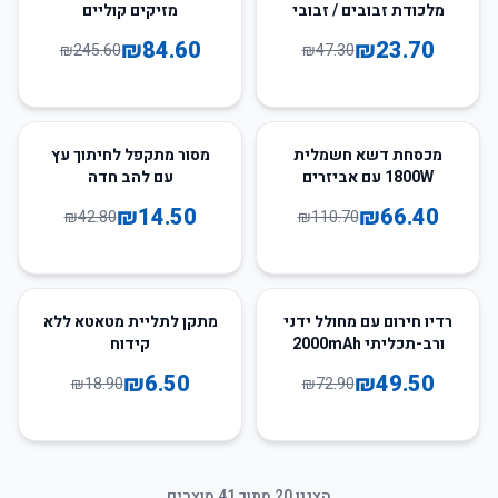
מלכודת זבובים / זבובי
מזיקים קוליים
פירות גדולה לשימוש חוזר
₪
84.60
₪
23.70
₪
245.60
₪
47.30
66
%
-
40
%
-
מכסחת דשא חשמלית
מסור מתקפל לחיתוך עץ
1800W עם אביזרים
עם להב חדה
₪
14.50
₪
66.40
₪
42.80
₪
110.70
66
%
-
32
%
-
רדיו חירום עם מחולל ידני
מתקן לתליית מטאטא ללא
ורב-תכליתי 2000mAh
קידוח
₪
6.50
₪
49.50
₪
18.90
₪
72.90
הצגנו
20
מתוך
41
מוצרים