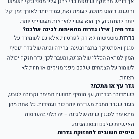
אך דורש תחזוקה שוטפת כדי להגן עליו מפני נזקי השמש
והגשם. ריהוט מתכת, לעומת זאת, עמיד יותר לאורך זמן וקל
יותר לתחזוקה, אך הוא עשוי להיראות תעשייתי יותר.
גדר חיה | אילו גדרות מתאימות לגינה שלכם?
גדרות
משמשות לא רק לפרטיות אלא גם לשמירה על
סגנון ואסתטיקה בחצר ובגינה. בחירה נכונה של גדר תוסיף
המון למראה הכללי של הגינה, ומעבר לכך, גדר חזקה יכולה
לשמור על הצמחים שלכם מפני מזיקים או חיות לא
רצויות.
גדר עץ או מתכת?
כשמדובר בגדרות, עץ מוסיף תחושה חמימה וקרובה לטבע,
בעוד שגדר מתכת משדרת יותר כוח ועמידות. כל אחת מהן
מתאימה לסגנון שונה של גינה – זה תלוי בהעדפות
האישיות שלכם ובסוג הגינה.
טיפים חשובים לתחזוקת גדרות