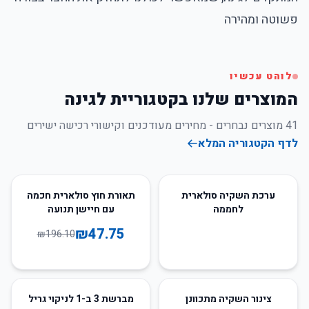
פשוטה ומהירה
לוהט עכשיו
המוצרים שלנו בקטגוריית לגינה
41
מוצרים נבחרים - מחירים מעודכנים וקישורי רכישה ישירים
לדף הקטגוריה המלא
76
%
-
ערכת השקיה סולארית
תאורת חוץ סולארית חכמה
לחממה
עם חיישן תנועה
₪
47.75
₪
196.10
51
%
-
14
%
-
צינור השקיה מתכוונן
מברשת 3 ב-1 לניקוי גריל