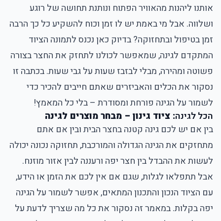
אותנו ליהנות מהאוויר הפתוח ונותנת תחושה של רוגע
ושלווה. אבל מי באמת יש לו זמן וכוח להשקיע כל כך הרבה
זמן בטיפול ובתחזוקה? בדיוק כאן נכנס לתמונה הציוד
המתקדם לגינה, שמאפשר לכולנו לתחזק את החצר בצורה
פשוטה ומהירה, מבלי לבזבז שעות על גבי שעות. בכתבה זו
נסקור את הכלים והאביזרים שאתם חייבים להכיר כדי
לשמור על הגינה פורחת ומסודרת – בלי כל המאמץ!
הכל לגינה
:
ציוד גינון
–
מבחר מוצרים לגינה
בין אם יש לכם גינה קטנה בחצר הבית ובין אם אתם
מתחזקים את הגינה הגדולה והמורכבת, תחזוקה נכונה יכולה
לעשות את ההבדל בין חצר יפה ורעננה לבין אזור מוזנח.
אבל תתפלאו לגלות, שגם אם אין לכם את הזמן או הידע,
עם הציוד הנכון והתכנון המתאים, אפשר לשמור על הגינה
יפה בקלות. במאמר זה נסקור את כל מה שצריך לדעת על