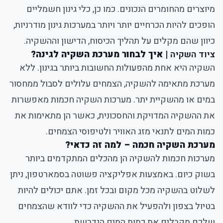
מיוצרים מהחומרים הנכונים. כמו כן, כלי גינון חשמליים
הופכים להיות הכרחיים יותר ויותר במערכות גינון מודרניות,
כיוון שהם מקלים על תהליך הכיסוח, הדישון וההשקיה.
ציוד השקיה
|
איך לבחור מערכת השקיה לגינה
?
השקיה היא אחת מהפעולות החשובות ביותר בגינון. ללא
מערכת מתאימה להשקיה, הצמחים עלולים לסבול ממחסור
במים או מהשקיית יתר. מערכות השקיה חכמות מאפשרות
את ההשקיה המדויקת והחסכונית, כאשר הן מתאימות את
כמות המים לתנאי מזג האוויר ולטיפוסי הצמחים.
מערכת השקיה חכמה – למה זה כדאי?
מערכות חכמות להשקיה הן מהכלים המתקדמים ביותר
בשוק כיום. באמצעות אפליקציה פשוטה בסמארטפון, ניתן
לשלוט בהשקיה מכל מקום ובכל זמן. אתם יכולים להיות
בטיול בצפון ולהפעיל את ההשקיה כדי לוודא שהצמחים
שלכם מקבלים את כמות המים הנדרשת.