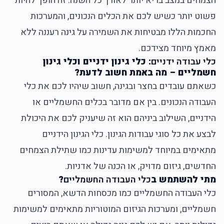
הצמחים במצב בריא יותר לאורך כל השנה. זה הופך להיות
פשוט יותר כשיש לכם את הכלים הנכונים, והמערכות
החכמות הללו מבטיחות את השמירה על גינה רעננה ללא
מאמץ מיוחד מצידכם.
כלי עבודה ידניים
:
כלי גינון ידניים
ו
כלי גינון
חשמליים
– מה באמת חשוב לדעת?
כשאתם עובדים בחצר ובגינה, חשוב שיהיו לכם את כלי
העבודה הנכונים. בין אם מדובר בכלים החשמליים או
הידניים, השילוב ביניהם הוא זה שיעניק לכם את היכולת
לבצע את כל סוגי עבודות הגינון. כלי הגינון הידניים
מתאימים במיוחד למשימות עדינות כמו שתילת הצמחים
החדשים, גיזום מדויק, או הכנה של אדניות.
מתי להשתמש ב
כלי העבודה החשמליים
?
כלי העבודה החשמליים כמו מכסחות הדשא, המסורים
חשמליים, ומערכות הגיזום המוטוריות מתאימים למשימות