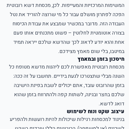
המשימות המרכזיות והמעייפות. לכן, מכסחת דשא רובוטית
הפכה לפתרון מושלם עבור כל מי שרוצה להוריד את נטל
העבודה הזה. מדובר במכשיר שמבצע את עבודת הכיסוח
בצורה אוטומטית לחלוטין – פשוט מתכנתים אותו פעם
אחת והוא יודע לדאוג לכך שהדשא שלכם ייראה תמיד
במיטבו, בלי שום מאמץ מצידכם.
חיסכון בזמן ובמאמץ
מכסחת רובוטית מאפשרת לכם ליהנות מדשא מטופח כל
השנה מבלי שתצטרכו לגעת בידיים. תחשבו על זה ככה:
בזמן שהרובוט עובד, אתם יכולים לשבת בפינת הישיבה
שלכם בחצר ובגינה, לשתות קפה ולהתרווח בזמן שהוא
דואג לדשא.
עיצוב שקט ונוח לשימוש
בניגוד למכסחות רגילות שיכולות להיות רועשות ולהפריע
לשכנים (או למשפחה), הרובוטים הללו עובדים בשקט.