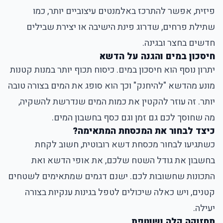
פיזית, אפשר להתרכז באלמנטים עיצוביים יותר, כמו
שתילת פרחים, שדרוג פינת הישיבה או יצירת שבילים
חדשים בחצר ובגינה.
חיסכון במים והגנה על הדשא
יתרון נוסף הוא חיסכון במים. כיסוח תכוף יותר במנות קטנות
מונע מהדשא "להיחנק" וכך הוא סופג את המים בצורה טובה
יותר. זה עוזר להקטין את כמות המים שנדרשת להשקיה,
מה שחוסך לכם גם זמן וגם כסף בחשבון המים.
כיצד לבחור את המכסחת המתאימה?
כשתגיעו לבחור מכסחת דשא רובוטית, חשוב לקחת
בחשבון את גודל השטח שלכם, את אופי הדשא ואת
התכונות שחשובות לכם. ישנם דגמים שמתאימים לשטחים
קטנים, ויש כאלה שיכולים לטפל בגינות ענקיות בצורה
יעילה.
תחזוקה קלה ושוטפת