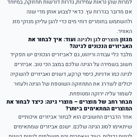
למרות שהן נראות עמידות, גדרות דורשות תחזוקה, במיוחד
אם מדובר בגדרות עץ. כדאי לצבוע אותן מדי שנה
ולהשתמש בחומרים דוחי מים כדי להגן עליהן מנזקי מזג
האוויר.
מגוון
מוצרים לגן ולגינה
ועוד: איך לבחור את
האביזרים הנכונים לגינה?
מלבד כלי עבודה וריהוט, גם לאביזרים הנכונים יש תפקיד
חשוב בשמירה על הגינה שלכם במצב הכי טוב. אביזרים
לגינה כמו אדניות, כיסוי קרקע, דשנים ואביזרים להשקיה
יכולים לשדרג את התחזוקה השוטפת של הגינה ולעזור
לשמור עליה ירוקה ומטופחת.
מבחר רחב של מוצרים – מוצרי גינה: כיצד לבחור את
המוצרים המתאימים ביותר?
אחד הדברים החשובים הוא לבחור אביזרים איכותיים
שיתאימו לסוג הגינה שלכם. ישנם אביזרים שמתאימים
לגינות גדולות, בעוד שאחרים יהיו מושלמים לגינות קטנות