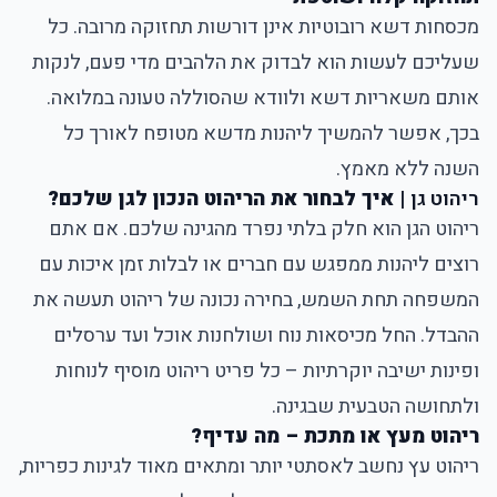
מכסחות דשא רובוטיות אינן דורשות תחזוקה מרובה. כל
שעליכם לעשות הוא לבדוק את הלהבים מדי פעם, לנקות
אותם משאריות דשא ולוודא שהסוללה טעונה במלואה.
בכך, אפשר להמשיך ליהנות מדשא מטופח לאורך כל
השנה ללא מאמץ.
ריהוט גן
|
איך לבחור את הריהוט הנכון לגן שלכם
?
ריהוט הגן הוא חלק בלתי נפרד מהגינה שלכם. אם אתם
רוצים ליהנות ממפגש עם חברים או לבלות זמן איכות עם
המשפחה תחת השמש, בחירה נכונה של ריהוט תעשה את
ההבדל. החל מכיסאות נוח ושולחנות אוכל ועד ערסלים
ופינות ישיבה יוקרתיות – כל פריט ריהוט מוסיף לנוחות
ולתחושה הטבעית שבגינה.
ריהוט מעץ או מתכת – מה עדיף?
ריהוט עץ נחשב לאסתטי יותר ומתאים מאוד לגינות כפריות,