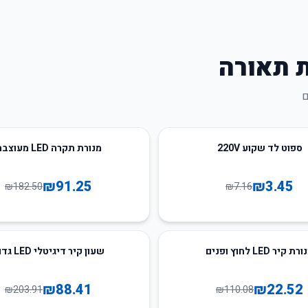
ת תאורה
ם
50
%
-
ספוט לד שקוע 220V
מנורת תקרה LED מעוצבת
₪
91.25
₪
3.45
₪
182.50
₪
7.16
57
%
-
ת קיר LED לחוץ ופנים
שעון קיר דיגיטלי LED גדול
₪
88.41
₪
22.52
₪
203.91
₪
110.08