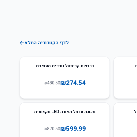
לדף הקטגוריה המלא
43
%
-
נברשת קריסטל נורדית מעוצבת
₪
274.54
₪
480.50
31
%
-
מכונת ערפל תאורה LED מקצועית
₪
599.99
₪
870.50