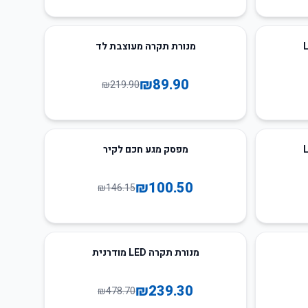
59
%
-
מנורת תקרה מעוצבת לד
₪
89.90
₪
219.90
31
%
-
מפסק מגע חכם לקיר
₪
100.50
₪
146.15
50
%
-
מנורת תקרה LED מודרנית
₪
239.30
₪
478.70