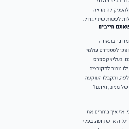
ם. הטיפ שלנו?
ולהעניק לה מראה
ת לעשות שינוי גדול.
ב הפשוט שהופך כל חדר ליצירת אומנות: מנורות ה-LED שאתם חייבים
צמו. מדובר בתאורה
ית ויעילה, שנותנת לכם לא רק הארה – אלא גם סגנון. מנורות ה-LED שהפכו לסטנדרט עולמי
כם. בעליאקספרס
לו נורות לדקורציה
חלפה, ותקבלו השקעה
 של ממש, ואתם?
. אז איך בוחרים את
תליה או שקועה. בעלי