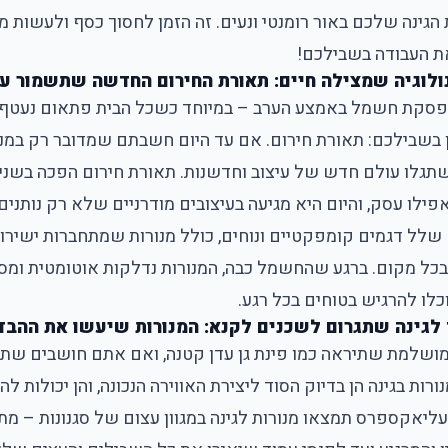
הגינה שלכם באור רומנטי ונעים. זה הזמן לחסוך כסף ולעשות מ
 העבודה בשבילכם!
לוגיה שמצילה חיים: תאורת החירום החדשה שתשמור על
הפסקת חשמל באמצע הערב – במיוחד כשכל הבית פתאום נעטף 
ן בשבילכם: תאורת חירום. אם עד היום חשבתם שמדובר רק במנו
 שתגלו עולם חדש של עיצוב וחדשנות. תאורת חירום הפכה בשנ
פילו עסק, והיום היא מגיעה בעיצובים מודרניים שלא רק נותנים
שלל דגמים קומפקטיים ונוחים, כולל מנורות שמתחברות ישירות 
כל מקום. ברגע שהחשמל כבה, המנורות נדלקות אוטומטית ומס
ו להרגיש בטוחים בכל רגע.
לגינה שתגרום לשכנים לקנא: המנורות שיעשו את ההבד
מושלמת שתיראה כמו פינת גן עדן קטנה, ואם אתם חושבים שתא
ורות בגינה הן בדיוק הסוד ליצירת האווירה הנכונה, והן יכולות ל
עליאקספרס תמצאו מנורות לגינה במגוון עצום של סגנונות – מ