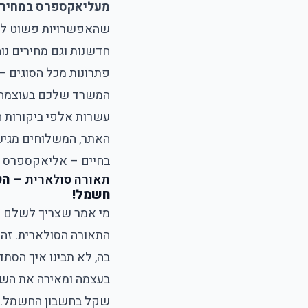
מעליאקספרס במחירי
שהאפשרויות פשוט לא נג
חדשנות וגם מחירים נו
פתרונות מכל הסוגים –
המשרד שלכם בעוצמה. 
עשרות אלפי ביקורות ח
האתר, המשלוחים מגיעי
בחיים – אליאקספרס 
תאורה סולארית
– הט
חשמל!
מי אמר שצריך לשלם חש
התאורה הסולארית. זהו
בה, לא תבינו איך הסת
בעצמה ומאירה את השבי
שקל בחשבון החשמל. ב