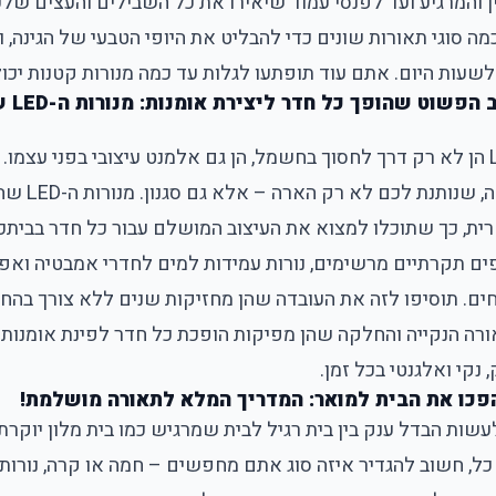
 והמרגיע ועד לפנסי עמוד שיאירו את כל השבילים והעצים שלכ
ה סוגי תאורות שונים כדי להבליט את היופי הטבעי של הגינה, 
עות היום. אתם עוד תופתעו לגלות עד כמה מנורות קטנות יכולו
– העיצו
כבר מזמן שמנורות LED הן לא רק דרך לחסוך בחשמל, הן גם אלמנט עיצובי בפני ע
מודרנית, חסכונ
ית, כך שתוכלו למצוא את העיצוב המושלם עבור כל חדר בבית
פים תקרתיים מרשימים, נורות עמידות למים לחדרי אמבטיה ואפי
ים. תוסיפו לזה את העובדה שהן מחזיקות שנים ללא צורך בה
רה הנקייה והחלקה שהן מפיקות הופכת כל חדר לפינת אומנות
 נקי ואלגנטי בכל זמן.
פכו את הבית למואר: המדריך המלא לתאורה מושלמת!
עשות הבדל ענק בין בית רגיל לבית שמרגיש כמו בית מלון יוקרתי
כל, חשוב להגדיר איזה סוג אתם מחפשים – חמה או קרה, נורות 