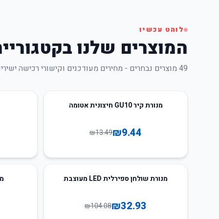
לוהט עכשיו
המוצרים שלנו בקטגוריי
49
מוצרים נבחרים - מחירים מעודכנים וקישורי רכישה ישירי
52
%
-
30
%
-
מנורת קיר GU10 חיצונית אטומה
₪
9.44
₪
13.49
80
%
-
68
%
-
מנורת שולחן ספירלית LED מעוצבת
מנור
₪
32.93
₪
104.08