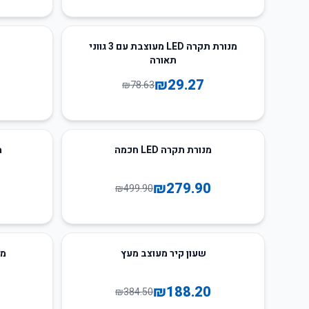
50
%
-
63
%
-
מנורת תקרה LED מעוצבת עם 3 גווני
תאורה
₪
29.27
₪
78.63
58
%
-
44
%
-
מנורת תקרה LED חכמה
מ
₪
279.90
₪
499.90
84
%
-
51
%
-
שעון קיר מעוצב מעץ
מנור
₪
188.20
₪
384.50