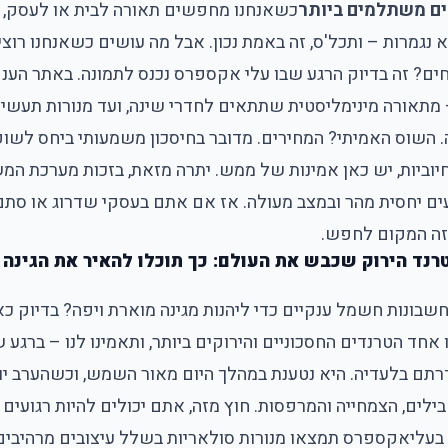
ם משתלמים ביותר
כשאנחנו מחפשים
תאורה לבית או לעסק
,
מרות – ותכל'ס, זה באמת נכון. אבל מה עושים כשאנחנו רוצים 
חים? זה בדיוק הרגע שבו עלי אקספרס נכנס לתמונה. באתר הע
 מתאורה מינימליסטית שתתאים לחדרי שינה, ועד מנורות תעשיי
השוס האמיתי? המחירים. מדובר בחיסכון משמעותי ביחס לשוק 
יוביות, יש כאן אמינות של ממש. יתרה מזאת, בזכות מערכת המ
ם יחסית מהר ובמצב מעולה. אז אם אתם בעסקי שדרוג או סתם
זה המקום לחפש.
רנד הירוק שכבש את העולם: כך תוכלו להאיר את הגינה
בונות חשמל ענקיים כדי ליהנות מגינה מוארת ויפה? בדיוק כא
 אחד הטרנדים החסכוניים והירוקים ביותר, ותאמינו לנו – בר
דרתם בלעדיה. היא נטענת במהלך היום מאור השמש, וכשהערב יו
לים, הצמחייה והמרפסות. חוץ מזה, אתם יכולים להיות רגועים 
עליאקספרס תמצאו מנורות סולאריות בשלל עיצובים מרהיבים 