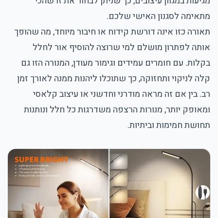
מגיעות במגוון עיצובים, כך שניתן לבחור את זו שהכי
מתאימה לסגנון האישי שלכם.
תאורה כזו אינה דורשת קידוח או חיבור מיוחד, מה שהופך
אותה לפתרון מושלם למי שרוצה להוסיף אור לחלל
בקלות. עם חומרים עמידים וגימור מעודן, המנורה הזו גם
קלה לניקוי ותחזוקה, כך שתוכלו ליהנות ממנה לאורך זמן
רב. בין אם זה מראה מודרני וחדשני או עיצוב קלאסי
ומאופק יותר, מנורות הרצפה משדרגות כל חלל ונותנות
תחושת חמימות וביתיות.