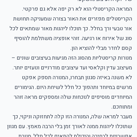
המראה הקריסטלי הוא לא רק יפה אלא גם פרקטי.
הקריסטלים מפזרים את האור בצורה שמעניקה תחושת
אור טבעי ורך בחלל. כך תוכלו ליהנות מאור שמתאים לכל
סוג של אירוח או רגיעה. זוהי אופציה משתלמת להוסיף
קסם לחדר מבלי להוציא הון.
מנורות קריסטליות מהסוג הזה מגיעות בעיצובים שונים –
מעיצוב עדין וקלאסי ועד עיצובים מודרניים ונועזים יותר.
לא משנה באיזה סגנון תבחרו, המנורה תספק אפקט
מרשים במיוחד ותהפוך כל חלל לשיחת היום. הגימורים
המיוחדים מוסיפים לנוכחות שלה ומספקים מראה זוהר
ומתוחכם.
מעבר למראה שלה, המנורה הזו קלה לתחזוקה וניקוי, כך
שתוכלו ליהנות ממנה לאורך זמן בלי הרבה מאמץ. עם מגוון
אפשרויות לבחירה והיכולת להתאים לכל חלל, מנורת