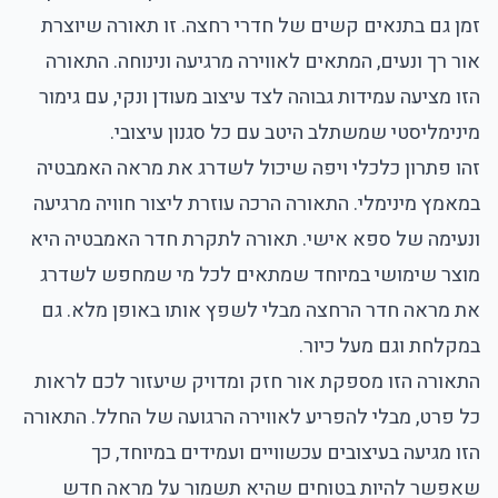
זמן גם בתנאים קשים של חדרי רחצה. זו תאורה שיוצרת
אור רך ונעים, המתאים לאווירה מרגיעה ונינוחה. התאורה
הזו מציעה עמידות גבוהה לצד עיצוב מעודן ונקי, עם גימור
מינימליסטי שמשתלב היטב עם כל סגנון עיצובי.
זהו פתרון כלכלי ויפה שיכול לשדרג את מראה האמבטיה
במאמץ מינימלי. התאורה הרכה עוזרת ליצור חוויה מרגיעה
ונעימה של ספא אישי. תאורה לתקרת חדר האמבטיה היא
מוצר שימושי במיוחד שמתאים לכל מי שמחפש לשדרג
את מראה חדר הרחצה מבלי לשפץ אותו באופן מלא. גם
במקלחת וגם מעל כיור.
התאורה הזו מספקת אור חזק ומדויק שיעזור לכם לראות
כל פרט, מבלי להפריע לאווירה הרגועה של החלל. התאורה
הזו מגיעה בעיצובים עכשוויים ועמידים במיוחד, כך
שאפשר להיות בטוחים שהיא תשמור על מראה חדש