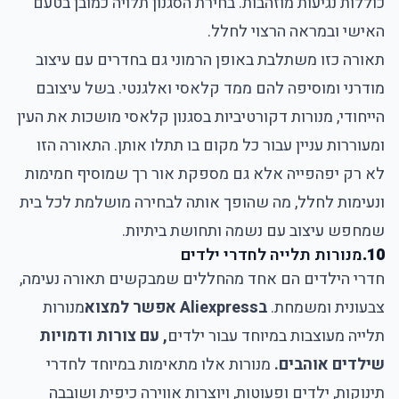
כוללות נגיעות מוזהבות. בחירת הסגנון תלויה כמובן בטעם
האישי ובמראה הרצוי לחלל.
תאורה כזו משתלבת באופן הרמוני גם בחדרים עם עיצוב
מודרני ומוסיפה להם ממד קלאסי ואלגנטי. בשל עיצובם
הייחודי, מנורות דקורטיביות בסגנון קלאסי מושכות את העין
ומעוררות עניין עבור כל מקום בו תתלו אותן. התאורה הזו
לא רק יפהפייה אלא גם מספקת אור רך שמוסיף חמימות
ונעימות לחלל, מה שהופך אותה לבחירה מושלמת לכל בית
שמחפש עיצוב עם נשמה ותחושת ביתיות.
10.
מנורות תלייה לחדרי ילדים
חדרי הילדים הם אחד מהחללים שמבקשים תאורה נעימה,
צבעונית ומשמחת.
בAliexpress אפשר למצוא
מנורות
תלייה מעוצבות במיוחד עבור ילדים
, עם צורות ודמויות
שילדים אוהבים.
מנורות אלו מתאימות במיוחד לחדרי
תינוקות, ילדים ופעוטות, ויוצרות אווירה כיפית ושובבה