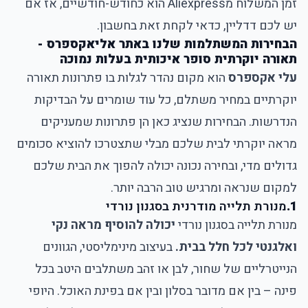
זמן המשלוח מAliexpress הוא כחודש-חודשיים, אז אם
יש לכם דדליין, כדאי לקחת זאת בחשבון.
הבחירות המשתלמות שלנו באתר אליאקספרס -
תאורה יוקרתית סופר איכותית בעלות נמוכה
עלי אקספרס
הוא מקום נהדר לגלות בו פתרונות תאורה
יוקרתיים במחיר משתלם, כל עוד שומרים על הבדיקות
הנדרשות. הבחירות שנציג כאן הן פתרונות שמעניקים
מראה יוקרתי לבית שלכם מבלי שתצטרכו להוציא סכומים
גדולים מדי, ובחירה נכונה יכולה להפוך את הבית שלכם
למקום שנראה ומרגיש טוב הרבה יותר.
1.
מנורת תלייה מודרנית בסגנון נורדי
מנורת תלייה בסגנון נורדי
יכולה להוסיף מראה נקי
ואלגנטי לכל חלל בבית.
בעיצוב מינימליסטי, הגוונים
הנייטרליים של שחור, לבן או זהב משתלבים היטב בכל
פינה – בין אם מדובר בסלון ובין אם בפינת האוכל. היופי