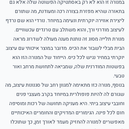
במנורה זו הוא לא רק באסתטיקה הפשוטה שלה אלא גם
בתאורה שהיא מפזרת בצורה רכה ומעודנת, מה שתורם
ליצירת אווירה יוקרתית ונעימה במיוחד. נורדי הוא שם נרדף
לעיצוב מודרני ורך, והוא משתלב עם טרנדים עכשוויים.
מנורת תלייה מסוג זה נותנת מענה מעולה לשדרוג מראה
הבית מבלי לשבור את הכיס. מדובר במוצר איכותי עם עיצוב
יוקרתי במחיר נגיש לכל כיס. הייחוד של המנורה הזו הוא
בפשטות המודרנית שלה, שמביאה לתחושת מרחב ואור
טבעי.
בנוסף, מנורה כזו מתאימה למגוון רחב של סגנונות עיצוב, מה
שגורם לה להיות פופולרית במיוחד בקרב מעצבי פנים
וחובבי עיצוב ביתי. היא מעניקה תחושה של רכות ומוסיפה
חום לכל פינה. הגימורים המדויקים והחומרים האיכותיים
מאפשרים למנורה להחזיק מעמד לאורך זמן, כך שתוכלו