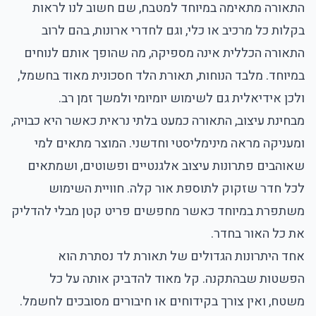
התאורה מתאימה במיוחד למטבח, שם חשוב לנו לראות
בקלות כל מרכיב או כלי, וגם לחדרי ארונות, בהם לרוב
התאורה הכללית אינה מספיקה, מה שהופך אותם לנוחים
במיוחד. מלבד הנוחות, תאורת הלד חסכונית מאוד בחשמל,
ולכן אידיאלית גם לשימוש יומיומי ולמשך זמן רב.
מבחינת עיצוב, התאורה כמעט בלתי נראית כאשר היא כבויה,
ומעניקה מראה מינימליסטי וחדשני. המוצר מתאים למי
שאוהבים פתרונות עיצוב אלגנטיים ופשוטים, ושמתאים
לכל חדר שזקוק לתוספת אור קלה. חוויית השימוש
משתפרת במיוחד כאשר מחפשים פריט קטן מבלי להדליק
את כל האור בחדר.
אחד היתרונות הגדולים של תאורת לד נסתרת הוא
הפשטות שבהתקנה. קל מאוד להדביק אותה על כל
משטח, ואין צורך בקידוחים או חיבורים מסובכים לחשמל.