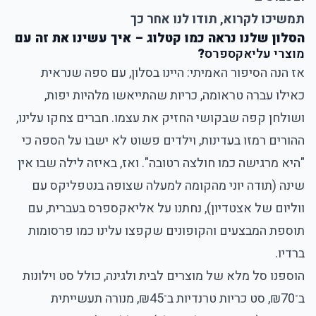
תמשיכו לקרוא, תודו לנו אחר כך
הסלון שלנו נראה כמו קטלוג – איך עשינו את זה עם
מוצרי עליאקספרס
?
אז הנה הסיפור האמיתי: היינו בסלון, עם ספה שנראית
כאילו עברה טראומה, כריות שהתייאשו מלהיות יפות,
ושולחן קפה שבקושי החזיק את עצמו. חברים צחקו עלינו,
ההורים רמזו בעדינות, וילדים פשוט לא ישבו על הספה כי
"היא מרגישה כמו חולצה רטובה". ואז, באיזה לילה שבו אין
שינה (תודה יוני מהקומה למעלה שצופה בנטפליקס עם
ווליום של אצטדיון), נחתנו על אליאקספרס בעברית, עם
תוספת המבצעים והקופונים שקפצו עלינו כמו פרסומות
ברדיו.
הוספנו סל מלא של מוצרים לבית ולגינה, כולל סט וילונות
ב־₪70, סט כריות טרנדיות ב־₪45, מנורה תעשייתית