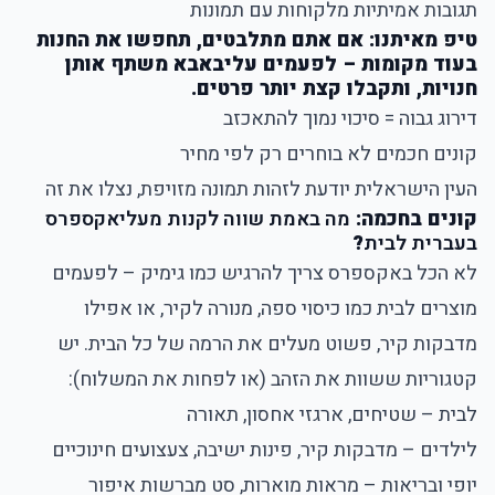
תגובות אמיתיות מלקוחות עם תמונות
טיפ מאיתנו: אם אתם מתלבטים, תחפשו את החנות
בעוד מקומות – לפעמים עליבאבא משתף אותן
חנויות, ותקבלו קצת יותר פרטים.
דירוג גבוה = סיכוי נמוך להתאכזב
קונים חכמים לא בוחרים רק לפי מחיר
העין הישראלית יודעת לזהות תמונה מזויפת, נצלו את זה
קונים בחכמה:
מה באמת שווה לקנות מעליאקספרס
בעברית לבית
?
לא הכל באקספרס צריך להרגיש כמו גימיק – לפעמים
מוצרים לבית כמו כיסוי ספה, מנורה לקיר, או אפילו
מדבקות קיר, פשוט מעלים את הרמה של כל הבית. יש
קטגוריות ששוות את הזהב (או לפחות את המשלוח):
לבית – שטיחים, ארגזי אחסון, תאורה
לילדים – מדבקות קיר, פינות ישיבה, צעצועים חינוכיים
יופי ובריאות – מראות מוארות, סט מברשות איפור