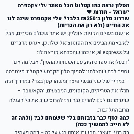
הסלון נראה כמו קטלוג! הכל מאתר
עלי אקספרס
ישראל - תודות ♥
שדרוג סלון ב־₪350 בלבד? עלי אקספרס שינה לנו
את החיים (ולא רק את הכריות)
אי שם בעולם הקניות אונליין, יש אתר שכולם מכירים, אבל
לא באמת מבינים את הפוטנציאל שלו. כן, אנחנו מדברים
על
aliexpress
, או כמו שהסבתא קוראת לו:
"הבעליאקספרס הזה, עם השטויות מהסין". אבל מה אם
נספר לכם שהצלחנו להפוך סלון מקרטע לקטלוג פינטרסט
– במחיר של שני מגשי פיצה ומשהו קטן בצד? במדריך הזה
תגלו את הטריקים, הקופונים, המבצעים, והקאשבק –
שיגרמו גם לכם להרים גבה ואז להרוס שוב את כל העגלה
מרוב התלהבות.
כמה כסף כבר בזבזתם בלי ששמתם לב? (ולמה זה
לא חייב להמשיך ככה)
רק רגע. תעצרו. תחשבו איתנו רגע על זה – כמה פעמים