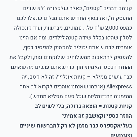
קניתם דברים "קטנים", כאלה שלכאורה "לא שווים
התעסקות", ואז בסוף החודש אתם מגלים שנפלו לכם
כמעט 2,000 ש"ח על… פמוטים, מברשות, ועוד קונסולה
לסלון שהיא בכלל שידה קטנה לילדים. ומה אם היינו
אומרים לכם שאתם יכולים להפסיק להפסיד כסף,
להפסיק להתאכזב ממשלוחים שלוקחים נצח, ולקבל את
ההחזר הכספי האמיתי תוך כדי שאתם עושים מה שאתם
כבר עושים ממילא – קניות אונליין? זה לא קסם, זה
Aliexpress (או כמו שאנחנו אוהבים לקרוא לו: אתר
ההזמנות הרנדומליות שכל פעם מפליא מחדש).
קניות קטנות = הוצאה גדולה, בלי לשים לב
החזר כספי וקאשבק זה אמיתי
בעליאקספרס כבר מזמן לא רק למברשות שיניים
וצעצועים