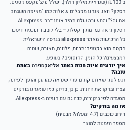
ב־₪100 (שנראית מיליון דולר), ושלל פיצ'פקעס קטנים.
הסלון? וואו. אנחנו מקבלים שאלות כמו "מאיפה השגתם
את זה?" והתשובה שלנו תמיד אותו דבר: Aliexpress.
הסלון נראה כמו מתוך קטלוג – בלי לשבור תוכנית חיסכון
כל הרכישות מאתר aliexpress בגרסה הישראלית
הקסם הוא בקטנים: כריות, וילונות, תאורה, שטיח
המבצעים? כל הזמן. הקופונים? בשפע.
איך יודעים איזה חנות באתר
אליאקספרס
באמת
טובה?
רגע לפני שאתם קונים פוף שנראה כמו ענן והופך לפיתה,
עצרו ובדקו את החנות. כן כן, בדיוק כמו שאנחנו בודקים
מסעדה לפי ביקורות, ככה גם עם חנויות ב-Aliexpress.
אז מה בודקים?
דירוג כוכבים (4.7 ומעלה? מבטיח)
מספר הזמנות למוצר