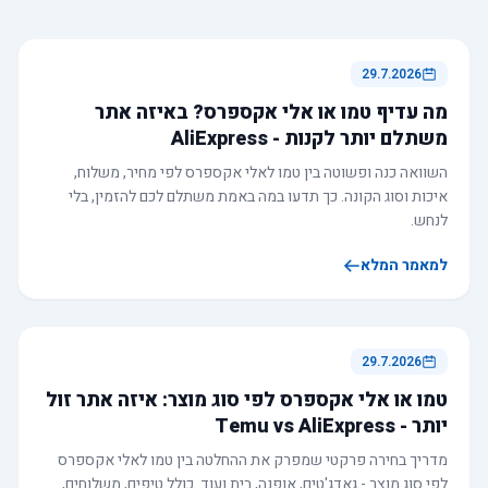
29.7.2026
מה עדיף טמו או אלי אקספרס? באיזה אתר
משתלם יותר לקנות - AliExpress
השוואה כנה ופשוטה בין טמו לאלי אקספרס לפי מחיר, משלוח,
איכות וסוג הקונה. כך תדעו במה באמת משתלם לכם להזמין, בלי
לנחש.
למאמר המלא
29.7.2026
טמו או אלי אקספרס לפי סוג מוצר: איזה אתר זול
יותר - Temu vs AliExpress
מדריך בחירה פרקטי שמפרק את ההחלטה בין טמו לאלי אקספרס
לפי סוג מוצר - גאדג'טים, אופנה, בית ועוד. כולל טיפים, משלוחים,