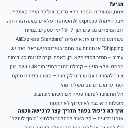
מגיע?
אחח, המשלוח. הפחד הלא מדובר של כל קנייה באונליין.
אבל האמת? Aliexpress השתפרו פלאים בשנה האחרונה.
רוב המוצרים מגיעים תוך 7–15 ימי עסקים, במיוחד
כשאתם בוחרים את אופציית “AliExpress Standard
Shipping” או חנויות עם מחסן באירופה/ישראל. ואם יש
עיכוב – החזר כספי מלא. כן, באמת. קרה לנו עם סט כוסות
מהמם שלא הגיע – קיבלנו החזר כספי תוך 48 שעות. אין
צורך להתווכח עם שירות לקוחות – פשוט תפתחו טיקט.
תעדיפו מוכרים עם משלוח מהיר
אל תחששו לפתוח פנייה אם משהו משתבש
משלוח הוא כבר לא תירוץ לא לקנות
איך לא ליפול בפח? מדריך קצר לרכישה חכמה
אנחנו יודעים – קל מאוד להתלהב וללחוץ "הוסף לעגלה"
בלי לחשוב. אבל הנה המדריך השלם לקנייה נבונה: