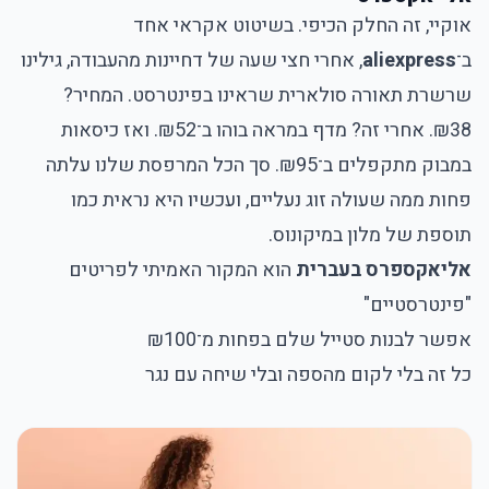
אוקיי, זה החלק הכיפי. בשיטוט אקראי אחד
ב־
aliexpress
, אחרי חצי שעה של דחיינות מהעבודה, גילינו
שרשרת תאורה סולארית שראינו בפינטרסט. המחיר?
₪38. אחרי זה? מדף במראה בוהו ב־₪52. ואז כיסאות
במבוק מתקפלים ב־₪95. סך הכל המרפסת שלנו עלתה
פחות ממה שעולה זוג נעליים, ועכשיו היא נראית כמו
תוספת של מלון במיקונוס.
אליאקספרס בעברית
הוא המקור האמיתי לפריטים
"פינטרסטיים"
אפשר לבנות סטייל שלם בפחות מ־₪100
כל זה בלי לקום מהספה ובלי שיחה עם נגר