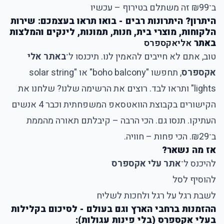
ב־₪99 זה משתלם בטירוף – עכשיו
היתרון? היתרונות רבים - בואו תראו בעצמכם: שירות
הלקוחות, מוצרי בית, חנות, תמונות, לינקים והמלצות
באתר
אליאקספרס
טוב, אתם לא חייבים להאמין לנו. תיכנסו ל־
באתר אלי
אקספרס
, תחפשו "boho balcony" או "solar string
lights" ותראו לבד. רוצים את הרשימה שלנו? שלחנו את
הקישורים בקבוצת הוואטסאפ המשפחתית וכבר 4 אנשים
העתיקו. תנסו גם. הכי הרבה – קיבלתם תאורה מהממת
ב־₪29. הכי פחות – חוויה.
אז מה נשאר?
להיכנס ל־
אתר עלי אקספרס
להוסיף לסל
לשבת רגל על רגל ולחכות לשליח
ההזמנות ברחבי הארץ וגם בעולם - לסיכום בקלילות
בעלי אקספרס (בלי פינות עגולות):