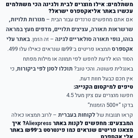
משתלמים: אילו מוצרים לבית ולגינה הכי משתלמים
עכשיו באתר אליאקספרס ישראל?
אם אתם מחפשים טרנדים עבור הבית –
מנורות תלויות,
שרשראות תאורה, עציצים תלויים, מדפים מעץ במראה
בוהו, גופי תאורה סולאריים לגינה
– זה הזמן.
באתר עלי
אקספרס
תמצאו פריטים ב־₪99 שנראים כאילו עלו 499.
הסוד הוא לדעת לחפש לפי תמונה או מילות מפתח
באנגלית פשוטה. והכי טוב?
תוכלו לסנן לפי ביקורות
, כי
אין חכם כבעל חוות דעת.
טיפים למיקסום הקנייה:
חפשו מוצרים עם ציון מעל 4.5
בדקו “+500 הזמנות”
קראו תגובות של
לקוחות בעברית
– לרוב תמצאו כאלה
המבצעים: מחפשים לקנות באתר
Aliexpress
? איך
מצאנו פריטים שנראים כמו פינטרסט ב־₪99 באתר
אלי אקספרס