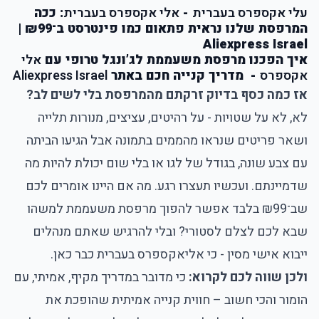
עלי אקספרס בעברית
-
אלי אקספרס בעברית
: ככה
המרפסת שלנו נראית פתאום כמו פינטרסט ב־₪99 |
Aliexpress Israel
איך הפכנו מרפסת משעממת לג’ונגל טרופי עם
אלי
אקספרס
- מדריך קנייה חכם באתר
Aliexpress Israel
אז כמה כסף בדיוק זרקתם מהמרפסת בלי לשים לב?
לא, לא על שטויות - על רהיטים, עציצים, מנורות תלייה
ושאר פריטים שנראו מהממים בתמונה אבל הגיעו הביתה
עם צבע שונה, בגודל של לגו או בלי שום יכולת להיות מה
שדמיינתם. ועכשיו תעצרו רגע. מה אם היינו אומרים לכם
שב־₪99 בלבד אפשר להפוך מרפסת משעממת למשהו
שבא לכם לצלם לסטורי? ובלי להרגיש שאתם מנהלים
ייבוא אישי מסין - כי אליאקספרס בעברית כבר כאן.
ולכן שווה לכם לקרוא:
כי מדובר במדריך מקיף, אמיתי, עם
הומור והכי חשוב – חווית קנייה אמיתית שהופכת את