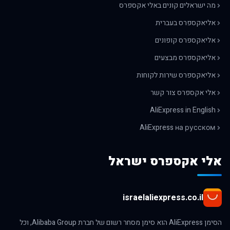
מה ישראלים קונים באלי אקספרס
אליאקספרס בעברית
אליאקספרס קופונים
אליאקספרס מבצעים
אליאקספרס שירות לקוחות
אלי אקספרס צור קשר
AliExpress in English
AliExpress на русском
אלי אקספרס ישראל
israelaliexpress.co.il
הסימן AliExpress הוא סימן מסחר רשום של חברת Alibaba Group, וכל