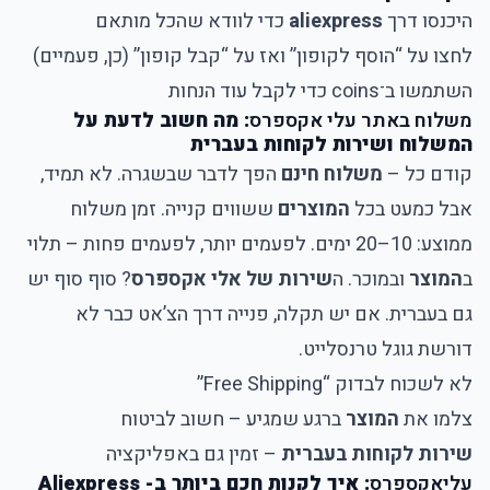
היכנסו דרך
aliexpress
כדי לוודא שהכל מותאם
לחצו על “הוסף לקופון” ואז על “קבל קופון” (כן, פעמיים)
השתמשו ב־coins כדי לקבל עוד הנחות
משלוח באתר עלי אקספרס
: מה חשוב לדעת על
המשלוח ושירות לקוחות בעברית
קודם כל –
משלוח חינם
הפך לדבר שבשגרה. לא תמיד,
אבל כמעט בכל
המוצרים
ששווים קנייה. זמן משלוח
ממוצע: 10–20 ימים. לפעמים יותר, לפעמים פחות – תלוי
ב
המוצר
ובמוכר. ה
שירות של אלי אקספרס
? סוף סוף יש
גם בעברית. אם יש תקלה, פנייה דרך הצ’אט כבר לא
דורשת גוגל טרנסלייט.
לא לשכוח לבדוק “Free Shipping”
צלמו את
המוצר
ברגע שמגיע – חשוב לביטוח
שירות לקוחות בעברית
– זמין גם באפליקציה
עליאקספרס
: איך לקנות חכם ביותר ב- Aliexpress