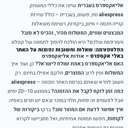
אליאקספרס בעברית
שינה את כללי המשחק
aliexpress
נוח, פשוט, בעברית – כולל שירות
קנייה חכמה = סינון, ביקורות, רשימת משאלות
המבצעים שווים, המשלוח מהיר, והכיס לא סובל
והמרפסת שלכם? היא הולכת להפוך לתמונה של קטלוג
הפלטפורמה: שאלות ותשובות נפוצות על האתר
באלי אקספרס –
אודות אליאקספרס
האם אליאקספרס באמת שולח לישראל?
כן, ועוד איך.
המשלוח
זמין לרוב
המוצרים
, חלקם אפילו בחינם. רק
חשוב לוודא שאתם בגרסת האתר הנכונה –
aliexpress
.
כמה זמן לוקח לקבל את ההזמנה?
בממוצע 10–20 ימים.
אבל לפעמים זה פחות, תלוי במוכר ובאם יש חגים באסיה.
איך אפשר לדעת אם המוצר טוב?
בדקו
ביקורות של
לקוחות
, חפשו תמונות אמיתיות, ואל תתביישו לקרוא
תגובות גם בשפות אחרות.