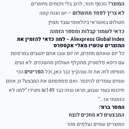
המוצר
? הכסף חוזר, לרוב בלי ויכוחים מיותרים.
לא צריך לפחד מתשלום
– יש הגנת קונה
תשלום באשראי בינלאומי עובד מצוין
כדאי לשמור קבלות ומספר הזמנה
Aliexpress Global Index
- למה כדאי להזמין את
המוצרים עכשיו מאלי אקספרס
כל יום שאתם מחכים, זה יום שבו אתם יושבים במרפסת
עם כיסא פלסטיק מתקלף ושולחן מהשכנים. לא נעים.
תוסיפו לזה את זה שהקיץ כבר כאן, וכל
הפריטים
הכי
שווים עומדים להיגמר. ואם פספסתם את המבצע? נו, אתם
תיכנסו בעוד שבוע, תראו שזה כבר ₪149 ותגידו "למה לא
הזמנתי אז..."
המסר ברור:
המבצעים לא מחכים לנצח
המוצרים שווים נעלמים מהר