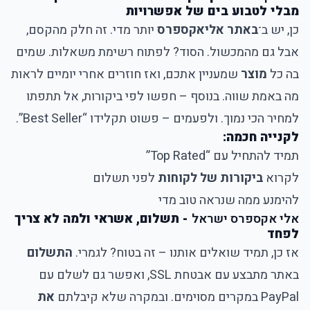
מבלי לטבוע בים של אפשרויות
כן, יש ב־
באתר אליאקספרס
יותר מדי. זה חלק מהקסם,
אבל גם מהמכשול. הסוד? לפתוח רשימת משאלות. שמים
בה כל
מוצר
שמעניין אתכם, ואז חוזרים אחרי יומיים לראות
מה באמת שווה. בנוסף – חפשו לפי ביקורות, אל תתפתו
למחיר הכי נמוך. ולפעמים – פשוט תקלידו “Best Seller”.
לקנייה חכמה:
תמיד להתחיל עם “Top Rated”
לקרוא
ביקורות של לקוחות
לפני תשלום
להימנע ממה שנראה טוב מדי
אלי אקספרס ישראל
- תשלום, אשראי ולמה לא צריך
לפחד
אז כן, תמיד שואלים אותנו – זה בטוח? לגמרי.
התשלום
באתר מתבצע עם אבטחת SSL, ואפשר גם לשלם עם
PayPal במקרים מסוימים. ובמקרה שלא קיבלתם
את