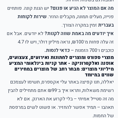
מה אם המוצר לא הגיע או פגום?
יש הגנת קונה. פותחים
פנייה, מעלים תמונה, מקבלים החזר.
שירות לקוחות
בעברית
זמין במקרה הצורך.
איך יודעים מה באמת שווה לקנות?
לא יודעים. אבל אם
זה עלה פחות מ־₪100, נראה מיליון דולר, ויש לו 4.7
כוכבים ו־700 הזמנות –
כדאי לנסות.
מוצרי ספורט ומוצרים לחתונות ואירועים, צעצועים,
אופנה ואלקטרוניקה - אתר קניות בינלאומי המציע
מיליוני מוצרים: מבחר רחב של מוצרים במחירים
שווים במיוחד
יאללה, תנו קפיצה
באתר עלי אקספרס
, תשימו לעצמכם
רשימת משאלות, ותראו איך ב־₪99 אתם מתחילים להבין
מה זה סטייל אמיתי – בלי לקרוע את הארנק. אם לא
תאהבו – תמיד אפשר להחזיר. או פשוט לשים במרפסת
של החמות.