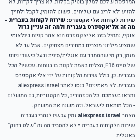
המרפסת שלכם למלון בוטיק בקלות. לא צריך לקדוח, לא
להזיע ולא לריב עם שליחים.
פשוט להזמין, לקבל ולחייך
.
שירות לקוחות אלי אקספרס
: שירות לקוחות בעברית -
מה זה אליאקספרס בעברית ולמה זה עניין גדול
אוקיי, נתחיל בזה: אליאקספרס הוא אתר קניות בינלאומי
שמציע מיליוני מוצרים במחירים מצחיקים. אבל עד לא
מזמן, רק מי שהסתדר עם אנגלית/סינית ובעל כישורי ניווט
של טייס F16, הצליח באמת לקנות בו בנוחות. עכשיו? הכל
בעברית. כן, כולל שירות הלקוחות על ידי אלי אקספרס
בעברית. לא מאמינים? כנסו לאתר aliexpress israel
ותראו בעצמכם. כל הכפתורים, כל הקטגוריות, גם התשלום
- הכל מותאם לישראל. וזה משנה את המשחק.
האתר
aliexpress israel
זמין עכשיו לגמרי בעברית
שירות הלקוחות בעברית = לא להסביר מה זה “שלט רחוק”
באנגלית