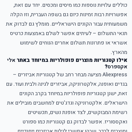
כוללים עלויות נוספות כמו מיסים ומכסים. יחד עם זאת,
אפשרויות רבות זמינות כיום גם בשפה העברית, וזו הקלה
משמעותית עבור הקונים הישראליים. מומלץ גם לבדוק את
תנאי התשלום – לעיתים אפשר לשלם באמצעות כרטיס
אשראי או פתרונות תשלום אחרים הנוחים לשימוש
מהארץ.
אילו קטגוריות מוצרים פופולריות במיוחד באתר
אלי
אקספרס
?
Aliexpress מציעה מבחר רחב של קטגוריות אביזרים –
בגדים ואופנה, אלקטרוניקה, אביזרים לגינה ולבית ועוד. עם
זאת, ישנן קטגוריות פופולריות במיוחד בקרב הקונים
הישראלים. אלקטרוניקה וגדג'טים למחשבים מובילים את
רשימת המבוקשים, לצד אופנת נשים, תכשיטים
ואקססוריז. אפשר לבדוק גם קטגוריות כמו ספורט
ומוצרים לרכב, שבהן אפשרי לגלות אביזרים ייחודיים