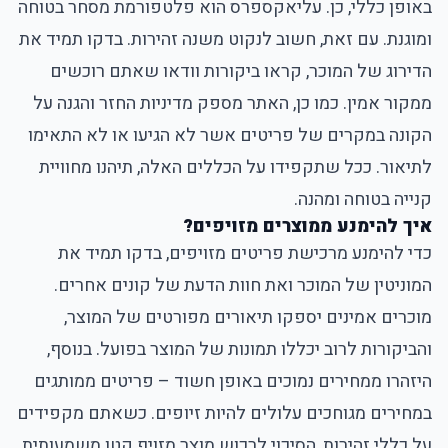
באופן כללי, כן. עליאקספרס הוא פלטפורמת מסחר בטוחה
ומוגנת. עם זאת, חשוב לנקוט משנה זהירות. בדקו תמיד את
הדירוג של המוכר, קראו ביקורות וודאו שאתם רוכשים
ממקור אמין. כמו כן, האתר מספק מדיניות החזר והגנה על
הקונה במקרים של פריטים אשר לא הגיעו או לא התאימו
לתיאור. ככל שתקפידו על הכללים האלה, תיהנו מחוויית
קנייה בטוחה ומהנה.
איך להימנע ממוצרים מזויפים?
כדי להימנע מרכישת פריטים מזויפים, בדקו תמיד את
המוניטין של המוכר ואת חוות הדעת של קונים אחרים.
מוכרים אמינים יספקו תיאורים מפורטים של המוצר,
והביקורות לרוב יכללו תמונות של המוצר בפועל. בנוסף,
היזהרו ממחירים נמוכים באופן חשוד – פריטים ממותגים
במחירים מגוחכים עלולים להיות זיופים. כשאתם מקפידים
על כללי זהירות, הסיכוי לרכוש מוצר מזויף קטן משמעותית.