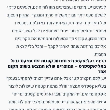
לעיתים יש מוכרים שמציעים משלוח חינם, ולעיתים כדאי
לשלם מעט יותר עבור משלוח מהיר ומבוקר. המגוון העצום
של הפריטים הזמינים, מאופנה ועד גאדג'טים, מבטיח
שתמיד תמצאו משהו ייחודי שמתאים לכל מצב. הזמינו
בזמן הנכון, עקבו אחר המשלוח והפתיעו את הקרובים
אליכם במתנות שהם יאהבו לקבל – והכל בלי לצאת
מהבית.
קניות בעליאקספרס
: מתנות קטנות עם אפקט גדול
באליאקספרס – המוצרים שלא תמצאו בשום מקום
אחר
יש לכם תקציב קטן אבל אתם עדיין רוצים להפתיע בענק?
בעליאקספרס תמצאו שלל מתנות קטנות שיכולות ליצור
אפקט מדהים. זה המקום שבו גאדג'טים קטנים, פריטי
עיצוב מעניינים או אביזרים שימושיים מצליחים להרשים
יותר ממה שנראה במבט ראשון. לדוגמה, מחזיק מפתחות