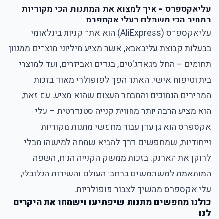
עליאקספרס
-
איך למצוא את המתנות הכי מקוריות
במחיר הכי משתלם בעלי אקספרס
עליאקספרס
(
AliExpress
) הוא אתר קניות בינלאומי
בבעלות קבוצת עליבאבא, אשר מציע מיליוני מוצרים ממגוון
תחומים – החל מגאדג'טים, בגדים ואביזרים, ועד למוצרי
בית וטיפוח אישי. האתר הפך לפופולרי מאוד בזכות
המחירים הנמוכים והמבחר העצום שהוא מציע. עם זאת,
הוא מציע הרבה יותר מחווית קנייה סטנדרטית – עלי
אקספרס הוא גן עדן עבור מחפשי מתנות מקוריות
וייחודיות, שמחפשים דרך להביא שמחה למישהו מבלי
לרוקן את הארנק. בזכות ממשק הקנייה הנוח, השפה
המותאמת למשתמשים ברחבי העולם והשירות הגלובלי,
עלי אקספרס ממשיך לצבור פופולריות.
כולנו מחפשים מתנות שיפתיעו וישמחו את היקרים
לנו