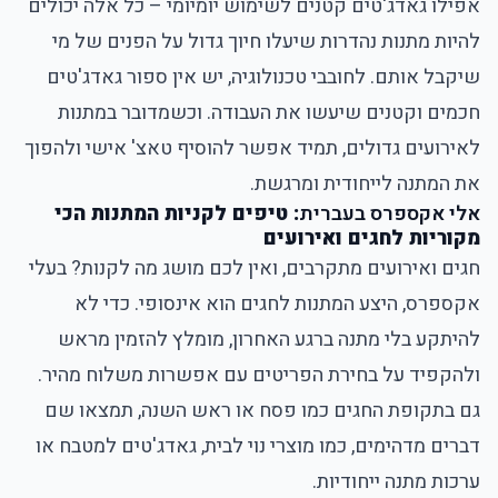
אפילו גאדג'טים קטנים לשימוש יומיומי – כל אלה יכולים
להיות מתנות נהדרות שיעלו חיוך גדול על הפנים של מי
שיקבל אותם. לחובבי טכנולוגיה, יש אין ספור גאדג'טים
חכמים וקטנים שיעשו את העבודה. וכשמדובר במתנות
לאירועים גדולים, תמיד אפשר להוסיף טאצ' אישי ולהפוך
את המתנה לייחודית ומרגשת.
אלי אקספרס בעברית
: טיפים לקניות המתנות הכי
מקוריות לחגים ואירועים
חגים ואירועים מתקרבים, ואין לכם מושג מה לקנות? בעלי
אקספרס, היצע המתנות לחגים הוא אינסופי. כדי לא
להיתקע בלי מתנה ברגע האחרון, מומלץ להזמין מראש
ולהקפיד על בחירת הפריטים עם אפשרות משלוח מהיר.
גם בתקופת החגים כמו פסח או ראש השנה, תמצאו שם
דברים מדהימים, כמו מוצרי נוי לבית, גאדג'טים למטבח או
ערכות מתנה ייחודיות.