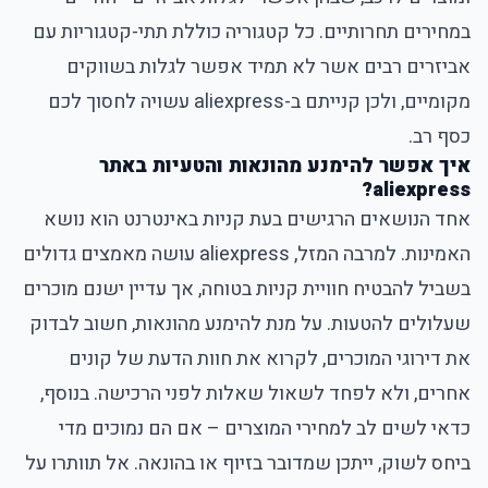
במחירים תחרותיים. כל קטגוריה כוללת תתי-קטגוריות עם
אביזרים רבים אשר לא תמיד אפשר לגלות בשווקים
מקומיים, ולכן קנייתם ב-aliexpress עשויה לחסוך לכם
כסף רב.
איך אפשר להימנע מהונאות והטעיות באתר
aliexpress?
אחד הנושאים הרגישים בעת קניות באינטרנט הוא נושא
האמינות. למרבה המזל, aliexpress עושה מאמצים גדולים
בשביל להבטיח חוויית קניות בטוחה, אך עדיין ישנם מוכרים
שעלולים להטעות. על מנת להימנע מהונאות, חשוב לבדוק
את דירוגי המוכרים, לקרוא את חוות הדעת של קונים
אחרים, ולא לפחד לשאול שאלות לפני הרכישה. בנוסף,
כדאי לשים לב למחירי המוצרים – אם הם נמוכים מדי
ביחס לשוק, ייתכן שמדובר בזיוף או בהונאה. אל תוותרו על