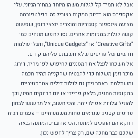
אבל לא תמיד קל לגלות משהו מיוחד במחיר הגיוני. עלי
אקספרס הוא בדיוק המקום בשביל זה. הפלטפורמה
מציעה אינספור קטגוריות ומוצרים יוצאי דופן, שפשוט
קשה לגלות במקומות אחרים. נסו לחפש מונחים כמו
"Creative Gifts" או "Unique Gadgets", ותגלו עולמות
חדשים של פריטים שלא חשבתם עליהם קודם.
אל תשכחו לנצל את המסננים לחיפוש לפי מחיר, דירוג
מוכר וזמן משלוח כדי להבטיח שהקנייה תהיה חכמה
ומשתלמת. באתר ניתן גם לגלות דילים אטרקטיביים
בתקופות החגים, בלאק פריידי או יום הרווקים הסיני, וכך
להוזיל עלויות אפילו יותר. והכי חשוב, אל תחששו לבחון
פריטים קטנים שנראים פחות משמעותיים – פעמים רבות
דווקא הם הופכים למתנות הכי אהובות. המתנה הבאה
שלכם כבר מחכה שם, רק צריך לחפש נכון.