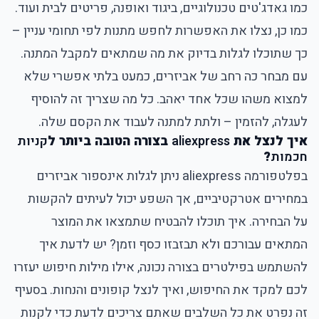
כמו גאדג'טים טכנולוגיים, ביגוד ואופנה, פריטים לבית ועוד.
כמו כן, נצלו את האפשרות לחפש מתנות לפי תחומי עניין –
כך שתוכלו לגלות בדיוק את מה שמתאים למקבל המתנה.
עם מבחר כה רחב של אביזרים, כמעט בלתי אפשרי שלא
למצוא משהו שכל אחד יאהב. כל מה שצריך זה להוסיף
לעגלה, להזמין – ולתת למתנה לעבוד את הקסם שלה.
איך לנצל את
aliexpress
בצורה הטובה ביותר ל
קניות
חכמות
?
בפלטפורמה aliexpress ניתן לגלות אינספור אביזרים
במחירים אטרקטיביים, אך השפע יכול לעיתים להקשות
על הבחירה. איך תוכלו להבטיח שתמצאו את המוצר
המתאים עבורכם ולא תבזבזו כסף וזמן? יש לדעת איך
להשתמש בפילטרים בצורה נכונה, אילו מילות חיפוש יעזרו
לכם למקד את החיפוש, ואיך לנצל קופונים והנחות. בסעיף
זה נפרט את כל השלבים שאתם צריכים לדעת כדי לקנות