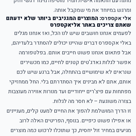
מתנה עם התאמה אישית תמיד מוסיפה מימד רגשי חזק
ומרגש במיוחד את מי שמקבל אותה.
אלי אקספרס
: המוצרים המגניבים ביותר שלא ידעתם
שאתם צריכים באתר אליאקספרס
לפעמים אנחנו חושבים שיש לנו הכל, ואז אנחנו מגלים
באלי אקספרס דברים שהיינו יכולים להסתדר בלעדיהם,
אבל פתאום אנחנו פשוט חייבים אותם. בפלטפורמה
אפשר לגלות גאדג'טים קטנים לחיים, כמו מכשירים
שנראים לא שימושיים בהתחלה, אבל ברגע שיש לכם
אותם, אתם לא מבינים איך הסתדרתם בלי. החל ממחזיקי
מפתחות עם פיצ'רים ייחודיים ועד מנורות אווירה מעוצבות
בצורה משוגעת – לא חסר מה לגלות.
זו הדרך המושלמת להפוך את החיים למעט קלים, מעניינים
או אפילו פשוט כיפיים. בנוסף, הפריטים האלה לרוב
מגיעים במחיר זול יחסית, כך שתוכלו לרכוש כמה מוצרים