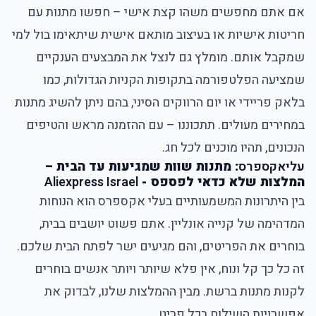
אם אתם מחפשים משהו קצת אישי – חפשו מתנות עם
חריטות אישיות או בעיצוב מותאם אישית שיתאימו בול למי
שמקבל אותם. מומלץ גם לנצל את המבצעים הענקיים
שמציעה הפלטפורמה בתקופות הקניות הגדולות, כמו
בלאק פריידי או יום הרווקים הסיני, בהם ניתן להשיג מתנות
במחירים מעולים. תתכוננו – עם ההזמנה מראש והטיפים
הנכונים, תהיו מוכנים לכל חג.
עליאקספרס
: מתנות שוות שמגיעות עד הבית –
המלצות שלא כדאי לפספס -
Aliexpress Israel
בין היתרונות המשמעותיים בעלי אקספרס הוא הנוחות
המדהימה של קנייה אונליין. אתם פשוט יושבים בבית,
בוחרים את הפריטים, והם מגיעים ישר לפתח הבית שלכם.
זה כל כך קל ונוח, אין פלא שיותר ויותר אנשים בוחרים
לקנות מתנות ברשת. מבין ההמלצות שלנו, לבדוק את
אפשרויות השילוח בכל פריט.