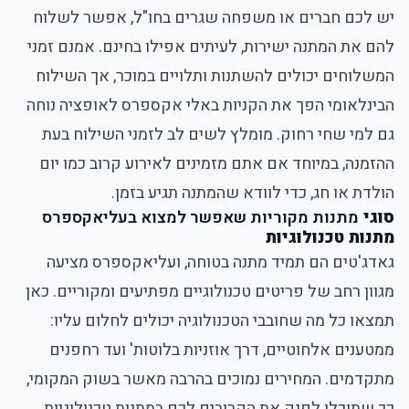
יש לכם חברים או משפחה שגרים בחו"ל, אפשר לשלוח
להם את המתנה ישירות, לעיתים אפילו בחינם. אמנם זמני
המשלוחים יכולים להשתנות ותלויים במוכר, אך השילוח
הבינלאומי הפך את הקניות באלי אקספרס לאופציה נוחה
גם למי שחי רחוק. מומלץ לשים לב לזמני השילוח בעת
ההזמנה, במיוחד אם אתם מזמינים לאירוע קרוב כמו יום
הולדת או חג, כדי לוודא שהמתנה תגיע בזמן.
סוגי
מתנות מקוריות שאפשר למצוא בעליאקספרס
מתנות טכנולוגיות
גאדג'טים הם תמיד מתנה בטוחה, ועליאקספרס מציעה
מגוון רחב של פריטים טכנולוגיים מפתיעים ומקוריים. כאן
תמצאו כל מה שחובבי הטכנולוגיה יכולים לחלום עליו:
ממטענים אלחוטיים, דרך אוזניות בלוטות' ועד רחפנים
מתקדמים. המחירים נמוכים בהרבה מאשר בשוק המקומי,
כך שתוכלו לפנק את הקרובים לכם במתנות טכנולוגיות