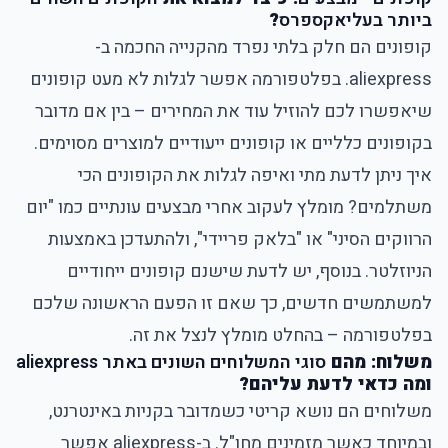
ביותר בעליאקספרס
?
קופונים הם חלק בלתי נפרד מהקנייה החכמה ב-
aliexpress. בפלטפורמה אפשר לגלות לא מעט קופונים
שיאפשרו לכם להוזיל עוד את המחירים – בין אם מדובר
בקופונים כלליים או קופונים ייעודיים למוצרים מסוימים.
איך ניתן לדעת מתי ואיפה לגלות את הקופונים הכי
משתלמים? מומלץ לעקוב אחרי מבצעים עונתיים כמו "יום
הרווקים הסיני" או "בלאק פריידי", ולהתעדכן באמצעות
הניוזלטר. בנוסף, יש לדעת שישנם קופונים ייחודיים
למשתמשים חדשים, כך שאם זו הפעם הראשונה שלכם
בפלטפורמה – בהחלט מומלץ לנצל את זה.
משלוח: מהם
סוגי המשלוחים השונים באתר aliexpress
ומה כדאי לדעת עליהם?
משלוחים הם נושא קריטי כשמדובר בקניות באינטרנט,
ובמיוחד כאשר מזמינים מחו"ל. ב-aliexpress אפשר