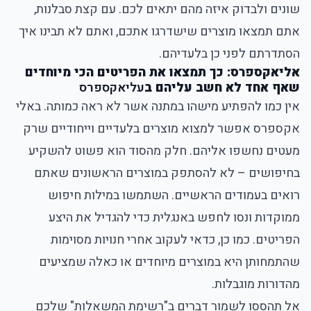
שונים ולבדוק איזה מהם יתאים לכם. עם קצת סבלנות,
אתם תמצאו מוצרים שישדרגו אתכם, ואתם לא תבינו איך
הסתדרתם לפני כן בלעדיהם.
אליאקספרס: כך תמצאו את הפריטים הכי מיוחדים
שאף אחד לא חשב עליהם ב
עליאקספרס
אין כמו להפתיע מישהו במתנה אשר לא ראה כמותה. באלי
אקספרס אפשר למצוא מוצרים בלעדיים וייחודיים שרק
מעטים נחשפו אליהם. חלק מהסוד הוא פשוט להשקיע
בחיפושים – לא להסתפק במוצרים הראשונים שאתם
רואים בעמודים הראשיים. השתמשו במילות חיפוש
ממוקדות ונסו לחפש באנגלית כדי להגדיל את היצע
הפריטים. כמו כן, כדאי לעקוב אחרי חנויות מסוימות
שהתמחותן היא במוצרים מיוחדים או כאלה שמציעים
מהדורות מוגבלות.
אל תהססו לשמור דברים ב"רשימת המשאלות" שלכם