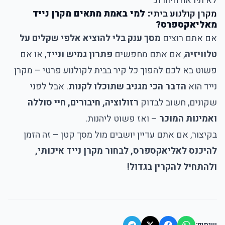
לא תיראה חיוורת.
מקרן קולנוע ביתי
: למי באמת מתאים מקרן נייד
מאליאקספרס?
אם אתם רוצים
מסך ענק בלי להוציא אלפי שקלים על
טלוויזיה
, אם אתם מחפשים
פתרון גמיש ונייד
, או אם
פשוט בא לכם להפוך כל קיר בבית לקולנוע פרטי – מקרן
נייד הוא
הדבר הכי מגניב שתוכלו לקנות
. אבל לפני
שקונים, חשוב לבדוק
רזולוציה, חיבורים, חיי סוללה
ואמינות המוכר
– ואז פשוט ליהנות.
בקיצור, אם אתם עדיין יושבים מול מסך קטן – זה הזמן
להיכנס לאליאקספרס, לבחור מקרן נייד איכותי,
ולהתחיל להקרין בגדול!
שיתוף: