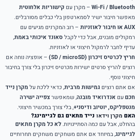
Wi-Fi / Bluetooth
– מקרן עם
קישוריות אלחוטית
מאפשר חיבור ישיר לסמארטפון בלי כבלים מסורבלים.
AUX או חיבור לאוזניות
– רוב המקרנים מגיעים עם
רמקולים מובנים, אבל כדי לקבל
סאונד איכותי באמת
,
עדיף לחבר לרמקול חיצוני או לאוזניות.
חריץ לכרטיס זיכרון (SD / microSD)
– אופציה נוחה אם
רוצים להריץ סרטים ישירות מכרטיס זיכרון בלי צורך בחיבור
חיצוני נוסף.
אם אתם רוצים
גמישות מרבית
, כדאי ללכת על
מקרן נייד
חכם
עם
אנדרואיד מובנה
, שמאפשר
צפייה ישירה
מנטפליקס, יוטיוב ודיסני+
, בלי צורך במכשיר חיצוני.
האם
מקרן וידאו
נייד מתאים גם לגיימינג?
בהחלט, אבל עם כמה הסתייגויות.
לא כל מקרן מתאים
לגיימינג
, במיוחד אם אתם משחקים משחקים תחרותיים