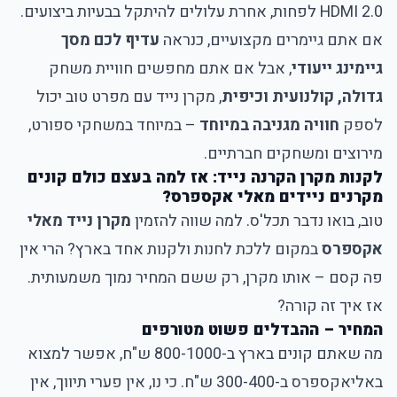
HDMI 2.0 לפחות, אחרת עלולים להיתקל בבעיות ביצועים.
אם אתם גיימרים מקצועיים, כנראה
עדיף לכם מסך
גיימינג ייעודי
, אבל אם אתם מחפשים חוויית משחק
גדולה, קולנועית וכיפית
, מקרן נייד עם מפרט טוב יכול
לספק
חוויה מגניבה במיוחד
– במיוחד במשחקי ספורט,
מירוצים ומשחקים חברתיים.
לקנות מקרן הקרנה נייד: אז למה בעצם כולם קונים
מקרנים ניידים מאלי אקספרס?
טוב, בואו נדבר תכל'ס. למה שווה להזמין
מקרן נייד מאלי
אקספרס
במקום ללכת לחנות ולקנות אחד בארץ? הרי אין
פה קסם – אותו מקרן, רק ששם המחיר נמוך משמעותית.
אז איך זה קורה?
המחיר – ההבדלים פשוט מטורפים
מה שאתם קונים בארץ ב-800-1000 ש"ח, אפשר למצוא
באליאקספרס ב-300-400 ש"ח. כי נו, אין פערי תיווך, אין