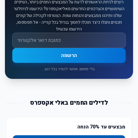
רוצים להיות הראשונים לדעת על המבצעים החמים ביותר, הטיפים
השימושיים והעדכונים החדשים מאליאקספרס? הירשמו לניוזלטר
שלנו ותיהנו ממבצעים והנחות שוות. הצטרפו לקהילה של קונים
חכמים ותגלו כיצד תוכלו לחסוך בגדול בכל קנייה - אל תפספסו,
הירשמו עכשיו!
אימייל
הרשמה
בלי ספאם. אפשר להסיר בכל רגע.
לדילים החמים באלי אקספרס
מבצעים עד 70% הנחה