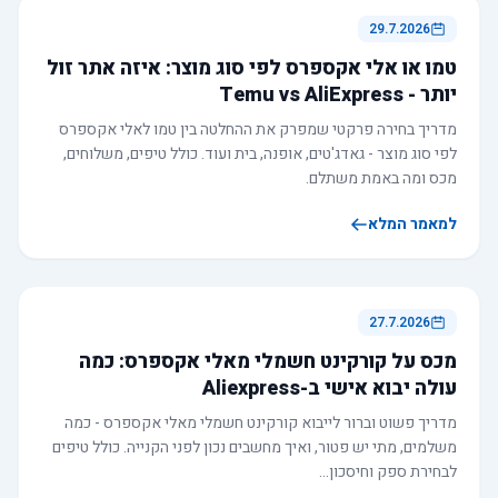
29.7.2026
טמו או אלי אקספרס לפי סוג מוצר: איזה אתר זול
יותר - Temu vs AliExpress
מדריך בחירה פרקטי שמפרק את ההחלטה בין טמו לאלי אקספרס
לפי סוג מוצר - גאדג'טים, אופנה, בית ועוד. כולל טיפים, משלוחים,
מכס ומה באמת משתלם.
למאמר המלא
27.7.2026
מכס על קורקינט חשמלי מאלי אקספרס: כמה
עולה יבוא אישי ב-Aliexpress
מדריך פשוט וברור לייבוא קורקינט חשמלי מאלי אקספרס - כמה
משלמים, מתי יש פטור, ואיך מחשבים נכון לפני הקנייה. כולל טיפים
לבחירת ספק וחיסכון…