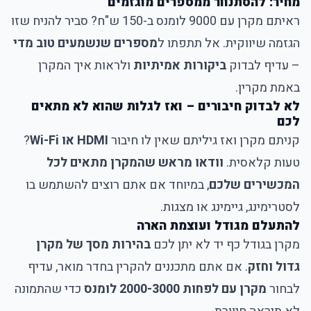
מחיר: להסתנוור ממספרים מוגזמים
ראיתם מקרן עם 9000 לומנס ב-150 ש"ח? סביר להניח שזו
הגזמה שיווקית. אל תתפתו ל
מספרים שנשמעים טוב מדי
– עדיף לבדוק
ביקורות אמיתיות
ולראות איך המקרן
באמת מקרין.
לא לבדוק חיבורים – ואז לגלות שהוא לא מתאים
לכם
קניתם מקרן ואז גיליתם שאין לו חיבור
HDMI או Wi-Fi
?
טעות קלאסית.
וודאו מראש שהמקרן מתאים לכל
המכשירים שלכם
, במיוחד אם אתם רוצים להשתמש בו
לסטרימינג, גיימינג או מצגות.
להתעלם מגודל ועוצמת הארה
מקרן בגודל כף יד לא יתן לכם
בהירות מסך של מקרן
גדול וחזק
. אם אתם מתכננים להקרין בחדר מואר, עדיף
לבחור
מקרן עם לפחות 2000-3000 לומנס
כדי שהתמונה