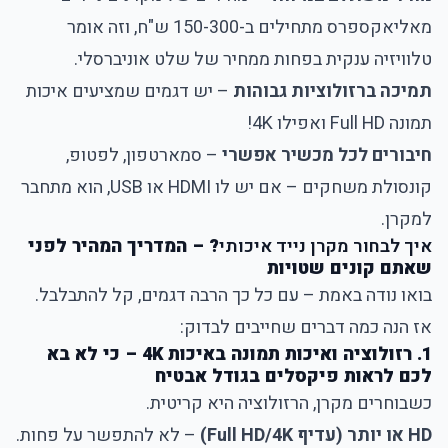
מאליאקספרס מתחילים ב-150-300 ש"ח, וזה אומר
טלוויזיה ענקית בפחות ממחיר של שלט אוניברסלי.
תמיכה ברזולוציות גבוהות
– יש דגמים שמציעים איכות
תמונה Full HD ואפילו 4K!
חיבורים לכל מכשיר אפשרי
– סמארטפון, לפטופ,
קונסולת משחקים – אם יש לו HDMI או USB, הוא מתחבר
למקרן.
איך לבחור מקרן נייד איכותי
? – המדריך המהיר לפני
שאתם קונים שטויות
בואו נודה באמת – עם כל כך הרבה דגמים, קל להתבלבל.
אז הנה כמה דברים שחייבים לבדוק:
1. רזולוציה ואיכות תמונה באיכות 4K – כי לא בא
לכם לראות פיקסלים בגודל אבטיח
כשבוחרים מקרן, הרזולוציה היא קריטית.
HD או יותר (עדיף Full HD/4K)
– לא להתפשר על פחות.