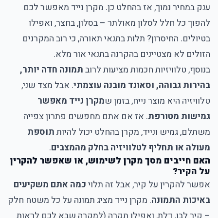
ענק במחיר נמוך, אז בהחלט כן. מקרן נייד מאפשר לכם
להפוך כל חלל לסלון מאולתר – בסלון, בחצר, ואפילו
בטיולים. החיסרון? תלות בתנאי תאורה, כי רוב המקרנים
הזולים לא מצטיינים בהקרנה בתנאי אור מלא.
בנוסף, טלוויזיות חכמות מציעות לרוב
תמונה חדה יותר,
בהירות גבוהה, וסאונד מובנה עוצמתי
. אבל מצד שני,
טלוויזיה היא מוצר נייח, בזמן ש
מקרן נייד מאפשר
גמישות מטורפת
. אז אם אתם מחפשים פתרון צפייה
משתלם, גמיש ונייד, מקרן בהחלט יכול להיות
תוספת
מעולה או תחליף לטלוויזיה בחלק מהמצבים
.
האם חייבים מסך מקרן לשימוש, או שאפשר להקרין
על הקיר?
אפשר להקרין על קיר, אבל זה תלוי
כמה אתם משקיעים
באיכות התמונה
. מקרן נייד מציג תמונה על כל משטח חלק
– קיר לבן, דלת, ואפילו תקרה (למקרה שבא לכם לראות