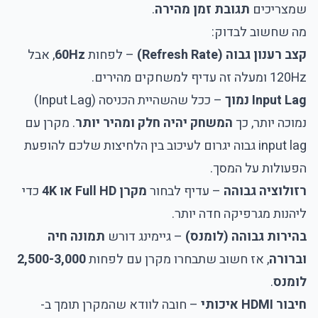
שמצריכים
תגובת זמן מהירה
.
מה שחשוב לבדוק:
קצב רענון גבוה (Refresh Rate)
– לפחות
60Hz
, אבל
120Hz ומעלה זה עדיף למשחקים מהירים.
Input Lag נמוך
– ככל שהשהיית הכניסה (Input Lag)
נמוכה יותר, כך
המשחק יהיה חלק ומהיר יותר
. מקרן עם
input lag גבוה יגרום לעיכוב בין הלחיצות שלכם להופעת
הפעולות על המסך.
רזולוציה גבוהה
– עדיף לבחור
מקרן Full HD או 4K
כדי
ליהנות מגרפיקה חדה יותר.
בהירות גבוהה (לומנס)
– גיימינג דורש
תמונה חיה
וברורה
, אז חשוב שתבחרו מקרן עם לפחות
2,500-3,000
לומנס
.
חיבור HDMI איכותי
– חובה לוודא שהמקרן תומך ב-