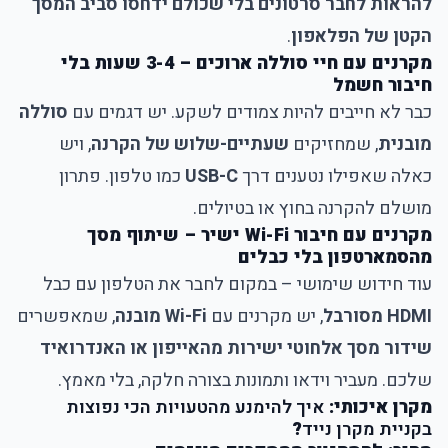
להראות לחבר סרטונים בלי שכולם ידחסו סביב המסך
הקטן של הפלאפון
.
מקרנים עם חיי סוללה ארוכים – 3-4 שעות בלי
חיבור חשמל
כבר לא חייבים להיות צמודים לשקע. יש דגמים עם
סוללה
מובנית
, שמחזיקים
שעתיים-שלוש של הקרנה
, ויש
כאלה שאפילו נטענים דרך
USB-C
כמו טלפון. פתרון
מושלם להקרנה בחוץ או בטיולים.
מקרנים עם חיבור Wi-Fi ישיר – שיתוף מסך
מהסמארטפון בלי כבלים
עוד חידוש שימושי – במקום לחבר את הטלפון עם כבל
HDMI מסורבל
, יש מקרנים עם
Wi-Fi מובנה
, שמאפשרים
שידור מסך אלחוטי ישירות מהאייפון או האנדרואיד
שלכם. מעביר וידאו ותמונות בצורה חלקה, בלי מאמץ.
מקרן איכותי:
איך להימנע מהטעויות הכי נפוצות
בקניית מקרן נייד
?