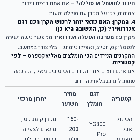
חיבור לחשמל או סוללה?
– אם אתם רוצים ניידות
אמיתית, לכו על מקרן עם סוללה נטענת.
4. המקרן: האם כדאי יותר לרכוש מקרן חכם דגם
אנדרואיד? (כן, התשובה היא כן)
מקרן עם
מערכת הפעלה אנדרואיד
מאפשר גישה ישירה
לנטפליקס, יוטיוב, ואפילו גיימינג – בלי צורך במחשב.
המקרנים הניידים הכי מומלצים מאליאקספרס
– לפי
קטגוריות
אם אתם רוצים את המקרנים הכי טובים מאלי, הנה כמה
שמובילים בטבלאות הדירוג:
דגם
מחיר
קטגוריה
יתרון מרכזי
מומלץ
משוער
הכי זול
150-
מקרן קומפקטי,
YG300
אבל
200
מתאים לצפייה
Pro
מפתיע
ש"ח
בחושך מוחלט.