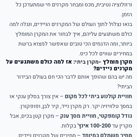
ורזולוציה נטיבית, מכס ומבחר מקרנים חי שמתעדכן כל
הזמן.
בואו נצלול לתוך העולם של המקרנים הניידים, ונגלה למה
כולם משתגעים עליהם, איך לבחור את המקרן המומלץ
ביותר, ומה הדגמים הכי טובים שאפשר למצוא ברשת
במחירים שווים לכל כיס.
מקרן מומלץ -
מקרן ביתי
: אז למה כולם משתגעים על
מקרנים ניידים?
מה יש בהם שהופך אותם לדבר הכי חם בעולם הבידור
הביתי?
חוויית קולנוע ביתי לכל מקום
– אין צורך בסלון ענקי או
במסך טלוויזיה יקר. רק מקרן נייד, קיר לבן, ופופקורן.
גודל קומפקטי, חוויית מסך ענק
– מקרן קטן בכיס, אבל
מקרין עד
100-200 אינץ'
בקלות.
מחיר משתלם במיוחד
– מחירים של מקרנים ניידים