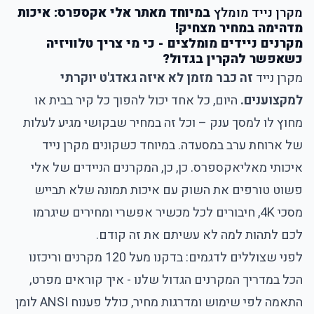
מקרן נייד מומלץ
במיוחד מאתר אלי אקספרס: איכות
מדהימה במחיר מצחיק!
מקרנים ניידים מומלצים - כי מי צריך טלוויזיה
כשאפשר להקרין בגדול?
מקרן נייד
זה כבר מזמן לא איזה גאדג'ט יוקרתי
למקצוענים.
היום, כל אחד יכול להפוך כל קיר בבית או
מחוץ לו למסך ענק – וכל זה במחיר שבקושי מגיע לעלות
של ארוחת ערב במסעדה. במיוחד כשקונים מקרן נייד
איכותי מאליאקספרס. כן, כן, המקרנים הניידים של אלי
פשוט טורפים את השוק עם איכות תמונה שלא תבייש
מסכי 4K, חיבורים לכל מכשיר אפשרי ומחירים שיגרמו
לכם לתהות למה לא עשיתם את זה קודם.
לפני שצוללים לדגמים: בדקנו מעל 120 מקרנים וריכזנו
הכל ב
מדריך המקרנים הגדול שלנו - איך קוראים מפרט,
התאמה לפי שימוש ומדרגות מחיר
, כולל פענוח ANSI לומן