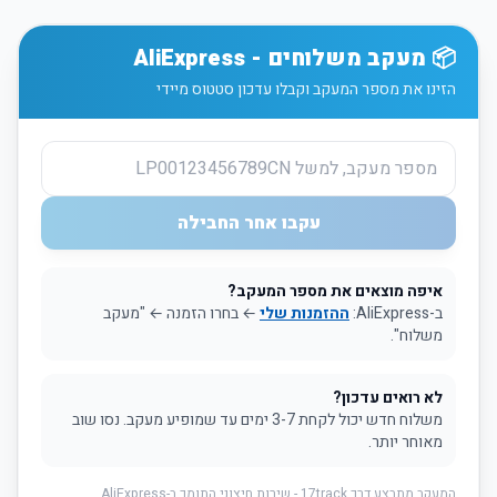
📦 מעקב משלוחים - AliExpress
הזינו את מספר המעקב וקבלו עדכון סטטוס מיידי
עקבו אחר החבילה
איפה מוצאים את מספר המעקב?
ב-AliExpress:
ההזמנות שלי
← בחרו הזמנה ← "מעקב
משלוח".
לא רואים עדכון?
משלוח חדש יכול לקחת 3-7 ימים עד שמופיע מעקב. נסו שוב
מאוחר יותר.
המעקב מתבצע דרך 17track - שירות חיצוני התומך ב-AliExpress