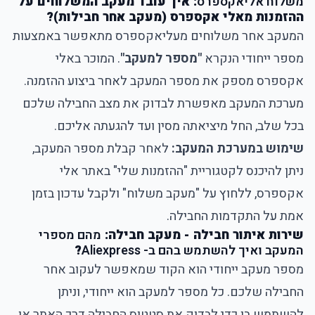
משלוח אליאקספרס
: איך עובד מעקב המשלוחים על
ההזמנות מאלי אקספרס (מעקב אחר חבילות)?
המעקב אחר משלוחים מעליאקספרס מתאפשר באמצעות
מספר ייחודי הנקרא
"מספר למעקב"
. המוכר באלי
אקספרס מספק את מספר המעקב לאחר ביצוע ההזמנה.
מערכת המעקב מאפשרת לבדוק את מצב החבילה שלכם
בכל שלב, החל מיציאתה מסין ועד להגעתה אליכם.
שימוש במערכת המעקב:
לאחר קבלת מספר המעקב,
ניתן להיכנס לקטגוריית "ההזמנות שלי" באתר אלי
אקספרס, ללחוץ על "מעקב משלוח" ולקבל עדכון בזמן
אמת על התקדמות החבילה.
שירות איתור חבילה - מעקב חבילה:
מהם מספרי
המעקב ואיך להשתמש בהם ב- Aliexpress
?
מספר מעקב ייחודי הוא הקוד שמאפשר לעקוב אחר
החבילה שלכם. כל מספר למעקב הוא ייחודי, וניתן
להשתמש בו כדי לבדוק את סטטוס החבילה דרך האתר או