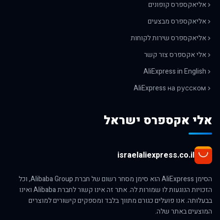
אליאקספרס קופונים
אליאקספרס מבצעים
אליאקספרס שירות לקוחות
אלי אקספרס צור קשר
AliExpress in English
AliExpress на русском
אלי אקספרס ישראל
israelaliexpress.co.il
הסימן AliExpress הוא סימן מסחר רשום של חברת Alibaba Group, וכל
הזכויות הנוגעות לו שמורות לה. אתר זה אינו קשור לחברת Alibaba ואינו
בבעלותה. אנו פועלים כגורם מתווך בלבד ומספקים קישורים למוצרים
המוצעים באתר שלה.