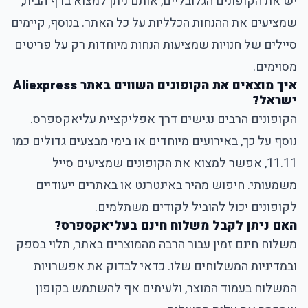
יש את הקופונים הגלובליים, אותם ניתן למצוא בדף הבית,
שמציעים את ההנחות הכלליות על כל האתר. בנוסף, קיימים
סיילים של חנויות שמציעות הנחות מיוחדות רק על פריטים
מסוימים.
איך מוצאים את הקופונים השווים באתר Aliexpress
ישראל?
הקופונים הרבים נגישים דרך אפליקציית עליאקספרס.
נוסף על כך, באירועים מיוחדים או בימי מבצעים גדולים כמו
11.11, אפשר למצוא את הקופונים שמציעים סייל
משמעותי. חיפוש מהיר באינטרנט או באתרים ייעודיים
לקופונים יכול להוביל לקודים משתלמים.
האם ניתן לקבל משלוח חינם בעליאקספרס?
משלוח חינם זמין עבור הרבה מהמוצרים באתר, תלוי בספק
ובמדיניות המשלוחים שלו. כדאי לבדוק את אפשרויות
המשלוח בעמוד המוצר, ולעיתים אף להשתמש בקופון