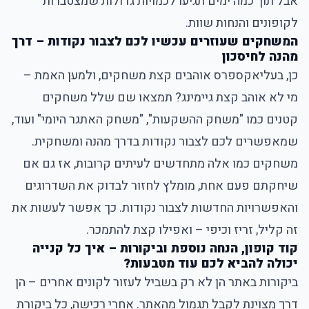
אבל תוך כמה ימים תגיעו לכמויות גדולות שמצטברות
לקופונים והנחות שוות.
המשחקים שעוזרים עכשיו לכם לצבור נקודות – דרך
מהנה לחיסכון
כן, בעליאקספרס אוהבים קצת משחקים, ולמען האמת –
מי לא אוהב קצת גיימינג? תמצאו שם שלל משחקים
קטנים כמו "משחק ההשקעות", "משחק האתגר היומי" ועוד,
שמאפשרים לכם לצבור נקודות בדרך מהנה ומשחקית.
משחקים כמו אלה מתחדשים לעיתים קרובות, אז גם אם
שיחקתם פעם אחת, מומלץ לחזור לבדוק את השדרוגים
והאפשרויות החדשות לצבור נקודות. כך אפשר לעשות את
זה קליל, זריז וכיפי – ואפילו קצת להתמכר.
קוד קופון, הנחה נוספת וביקורות – איך כל קנייה
יכולה להביא לכם עוד מטבעות?
ביקורות באתר הן לא רק בשביל לעזור לקונים אחרים – הן
דרך מצוינת לקבל תגמול מהאתר. אחרי רכישה, כל ביקורת