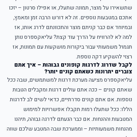
שתשאירו על מוצר, תמונה שתעלו, או אפילו סרטון – יזכו
אתכם במטבעות נוספים. זה לא דורש הרבה זמן ומאמץ,
ובמיוחד אם כבר קניתם מוצר והתכוונתם לדרג אותו, אז
למה לא להרוויח על הדרך עוד קצת? עליאקספרס נותן
תגמול משמעותי עבור ביקורות מושקעות עם תמונות, אז
רצוי להשקיע דקה נוספת.
לקבל שדרוג לדרגות קופונים גבוהות – איך אתם
צוברים יתרונות כשאתם קונים יותר?
עליאקספרס מציעה מערכת דרגות למשתמשים, שבה ככל
שאתם קונים – ככה אתם עולים דרגות ומקבלים הטבות
נוספות. אם אתם קונים סדרתיים, כדאי לשים לב לדרגות
הללו: ככל שתעלו רמות תקבלו אפשרויות למימוש
המטבעות וההנחות. אם כבר הגעתם לדרגה גבוהה, תיהנו
מהנחות משמעותיות – וממערכת שבה המטבע שלכם שווה