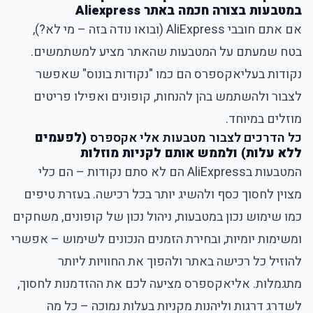
במטבעות בצורה חכמה באתר Aliexpress
אם אתם חובבי AliExpress (ובואו נודה בזה – מי לא?),
בטח שמעתם על המטבעות שהאתר מציע למשתמשים.
נקודות בעליאקספרס הם כמו "נקודות בונוס" שאפשר
לצבור ולהשתמש בהן להנחות, קופונים ואפילו פריטים
מוזלים במיוחד.
כל הדרכים לצבור מטבעות אלי אקספרס
(לפעמים
ללא עלות) ולממש אותם לקניות מוזלות
המטבעות בAliExpress
הם לא סתם נקודות – הם כלי
מצוין לחסוך כסף ולהשיג יותר בכל רכישה. בעזרת טיפים
כמו שימוש נכון במטבעות, ניהול נכון של קופונים, משחקים
ומשימות יומיות, ובחירת הזמנים הנכונים לשימוש – אפשרי
להוזיל כל רכישה באתר ולהפוך את החוויות ליותר
מתגמלות. אליאקספרס מציעה לכם את ההזדמנות לחסוך,
לשדרג דרגות וליהנות מקניות בעלות נמוכה – כל מה