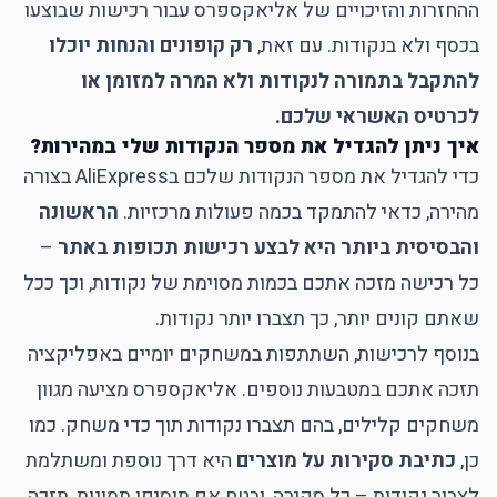
ההחזרות והזיכויים של אליאקספרס עבור רכישות שבוצעו
בכסף ולא בנקודות. עם זאת,
רק קופונים והנחות יוכלו
להתקבל בתמורה לנקודות ולא המרה למזומן או
לכרטיס האשראי שלכם.
איך ניתן להגדיל את מספר הנקודות שלי במהירות?
כדי להגדיל את מספר הנקודות שלכם בAliExpress בצורה
מהירה, כדאי להתמקד בכמה פעולות מרכזיות.
הראשונה
והבסיסית ביותר היא לבצע רכישות תכופות באתר
–
כל רכישה מזכה אתכם בכמות מסוימת של נקודות, וכך ככל
שאתם קונים יותר, כך תצברו יותר נקודות.
בנוסף לרכישות, השתתפות במשחקים יומיים באפליקציה
תזכה אתכם במטבעות נוספים. אליאקספרס מציעה מגוון
משחקים קלילים, בהם תצברו נקודות תוך כדי משחק. כמו
כן,
כתיבת סקירות על מוצרים
היא דרך נוספת ומשתלמת
לצבור נקודות – כל סקירה, ובטח אם תוסיפו תמונות, תזכה