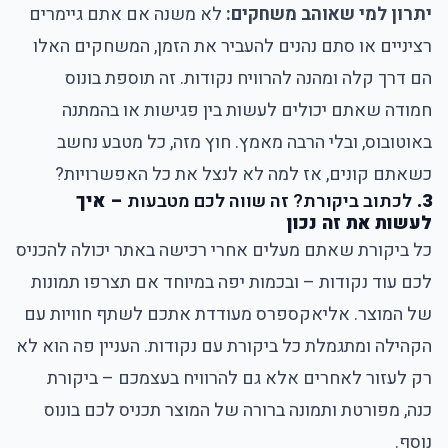
יתרון למי שאוהב משחקים:
לא משנה אם אתם גיימרים
רציניים או סתם נהנים להעביר את הזמן, המשחקים האלו
הם דרך קלה ומהנה להרוויח נקודות. זה תוספת בונוס
חמודה שאתם יכולים לעשות בין פגישות או בהמתנה
באוטובוס, ובלי הרבה מאמץ. חוץ מזה, כל מטבע נחשב
כשאתם קונים, אז למה לא לנצל את כל האפשרויות?
3.
לכתוב ביקורת? זה שווה לכם מטבעות
– איך
לעשות את זה נכון
כל ביקורת שאתם מעלים
אחרי רכישה באתר יכולה להכניס
לכם עוד נקודות – ובכמות יפה במיוחד אם תצרפו תמונות
של המוצר. אליאקספרס מעודדת אתכם לשתף חוויות עם
הקהילה ומתגמלת כל ביקורת עם נקודות. העניין פה הוא לא
רק לעזור לאחרים אלא גם להרוויח בעצמכם – ביקורת
כנה, מפורטת ותמונה ברורה של המוצר תכניס לכם בונוס
נוסף.