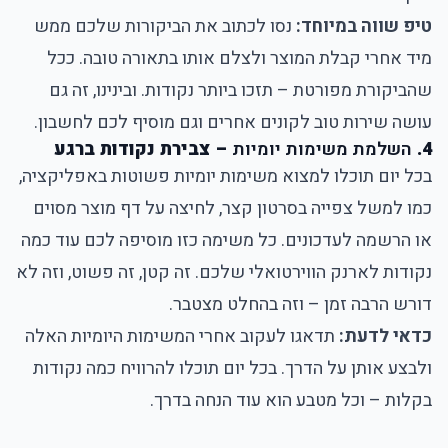
טיפ שווה במיוחד:
נסו לכתוב את הביקורות שלכם ממש
מיד אחרי קבלת המוצר ולצלם אותו בתאורה טובה. ככל
שהביקורת מפורטת – תזכו ביותר נקודות. ובינינו, זה גם
עושה שירות טוב לקונים אחרים וגם מוסיף לכם לחשבון.
4.
השלמת משימות יומיות
– צבירת נקודות ברגע
בכל יום תוכלו למצוא
משימות יומיות פשוטות באפליקציה
,
כמו למשל צפייה בסרטון קצר, לחיצה על דף מוצר מסוים
או הרשמה לעדכונים. כל משימה כזו מוסיפה לכם עוד כמה
נקודות לארנק הווירטואלי שלכם. זה קטן, זה פשוט, וזה לא
דורש הרבה זמן – וזה בהחלט מצטבר.
כדאי לדעת:
תדאגו לעקוב אחרי המשימות היומיות האלה
ולבצע אותן על הדרך. בכל יום תוכלו להרוויח כמה נקודות
בקלות – וכל מטבע הוא עוד הנחה בדרך.