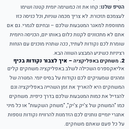
הטיפ שלנו:
קחו את זה כמשימה יומית קטנה ושימו
לעצמכם תזכורת. לא צריך מכמה שניות, וכל כניסה כזו
מתווספת למאגר המטבעות שלכם – ובחינם לגמרי. גם אם
אתם לא מתכוונים לקנות כלום באותו יום, הכניסה היומית
שומרת לכם נקודות לעתיד, ככה שתהיו מוכנים עם הנחות
רציניות כשיגיע המבצע השווה הבא.
2.
משחקים באפליקציה
– איך לצבור נקודות בכיף
אליאקספרס
השכילה לשלב באפליקציה משחקים קלים
ומהנים שמעניקים לכם נקודות על בסיס יומי. המטרה של
המשחקים היא להאריך את זמן השהייה באפליקציה וגם
להגדיל את כמות המטבעות שלכם בדרך כיפית. משחקים
כמו "המשחק של צ'יק צ'יק", "משחק השקעות" או כל מיני
אתגרי יומיים נותנים לכם הזדמנות להרוויח נקודות נוספות
על כל פעם שאתם משחקים.