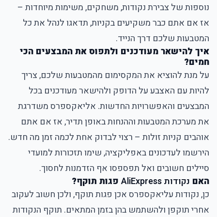
נוספות של צבירת נקודות, משחקים, משימות מיוחדות –
אז אם אתם כבר משקיעים בקניות, תדאגו לנהל את כל
המטבעות שלכם דרך הנייד.
איך להישאר מעודכנים ולתפוס את המבצעים הכי
חמים?
על מנת להוציא את המקסימום מהמטבעות שלכם, צריך
להיות עם האצבע על הדופק ולהישאר מעודכנים בכל
המבצעים והאפשרויות החדשות. אליאקספרס משדרגת
את מערכת המטבעות וההנחות באופן תדיר, אז אם אתם
אוהבים קניות זולות – רצוי לבדוק אחת לכמה זמן מה חדש.
הירשמו לעדכונים באפליקציה, שימו תזכורות למועדי
סיילים חשובים ואל תפספסו אף הזדמנות לחסוך.
האם
נקודות AliExpress
פגות תוקף?
כן, נקודות עליאקספרס אכן פגות תוקף, ולכן חשוב לעקוב
אחרי תוקפן ולהשתמש בהן בזמן המתאים. תוקף הנקודות