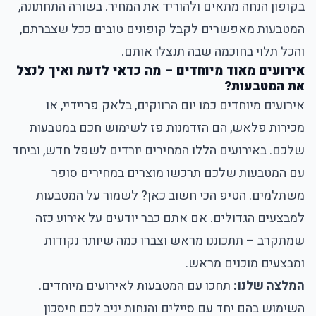
בקופון הנחה מתאים ולהוריד את המחיר. בשורה התחתונה,
המטבעות מאפשרים לקבל קופונים טובים ככל שצברתם,
והכל תלוי בחוכמה שבה תנצלו אותם.
אירועים מאוד מיוחדים – מה כדאי לדעת ואיך לנצל
את המטבעות?
אירועים מיוחדים כמו יום הרווקים, בלאק פריידיי, או
מכירות פלאש, הם הזדמנות פז לשימוש חכם במטבעות
שלכם. באירועים הללו המחירים יורדים לשפל חדש, וביחד
עם המטבעות שלכם תרכשו מוצרים במחירים סופר
משתלמים. הטיפ הכי חשוב כאן? לשמור על המטבעות
למבצעים הגדולים. אם אתם כבר יודעים על אירוע כזה
שמתקרב – תתכוננו מראש וצברו כמה שיותר נקודות
ומבצעים מוכנים מראש.
המלצה שלנו:
תחכו עם המטבעות לאירועים מיוחדים.
השימוש בהם יחד עם סיילים והנחות יניב לכם חיסכון