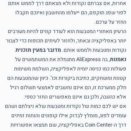
אחרות, אם צברתם נקודות ולא מצאתם דרך לממש אותם
לפני שפג תוקפם, הם ייעלמו מהחשבון ואינכם תקבלו
החזר על ערכם.
הרעיון מאחורי המטבעות הוא לעודד קונים להיות מעורבים
יותר באפליקציה ובאתר, ולחזור לעיתים תכופות כדי לצבור
נקודות ומטבעות ולממש אותם.
מדובר במעין תוכנית
נאמנות
, בה AliExpress מתגמלת את המשתמשים על
פעולות כמו כניסה יומית לאפליקציה, השלמת משימות
קטנות ומשחקים, כתיבת ביקורות וכו'. כיוון שהמטבעות הם
חלק ממערכת זו, הם אינם נחשבים לאמצעי תשלום רגיל
אלא כהטבה, ולכן גם אינם מאפשרים החזר כספי.
אם יש לכם כמות של נקודות ומטבעות שלא ניצלתם ושהם
עומדים לפוג, מומלץ לבדוק אילו קופונים והנחות זמינים
דרך ה-Coin Center באפליקציה, שם תמצאו אפשרויות