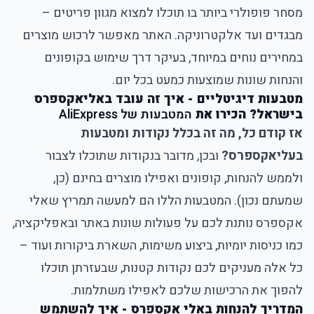
מסחר פופולרי ביותר בו תוכלו למצוא מגוון פריטים –
מבגדים ועד אלקטרוניקה. האתר מאפשר לרכוש מוצרים
במחירים נוחים במיוחד, בעיקר דרך שימוש בקופונים
והנחות שונות שמוצעות כמעט בכל יום.
מטבעות דיגיטליים - איך זה עובד באליאקספרס
בישראל? הכירו את
המטבעות של AliExpress
אז קודם כל, מה זה בכלל נקודות ומטבעות
בעליאקספרס?
ובכן, מדובר בנקודות שתוכלו לצבור
ולממש להנחות, קופונים ואפילו מוצרים בחינם (כן,
שמעתם נכון). המטבעות הללו הם למעשה תמריץ שאלי
אקספרס נותנת לכם על פעולות שונות באתר ובאפליקציה,
כמו כניסות יומיות, ביצוע משימות, השארת ביקורות ועוד –
כל אלה מעניקים לכם נקודות קטנות, שבעזרתן תוכלו
להפוך את הרכישות שלכם לאפילו משתלמות.
המדריך להנחות באלי אקספרס - איך להשתמש