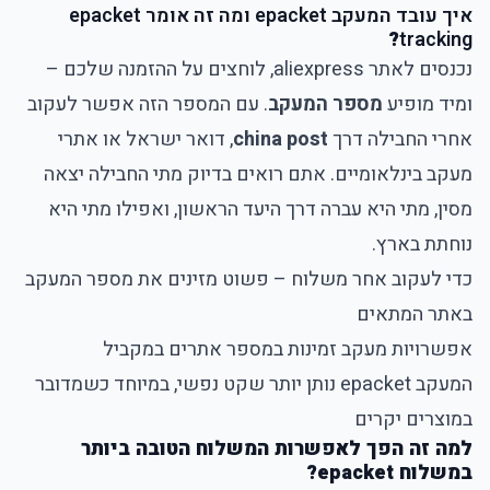
איך עובד המעקב epacket ומה זה אומר epacket
?
tracking
נכנסים לאתר aliexpress, לוחצים על ההזמנה שלכם –
ומיד מופיע
מספר המעקב
. עם המספר הזה אפשר לעקוב
אחרי החבילה דרך
china post
, דואר ישראל או אתרי
מעקב בינלאומיים. אתם רואים בדיוק מתי החבילה יצאה
מסין, מתי היא עברה דרך היעד הראשון, ואפילו מתי היא
נוחתת בארץ.
כדי לעקוב אחר משלוח – פשוט מזינים את מספר המעקב
באתר המתאים
אפשרויות מעקב זמינות במספר אתרים במקביל
המעקב epacket נותן יותר שקט נפשי, במיוחד כשמדובר
במוצרים יקרים
למה זה הפך לאפשרות המשלוח הטובה ביותר
במשלוח epacket?