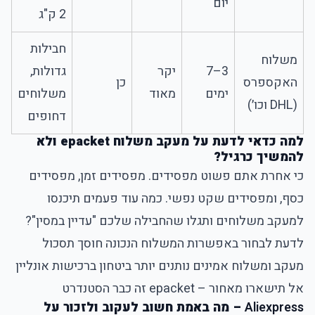
יום
2 ק"ג
חבילות
משלוח
3–7
יקר
גדולות,
האקספרס
כן
ימים
מאוד
משלוחים
(DHL וכו׳)
דחופים
למה כדאי לדעת על מעקב משלוח epacket ולא
להמשיך כרגיל?
כי אחרת אתם פשוט מפסידים. מפסידים זמן, מפסידים
כסף, ומפסידים שקט נפשי. כמה עוד פעמים תיכנסו
למעקב משלוחים ותגלו שהחבילה שלכם "עדיין במסין"?
לדעת לבחור באפשרות המשלוח הנכונה חוסך תסכול
מעקב ומשלוח אמינים נותנים יותר ביטחון ברכישות אונליין
אל תישארו מאחור – epacket זה כבר הסטנדרט
Aliexpress
– מה באמת חשוב לעקוב ולזכור על