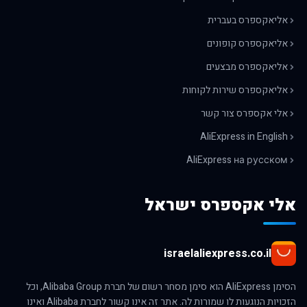
אליאקספרס בעברית
אליאקספרס קופונים
אליאקספרס מבצעים
אליאקספרס שירות לקוחות
אלי אקספרס צור קשר
AliExpress in English
AliExpress на русском
אלי אקספרס ישראל
israelaliexpress.co.il
הסימן AliExpress הוא סימן מסחר רשום של חברת Alibaba Group, וכל
הזכויות הנוגעות לו שמורות לה. אתר זה אינו קשור לחברת Alibaba ואינו