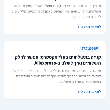
מדריך פשוט וברור לייבוא קורקינט חשמלי מאלי אקספרס - כמה
משלמים, מתי יש פטור, ואיך מחשבים נכון לפני הקנייה. כולל טיפים
לבחירת ספק וחיסכון…
למאמר המלא
27.7.2026
קנייה בתשלומים באלי אקספרס: אפשר לחלק
תשלומים ואיך לשלם ב-Aliexpress
אפשר לקנות באלי אקספרס גם בלי שהכל ירד בבת אחת - אבל לא
דרך האתר עצמו. במדריך תמצאו איך פריסת תשלום עובדת מול
האשראי, אילו אמצעי תשלום…
למאמר המלא