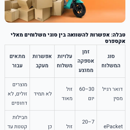
טבלה: אפשרות להשוואה בין סוגי משלוחים מאלי
אקספרס
זמן
סוג
עלויות
אפשרות
מתאים
אספקה
המשלוח
משלוח
מעקב
עבור
ממוצע
מוצרים
דואר רגיל
30–60
זול
לא תמיד
זולים, לא
מסין
יום
מאוד
דחופים
חבילות
7–20
ePacket
זול
כן
קטנות עד