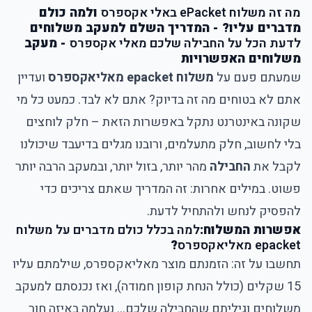
מה זה משלוח ePacket באלי אקספרס
ולמה כולם
מדברים עליו? - המדריך השלם למעקב משלוחים
לדעת הכל על החבילה שלכם מאלי אקספרס
- מעקב
משלוחים האפשרויות
שמעתם פעם על
משלוח epacket מאליאקספרס
ועדיין
אתם לא בטוחים מה זה בדיוק? אתם לא לבד. כמעט כל מי
שקונה באינטרנט נתקל באפשרות הזאת – חלק לוחצים
בלי לחשוב, חלק מתעלמים, ורובנו מגלים בדיעבד שיכולנו
לקבל את
החבילה
מהר יותר, בזול יותר, ובמעקב הרבה יותר
פשוט. במילים אחרות: זה המדריך שאתם צריכים כדי
להפסיק לנחש ולהתחיל לדעת.
אפשרות המשלוח:
למה בכלל כולם מדברים על משלוח
epacket מאליאקספרס
?
תחשבו על זה: הזמנתם מוצר מאליאקספרס, שילמתם עליו
15 שקלים (כולל הנחת קופון חמודה), ואז נכנסתם למעקב
משלוחים וגיליתם שהחבילה שלכם… נעלמה באיזה חור