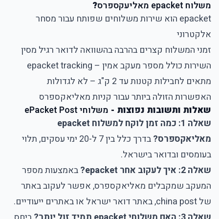
משלוח epacket מאליעקספרס
?
epacket הוא שירות משלוחים שפותח עבור מסחר
אלקטרוני
זמני המשלוח קצרים בהרבה בהשוואה לדואר רגיל מסין
השירות כולל מספר מעקב אמין – epacket tracking
מתאים לחבילות קטנות עד 2 ק"ג – לא לגדולות
האפשרות הזולה ביותר עבור קניות מאליאקספרס
שאלות ותשובות נפוצות -
משלוחי ePacket Post
שאלה 1: כמה זמן לוקח למשלוח epacket
מאליאקספרס?
בדרך כלל בין 7 ל-20 ימי עסקים, תלוי
בעומסים ובדואר בישראל.
שאלה 2: איך לעקוב אחר epacket?
באמצעות מספר
המעקב שמקבלים מאליאקספרס, אפשר לעקוב באתר
של china post, באתר דואר ישראל או באתרים ייעודיים.
שאלה 3: האם משלוחי epacket תמיד זול יותר?
ביחס