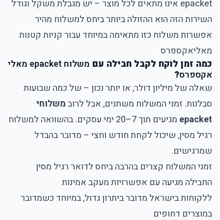
epacket אינו מתאים לכל מוצר – יש מגבלת משקל וגודל
השירות הזה הוא ההזולה ביותר ביחס למשלוח מהיר
אפשרות משלוח כזו מתאימה במיוחד עבור קניות קטנות
מאליאקספרס
כמה זמן לוקח לקבל חבילה עם
משלוח epacket מאלי
אקספרס
?
שאלה של מיליון דולר, או יותר נכון – של כמה שבועות
סבלנות. זמני המשלוח משתנים, אבל לרוב
משלוחי
epacket
מגיעים תוך 7–20 ימי עסקים. בהשוואה למשלוח
רגיל מסין, שיכול לקחת חודש וחצי – מדובר בהבדל
שמרגישים.
זמני המשלוח קצרים בהרבה ביחס לדואר רגיל מסין
החבילה מגיעה עם אפשרויות מעקב אמינות
ללקוחות בישראל מדובר ביתרון גדול, במיוחד כשמדובר
במוצרים דחופים