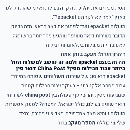
מסין. מכירים את זה? כן, זה קרה גם לנו. ואז מישהו זרק לנו
באוזן "למה לא לקחתם epacket?".
משלוח epacket נועד לפתור את כאב הראש הזה בדיוק
מדובר בשירות דואר משופר שמגיע מהר יותר בהשוואה
לאפשרויות משלוח בינלאומיות רגילות
היתרון הגדול:
מעקב בזמן אמת
מה זה בעצם epacket
ולמה זה נחשב למשלוח הזול
ביותר עבור חבילות מסין? China Post דואר סין
epacket הוא סוג של
שירות משלוחים
שפותח במיוחד
עבור מסחר אלקטרוני – בעיקר עבור חבילות קטנות
שמגיעות מסין. זהו שיתוף פעולה בין
china post
לשירותי
דואר שונים בעולם, כולל ישראל. המטרה? לספק אפשרות
משלוח שהיא מצד אחד זולה, מצד שני מהירה, ומצד
שלישי כוללת
מספר מעקב
ברור.