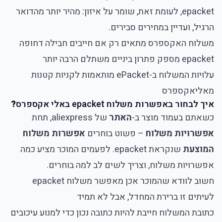
epacket, לעומת זאת, שומר על איזון: מהיר יותר מהדואר
הרגיל, ועדיין במחירים סבירים.
משלוח האקספרס מתאים רק אם חייבים חבילה דחופה
epacket מספק פתרון ביניים משתלם הרבה יותר
עלויות המשלוח ב-ePacket מותאמות לקניות קטנות
מאליאקספרס
איך לבחור באפשרות משלוח epacket באלי אקספרס
?
כשאתם בעמוד מוצר ב-
האתר
של aliexpress, תחת
אפשרויות משלוח
– פשוט בוחרים
אפשרות משלוח
המוצעת
שנקראת epacket. לפעמים המוכר מציע כמה
אפשרויות משלוח, וצריך לשים לב למה בוחרים.
חשוב לוודא שהמוכר אכן מאפשר משלוח epacket
לעיתים זו ברירת המחדל, אבל לא תמיד
כתובת המשלוח חייבת להיות כתובה נכון כדי למנוע עיכובים