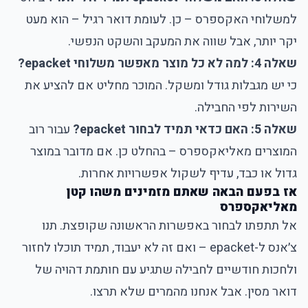
למשלוחי האקספרס – כן. לעומת דואר רגיל – הוא מעט
יקר יותר, אבל שווה את המעקב והשקט הנפשי.
שאלה 4: למה לא כל מוצר מאפשר משלוחי epacket?
כי יש מגבלות גודל ומשקל. המוכר מחליט אם להציע את
השירות לפי החבילה.
שאלה 5: האם כדאי תמיד לבחור epacket?
עבור רוב
המוצרים מאליאקספרס – בהחלט כן. אם מדובר במוצר
גדול או כבד, עדיף לשקול אפשרויות אחרות.
אז בפעם הבאה שאתם מזמינים משהו קטן
מאליאקספרס
אל תתפתו לבחור באפשרות הראשונה שקופצת.
תנו
צ׳אנס ל-epacket
– ואם זה לא יעבוד, תמיד תוכלו לחזור
ולחכות חודשיים לחבילה שתגיע עם חותמת דהויה של
דואר מסין. אבל אנחנו מהמרים שלא תרצו.