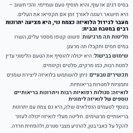
בסיס דגים או עוף, והיא תוסיף טעם שמיימי. והכי חשוב –
היא תישאר רעננה לאורך זמן אם תקפיאו את העלים.
מעבר לגידול הלואיזה כצמח נוי, היא מציעה יתרונות
רבים במטבח ובבית:
חליטות תה מרגיעות
: פשוט קטפו מספר עלים, השרו
במים חמים ותקבלו תה מרענן.
שימוש בבישול
: היא יכולה להוסיף את הטעם הלימוני עדין
למנות רבות, כמו מרקים, סלטים וקינוחים.
תכשירים טבעיים
: ניתן להשתמש בלואיזה ליצירת שמנים
ותמציות למטרות בריאותיות.
לואיזה
:
סגולות רפואיות רבות ויתרונות בריאותיים
נוספים של לואיזה לימונית
בנוסף לטעמים הנפלאים שלה, היא גם צמח עם יתרונות
בריאותיים מרשימים. חליטה מעלי לואיזה יכולה לעזור
להקל על כאבי בטן, להרגיע מצבי סטרס, ולהפחית חרדה.