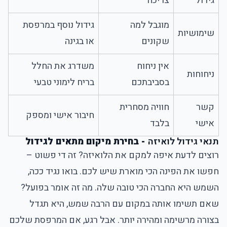
גידול
צריכה
מוגבל למה
גידול נוסף במרפסת
שימושיות
שקונים
או בגינה
אין ניחוח
משדרג את החלל
ניחוחות
בסביבתכם
בריח לימוני טבעי
קשר
חוויה מסחרית
חיבור אישי ומספק
אישי
בלבד
תנאי גידול לואיזה
- בחירת מיקום מתאים לגידול
רוצים לדעת איפה למקם את הלואיזה? זה די פשוט –
חפשו את הפינה הכי מוארת שיש לכם. בואו נגיד ככה,
השמש היא החברה הכי טובה שלה. מה זה אומר בפועל?
שאם תשימו אותה במקום עם הרבה שמש, היא תגדל
בצורה מרשימה ומהירה יותר. אבל רגע, אם המרפסת שלכם