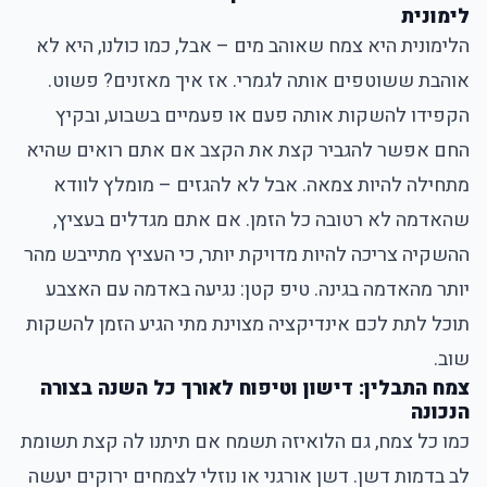
לימונית
הלימונית היא צמח שאוהב מים – אבל, כמו כולנו, היא לא
אוהבת ששוטפים אותה לגמרי. אז איך מאזנים? פשוט.
הקפידו להשקות אותה פעם או פעמיים בשבוע, ובקיץ
החם אפשר להגביר קצת את הקצב אם אתם רואים שהיא
מתחילה להיות צמאה. אבל לא להגזים – מומלץ לוודא
שהאדמה לא רטובה כל הזמן. אם אתם מגדלים בעציץ,
ההשקיה צריכה להיות מדויקת יותר, כי העציץ מתייבש מהר
יותר מהאדמה בגינה. טיפ קטן: נגיעה באדמה עם האצבע
תוכל לתת לכם אינדיקציה מצוינת מתי הגיע הזמן להשקות
שוב.
צמח התבלין: דישון וטיפוח לאורך כל השנה בצורה
הנכונה
כמו כל צמח, גם הלואיזה תשמח אם תיתנו לה קצת תשומת
לב בדמות דשן. דשן אורגני או נוזלי לצמחים ירוקים יעשה