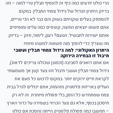
הרי כולנו יודעים כמה כיף זה להוסיף תבלין טרי למנה – וזה
בדיוק היתרון הגדול של גידול צמחי התבלין. במקום
להסתפק בעלים שקניתם בשוק והם כבר לא הכי טריים,
אתם פשוט יוצאים החוצה, קוטפים כמה עלים ומוסיפים
אותם ישירות לתבשיל. הטעם? רענן, לימוני, חזק – בדיוק
מה שצריך כדי להפוך מנה פשוטה למשהו מיוחד.
היתרון האקולוגי: למה גידול צמחי תבלין ועשבי
תיבול זו הבחירה הירוקה
אם אתם דואגים לסביבה (וכמובן שכולנו צריכים לדאוג),
גידול צמחי תבלין ועשבי תיבול זהו צעד קטן אך משמעותי
לקראת חיים ירוקים יותר. במקום לרכוש כל פעם את
העלים באריזות פלסטיק מזהמות, אתם יכולים לגדל בבית
צמח שמתחדש כל הזמן, בלי פסולת מיותרת. זה לא רק
חיסכון בכסף, אלא גם צעד הכרחי בשמירה על כדור הארץ
– תחשבו כמה פסולת פלסטיק הייתה נחסכת אם כולנו