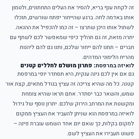
זה לקחת ענף בריא, להסיר את העלים התחתונים, ולטמון
אותו באדמה לחה. ברגע שהייחור יפתח שורשים, תוכלו
לשתול אותו היכן שתרצו – זה כמו להכפיל את ההנאה.
יתרה מזאת, זה גם תהליך כיפי שמאפשר לכם לשתף עם
חברים – תתנו להם ייחור שלכם, ותנו גם להם ליהנות
מהריח הלימוני המדהים.
לואיזה במרפסת
: פתרון מושלם לחללים קטנים
גם אם אין לכם גינה ענקית, היא תסתדר יופי במרפסת
קטנה. כל מה שהיא צריכה זה עציץ בגודל מתאים, קצת אור
שמש, והשאר כבר יסתדר. אתם תראו שהיא צומחת
ומקשטת את המרחב הירוק שלכם. יתרון נוסף של גידול
לואיזה במרפסת הוא שניתן להעביר את העציץ ממקום
למקום בקלות, כך שאם יום אחד השמש עוברת פינה –
פשוט תעבירו את העציץ לשם.