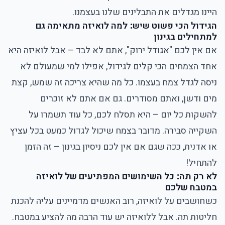
היינו מגדלים את התבלינים שלנו בעצמנו.
הגידול הכי פשוט שיש
:
למה לואיזה מתאימה גם
למתחילים בגינון
אם אין לכם "אגודל ירוק", אתם לא לבד – אבל לואיזה היא
אחד הצמחים הכי קלים לגידול, אפילו למי שמעולם לא
ניסה לגדל צמח בעצמו. כל מה שהיא צריכה זה שמש, קצת
מים ודשן, ואתם מסודרים. גם אם אתם לא זוכרים
להשקות כל יום – היא תסלח לכם, כל עוד תשמרו על
השקייה סבירה. מדובר בצמח שיכול לגדול כמעט בכל עציץ
או אדנית, ככה שגם אם אין לכם ניסיון בגינון – זה הזמן
להתחיל!
לא רק תה
:
כל השימושים המפתיעים של לואיזה
במטבח שלכם
כשחושבים על לואיזה, רוב האנשים מדמיינים עליה להכנת
חליטות תה. אבל ללואיזה יש עוד הרבה מה להציע במטבח.