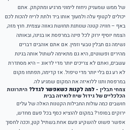
של ממש שמעניק ניחוח לימוני מרגיע ומתקתק. אתם
יכולים לקטוף עלה ולמעוך אותו ביד ולתת לריח להכות לכם
באף – חוויה קטנה שנותנת תחושת גאווה עצמית. חוץ מזה,
הצמח יוסיף ירוק לכל פינה במרפסת או בגינה, ובאותה
נשימה גם תבלין טבעי וזמין. אם אתם אוהבים דברים
מהירים ופשוטים, היא גם מתאימה לשתול אותה בגינת
עשבים, ואתם לא צריכים יותר מדי לדאוג – היא מסתדרת
לא רע גם בלי יותר מדי טיפול. אז קדימה, תפתחו מקום
במרפסת ותנו ללואיזה את המקום שמגיע לה.
צמחי תבלין
- למה לקנות כשאפשר לגדל?
היתרונות
הכלכליים של גידול שיח לואיזה בבית
חושבים כמה עולות החבילות הקטנות האלה של עלים
ירוקים בסופר? במקום להוציא כסף בכל פעם מחדש,
אפשר פשוט להשקיע פעם אחת בשתיל קטן, וככה לחסוך