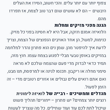
צפוף יותר עם יותר עלים. והכי חשוב, הסירו את העלים
היבשים – הם לא עושים שום דבר טוב לצמח, אז תפרדו
מהם.
הגנה מפני מזיקים ומחלות
הלואיזה אמנם חזקה, אבל היא לא חסינה בפני כל מזיק.
כנימות, למשל, הן אחד האויבים הנפוצים של הצמח, וצריך
לדעת איך להיפטר מהן. שמן נים הוא פתרון נהדר למלחמה
במזיקים באופן טבעי מבלי לפגוע בצמח עצמו. חוץ מזה,
תמיד כדאי לבדוק מדי פעם שהצמח שלכם לא מראה
סימני מחלה או ריקבון. תכנסו לגינה או למרפסת, תנו מבט,
ואם אתם רואים עלים נבולים או אזורים רטובים מדי – זה
הזמן לפעול.
מגדלים וממשיכים - רבייה של
לואיזה לימונית
רוצים יותר צמחים? יש פתרון – ייחורים! תהליך פשוט
שיכול לתת לכם עוד ועוד שתילים. כל מה שצריך לעשות