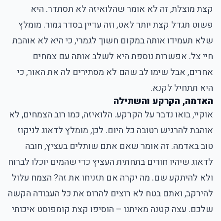
קצת מוצלת, זה לא אומר שהלואיזה לא תסתדר. היא
פשוט תגדל קצת יותר לאט, וזה עדיין בסדר גמור. מומלץ
שלא תעמידו אותה במקום חשוך לגמרי, כי היא לא אוהבת
חיי צל. אפשרות נוספת היא לשלב אותה עם צמחים
אחרים, אבל שימו לב שהם לא מסתירים לה את האור, כי
היא תתחיל לקנא.
האדמה, הקרקע והשתילה
אוקיי, בואו נדבר על הקרקע. הלואיזה, כמו רוב הצמחים, לא
אוהבת להרגיש רטובה כל היום. לכן, מומלץ לדאוג לניקוז
טוב באדמה. זה אומר שאם אתם שותלים בעציץ, חובה
לדאוג שיהיו חורים בתחתית העציץ כדי שהמים יוכלו לברוח
ולא להיתקע שם. מה יקרה אם תזניחו את זה? הצמח עלול
להירקב, ואתם בטח לא רוצים להרוס את כל העבודה הקשה
שלכם. עצה קטנה מאיתנו – הוסיפו קצת קומפוסט איכותי