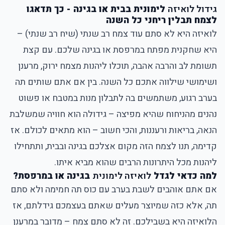
גידול לואיזה
לימונית בבית או בגינה - כך תדאגו
לצמח תבלין ריחני כל השנה
לואיזה היא לא סתם עוד צמח רב שנתי
(שיח רב שנתי) –
היא שחקנית מפתח במרפסת או בגינה שלכם. עם קצת
תשומת לב והרבה אהבה, תוכלו ליהנות מצמח ירוק, מרענן
ושימושי שילווה אתכם כל השנה. בין אם אתם שותים תה
בערב רגוע, משתמשים בה לתבלון מנות במטבח או פשוט
נהנים מהניחוח שהיא מפיצה – גידולה הוא חוויה שמשלבת
הנאה, בריאות ורעננות, והכי חשוב – הוא מתאים לכולם. אז
קדימה, תנו לצמח הזה מקום אצלכם בגינה ובבית, ותתחילו
ליהנות מכל היתרונות הרבים שהוא מביא איתו.
למה כדאי לגדל
לואיזה לימונית
בגינה או במרפסת?
אם אתם אוהבים לשבת בערב עם כוס תה חמימה ולא סתם
תה, אלא כזה שמיוצר מעלים שאתם בעצמכם גידלתם, אז
הלואיזה היא בשבילכם. זה לא סתם צמח – מדובר במרענן