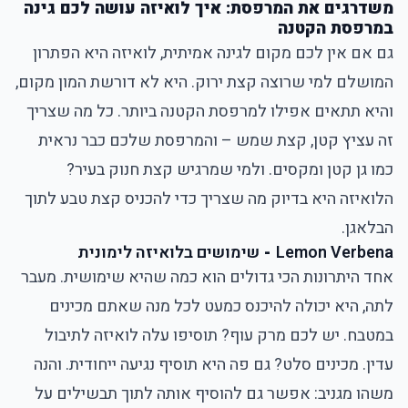
משדרגים את המרפסת: איך לואיזה עושה לכם גינה
במרפסת הקטנה
גם אם אין לכם מקום לגינה אמיתית, לואיזה היא הפתרון
המושלם למי שרוצה קצת ירוק. היא לא דורשת המון מקום,
והיא תתאים אפילו למרפסת הקטנה ביותר. כל מה שצריך
זה עציץ קטן, קצת שמש – והמרפסת שלכם כבר נראית
כמו גן קטן ומקסים. ולמי שמרגיש קצת חנוק בעיר?
הלואיזה היא בדיוק מה שצריך כדי להכניס קצת טבע לתוך
הבלאגן.
Lemon Verbena
-
שימושים בלואיזה לימונית
אחד היתרונות הכי גדולים הוא כמה שהיא שימושית. מעבר
לתה, היא יכולה להיכנס כמעט לכל מנה שאתם מכינים
במטבח. יש לכם מרק עוף? תוסיפו עלה לואיזה לתיבול
עדין. מכינים סלט? גם פה היא תוסיף נגיעה ייחודית. והנה
משהו מגניב: אפשר גם להוסיף אותה לתוך תבשילים על