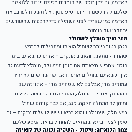
לאדמה, זה ייתן בוסט של חומרים מזינים ויגרום ללואיזה
שלכם להיות שמחה יותר. טיפ נוסף: אל תשכחו לערבב את
האדמה כמו שצריך לפני השתילה כדי להבטיח שהשורשים
יסתדרו שם בנוחות.
מתי ואיך מומלץ לשתול?
הזמן הטוב ביותר לשתול הוא כשמתחילים להרגיש
שהחורף מתפוגג והאביב מתקרב – אז תדעו שאתם בזמן
הנכון. אחרי שמצאתם את הזמן המושלם, מומלץ לדעת גם
איך. כשאתם שותלים אותה, דאגו שהשורשים לא יהיו
עמוקים מדי, אבל גם לא שטחיים מדי – איזון זה שם
המשחק. אחרי ההשתלה, השקייה טובה תעשה פלאים
ותיתן לה התחלה חלקה. אגב, אם כבר קניתם שתיל
במשתלה, שימו לב שהוא בריא ושיש לו עלים ירוקים – זה
סימן לצמח בריא שמתאים להתחיל בו את המסע שלכם.
צמח הלואיזה: טיפול - השקיה נכונה של לואיזה