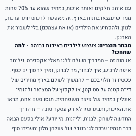
עם אותם חלקים ואותה איכות, במחיר שהוא עד 70% פחות
ממה שתמצאו בחנות בארץ. זה מאפשר לרכוש יותר ערכות,
לגוון, ולהפתיע את הילדים (או את עצמכם) בלי לשבור את
הארנק.
מבחר מוצרים:
צעצוע לילדים באיכות גבוהה
- למה
שתחכו?
אז הנה זה –
המדריך השלם ללגו מאלי אקספרס
. גיליתם
איפה לרכוש, איך לבחור, מה לבדוק, ואיך לחסוך ים כסף.
עכשיו זה תלוי בכם – להמשיך לשלם בארץ מחירים של
דירה קטנה על סט קטן, או לקפוץ על המציאה ולהזמין
אונליין במחיר של פיצה משפחתית. תנסו פעם אחת, תראו
את האיכות, ותבינו שזו לא רק עסקה טובה – זו הדרך
החדשה לשחק, לבנות, וליהנות. מי יודע? אולי בפעם הבאה
כבר תזמינו ערכת לגו בגודל של שולחן סלון ותעבירו סוף