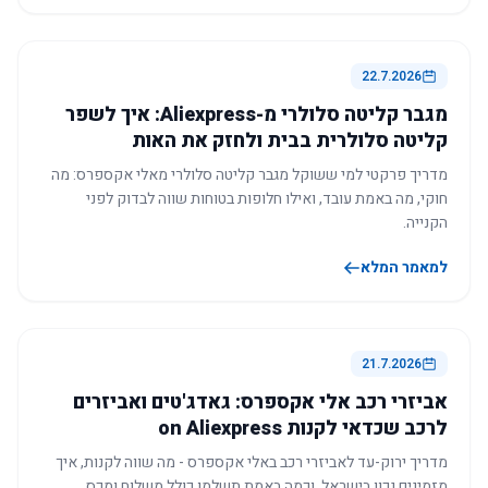
22.7.2026
מגבר קליטה סלולרי מ-Aliexpress: איך לשפר
קליטה סלולרית בבית ולחזק את האות
מדריך פרקטי למי ששוקל מגבר קליטה סלולרי מאלי אקספרס: מה
חוקי, מה באמת עובד, ואילו חלופות בטוחות שווה לבדוק לפני
הקנייה.
למאמר המלא
21.7.2026
אביזרי רכב אלי אקספרס: גאדג'טים ואביזרים
לרכב שכדאי לקנות on Aliexpress
מדריך ירוק-עד לאביזרי רכב באלי אקספרס - מה שווה לקנות, איך
מזמינים נכון בישראל, וכמה באמת תשלמו כולל משלוח ומכס.