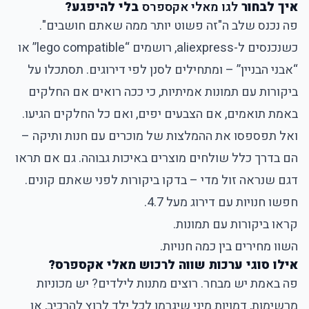
איך לבחור
לגו מאלי אקספרס
בלי להיפגע?
פה נכנס שלב ה"זה פשוט יותר ממה שאתם חושבים".
כשנכנסים ל-aliexpress, רושמים “lego compatible” או
“אבני הבניין” – ומתחילים לסנן לפי דירוגים. תסתכלו על
ביקורות עם תמונות אמיתיות, כי ככה רואים אם החלקים
באמת תואמים, אם הצבעים יפים, ואם כל החלקים הגיעו.
ואל תפספסו את ההמלצות של מוכרים עם חנות ותיקה –
הם בדרך כלל שולחים מוצרים באיכות גבוהה. גם אם תראו
דגם שנראה זול מדי – בדקו ביקורות לפני שאתם קונים.
חפשו חנויות עם דירוג מעל 4.7.
קראו ביקורות עם תמונות.
השוו מחירים בין כמה חנויות.
אילו סוגי ערכות שווה לרכוש מאלי אקספרס?
פה באמת יש מבחר. רוצים מתנות לילדים? יש מכוניות
מרשימות, דמויות מיני שיגרמו לכל ילד לרוץ להרכיב, או