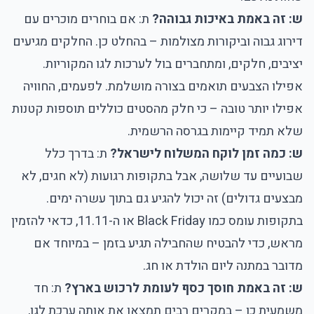
ש: זה באמת באיכות גבוהה?
ת: אם בוחרים מוכרים עם
דירוג גבוה וביקורות מצולמות – בהחלט כן. החלקים מגיעים
יציבים, חלקים, ומתחברים בול לערכות לגו המקוריות.
אפילו הצבעים תואמים בצורה מושלמת. לפעמים, החוויה
אפילו יותר טובה – כי חלק מהסטים כוללים תוספות קטנות
שלא תמיד קיימות בגרסה הרשמית.
ש: כמה זמן לוקח המשלוח לישראל?
ת: בדרך כלל
שבועיים עד שלושה, אבל בתקופות רגועות (לא חגים, לא
מבצעים גדולים) זה יכול להגיע גם בתוך עשרה ימים.
בתקופות עומס כמו Black Friday או ה-11.11, כדאי להזמין
מראש, כדי להבטיח שהחבילה תגיע בזמן – במיוחד אם
מדובר במתנה ליום הולדת או חג.
ש: זה באמת חוסך כסף לעומת לרכוש בארץ?
ת: חד
משמעית כן – במקרים רבים תמצאו את אותה ערכת לגו,