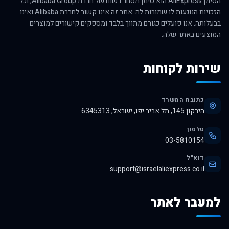
הסימן AliExpress הוא סימן מסחר רשום של חברת Alibaba Group, וכל
הזכויות הנוגעות לו שמורות לה. אתר זה אינו קשור לחברת Alibaba ואינו
בבעלותה. אנו פועלים כגורם מתווך בלבד ומספקים קישורים למוצרים
המוצעים באתר שלה.
שירות לקוחות
כתובת המשרד
הירקון 145, תל אביב יפו, ישראל, 6345313
טלפון
03-5810154
דוא"ל
support@israelaliexpress.co.il
למעבר לאתר
לרכישה באלי אקספרס