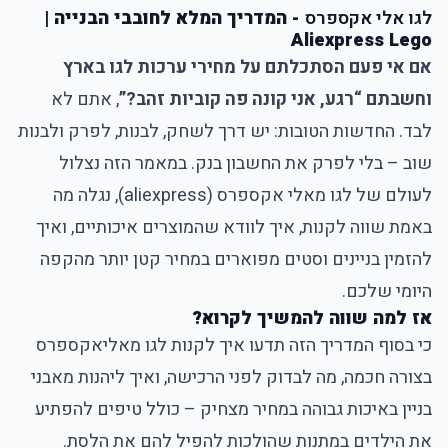
לגו אלי אקספרס
- המדריך המלא לחובבי הבנייה |
Aliexpress Lego
אם אי פעם הסתכלתם על מחירי ערכות לגו בארץ
וחשבתם “רגע, אני קונה פה קוביות זהב?”
, אתם לא
לבד. החדשות הטובות: יש דרך לשחק, לבנות, לפרק ולבנות
שוב – בלי לפרק את החשבון בנק. במאמר הזה נצלול
לעולם של
לגו מאלי אקספרס
(aliexpress), נגלה מה
באמת שווה לקנות, איך לוודא שהמוצרים איכותיים, ואיך
להזמין בניינים וסטים מפוארים במחיר קטן יותר מהקפה
היומי שלכם.
אז למה שווה להמשיך לקרוא?
כי בסוף המדריך הזה תדעו איך לקנות לגו מאליאקספרס
בצורה חכמה, מה לבדוק לפני הרכישה, ואיך ליהנות מאבני
בניין באיכות גבוהה במחיר מצחיק – כולל טיפים להפתיע
את הילדים במתנות שהולכות להפיל להם את הלסת.