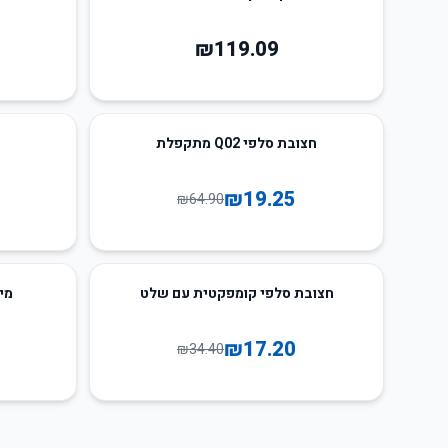
₪
119.09
52
%
-
70
%
-
חצובת סלפי Q02 מתקפלת
₪
19.25
₪
64.90
50
%
-
חצובת סלפי קומפקטית עם שלט
מייצ
₪
17.20
₪
34.40