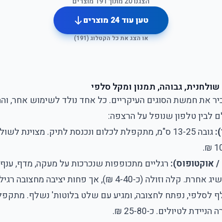
הצגנו
20
מתוך
191
מוצרים
טען עוד
24
מוצרים
או הצג את כל הקטלוג (
191
)
 שולחנית, גבוהה, תמנון ומקל סלפי
יר את חמשת הסוגים העיקריים. כל אחד נולד לשימוש אחר, והה
ם לבין טלפון שנופל על הרצפה:
):
גובה 13-25 ס"מ, מתקפלת לכלום ונכנסת לתיק. מצוינת לשו
/ אוקטופוס):
רגליים מתכופפות שנכרכות על מעקה, מדף, ענף א
ה (כ-4-40 ₪), אך פחות יציבה מחצובה רגילה.