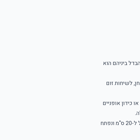
בדל ביניהם הוא
לחן, לשיחות זום
ו כידון אופניים
נשלף לסלפי, נפתח לחצובה, ומגיע עם שלט בלוטות' נשלף. מתקפל ל-20 ס"מ ונפתח