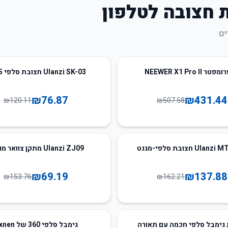
 חצובה לטלפון
ים
36
%
-
 NEEWER X1 Pro II
Ulanzi SK-03 חצובת סלפי 1.5מ'
₪
76.87
₪
431.44
₪
120.11
₪
507.58
55
%
-
Ula חצובת סלפי-מגנט
Ulanzi ZJ09 מתקן צוואר מגנטי
₪
69.19
₪
137.88
₪
153.76
₪
162.21
53
%
-
גימבל סלפי חכמה עם תאורה
גימבל סלפי 360 של Axnen