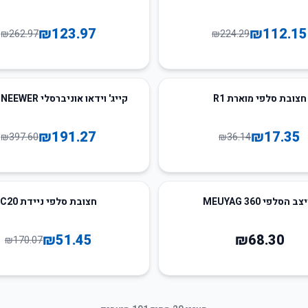
₪
123.97
₪
112.15
₪
262.97
₪
224.29
52
%
-
חצובת סלפי מוארת R1
קייג' וידאו אוניברסלי NEEWER לטלפון
₪
191.27
₪
17.35
₪
397.60
₪
36.14
70
%
-
ב הסלפי MEUYAG 360
חצובת סלפי ניידת C20
₪
51.45
₪
68.30
₪
170.07