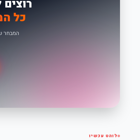
רוצים 
כל המ
המבחר של
לוהט עכשיו