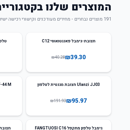
המוצרים שלנו בקטגוריית
191
מוצרים נבחרים - מחירים מעודכנים וקישורי רכישה ישיר
15
%
-
2
%
-
חצובת-גימבל פאנגטואוסי C12
טלפרומפטר
₪
39.30
₪
40.28
15
%
-
50
%
-
Ulanzi JJ03 חצובת מגנטית לטלפון
nzi MT-44 M
₪
95.97
₪
191.93
50
%
-
גימבל טלפון מתקפל FANGTUOSI C16
חצובת 