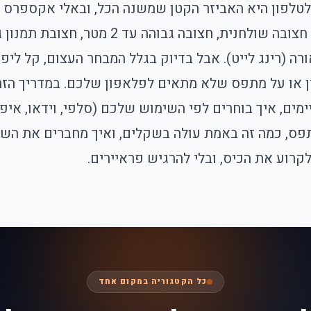
טלפון היא האביזר הקטן שמשנה הכל, וב
אלי אקספרס
א
בכמה שקלים בלבד: חצובה שולחנית, חצובה גבוהה
 תאורה (רינג לייט). אבל בדיוק בגלל המבחר העצום, קל ליפ
ימים, איך בוחרים לפי השימוש שלכם (סלפי, וידאו, איפו
תפס, כמה זה באמת עולה בשקלים, ואיך מחברים את השל
קרוע את הכיס, ובלי להרגיש פראיירים.
כל הקטגוריה במקום אחד