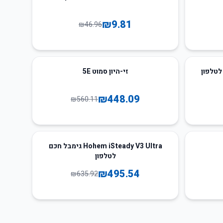
₪
9.81
₪
46.96
20
%
-
זי-היון סמוט 5E
₪
448.09
₪
560.11
22
%
-
Hohem iSteady V3 Ultra גימבל חכם
לטלפון
₪
495.54
₪
635.92