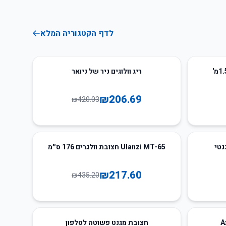
לדף הקטגוריה המלא
51
%
-
ריג וולוגים ניר של ניואר
₪
206.69
₪
420.03
50
%
-
Ulanzi MT-65 חצובת וולגרים 176 ס״מ
₪
217.60
₪
435.20
79
%
-
חצובת מגנט פשוטה לטלפון