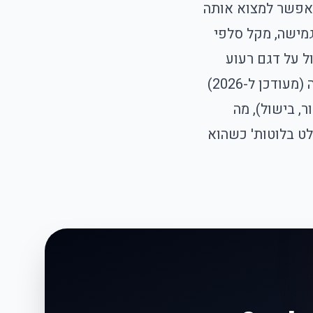
פשר למצוא אותה
 עד 2 מטר, חצובת תמנון גמישה, מקל סלפי
ול על דגם רעוע
שמתהפך עם הטלפון או על מתפס שלא מתאים לפלאפון שלכם. במדריך הזה (מעודכן ל-2026)
ר, בישול), מה
ט בלוטות' כשהוא