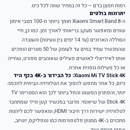
רמות חמצן בדם – כל זה במחיר שווה לכל כיס.
יתרונות בולטים
ה-Xiaomi Smart Band 8 תומך ביותר מ-100 מצבי אימון
שונים ומאפשר מעקב בריאותי לאורך זמן. כמו כן, חיי
הסוללה הארוכים (עד 14 ימים בין טעינות) והעובדה
שהמכשיר עמיד במים עד לעומק של 50 מטרים הופכים
אותו לאידיאלי לאנשים פעילים שאוהבים ספורט, שחייה
או כל פעילות גופנית אחרת.
Xiaomi Mi TV Stick 4K
: כל הבידור ב-4K בכף היד
כיום, כל אחד מחפש להפוך את הטלוויזיה הביתית לחכמה
יותר, והפתרון הפשוט והזול ביותר לכך הוא הסטרימר TV
Stick 4K של שיאומי. מדובר במכשיר קטן ונייד שמתחבר
לטלוויזיה ישירות דרך חיבור HDMI, ומאפשר לכם ליהנות
מתכנים ב-4K ממגוון פלטפורמות כמו נטפליקס, יוטיוב,
אמזון פריים ועוד.