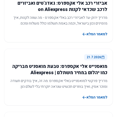
אביזרי רכב אלי אקספרס: גאדג'טים ואביזרים
לרכב שכדאי לקנות on Aliexpress
מדריך ירוק-עד לאביזרי רכב באלי אקספרס - מה שווה לקנות, איך
מזמינים נכון בישראל, וכמה באמת תשלמו כולל משלוח ומכס.
למאמר המלא
21.7.2026
מואסנייט אלי אקספרס: טבעת מואסניט מבריקה
כמו יהלום במחיר משתלם | Aliexpress
מדריך פרקטי למואסנייט באלי אקספרס: מה זה, איך בודקים תעודה
ומוכר אמין, ואיך בוחרים תכשיט שנראה יוקרתי בלי לשלם הון.
למאמר המלא