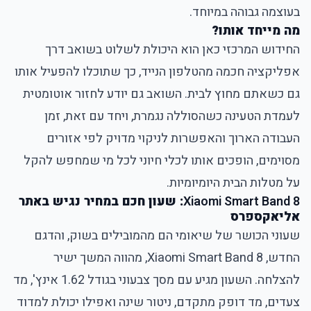
בעוצמה גבוהה במיוחד.
מה מייחד אותו?
החידוש המרכזי כאן הוא היכולת לשלוט בשואב דרך
אפליקציה חכמה מהטלפון הנייד, כך שתוכלו להפעיל אותו
גם כשאתם מחוץ לבית. השואב גם יודע לחזור אוטומטית
לעמדת הטעינה כשהסוללה נגמרת, ויחד עם זאת, זמן
העבודה הארוך והאפשרות לניקוי מדויק לפי אזורים
מסוימים, הופכים אותו לכלי חיוני לכל מי שמחפש להקל
על מטלות הבית היומיומיות.
Xiaomi Smart Band 8
: שעון חכם במחיר נגיש באתר
אליאקספרס
שעוני הכושר של שיאומי
הם מהמובילים בשוק, והדגם
החדש, Xiaomi Smart Band 8, מהווה המשך ישיר
להצלחה. השעון מגיע עם מסך צבעוני בגודל 1.62 אינץ', מד
צעדים, מד דופק מתקדם, ניטור שינה ואפילו יכולת למדוד