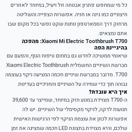
כל מי שמחפש פתרון אבטחה זול ויעיל, במיוחד לאזורים
חיצוניים כמו גינה או חניה. אפשרות הצפייה והשליטה
מרחוק דרך הסמארטפון נותנת שקט נפשי בכל מקום שבו
אתם נמצאים.
Xiaomi Mi Electric Toothbrush T700
: מהפכה
בהיגיינת הפה
שיאומי ממשיכה לחדש גם בתחום טיפוח הגוף, והפעם עם
מברשת השיניים החשמלית Xiaomi Electric Toothbrush
T700. מדובר במברשת שיניים חכמה המציעה ניקוי בעוצמה
גבוהה תוך כדי שמירה על השיניים והחניכיים בעדינות.
איך היא עובדת?
ה-T700 מצוידת במנוע חזק במיוחד, שמייצר עד 39,600
תנועות לדקה, לניקוי מקסימלי של השיניים. יש לה
אפשרות לכוון את עוצמת הניקוי לפי הרגישות האישית
שלכם, והיא מצוידת בתצוגת LED חכמה שמציגה את זמן