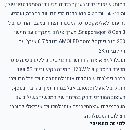
המותג שיאומי ידוע בעיקר בזכות מכשירי הסמארטפון שלו,
וה-Xiaomi 14 Pro הוא הדגם הכי חם של החברה, שהגיע
זה עתה לאליאקספרס. המכשיר מצויד במעבד החדש של
Snapdragon 8 Gen 3, מערך צילום מתקדם עם חיישן
200 מגה פיקסל ומסך AMOLED בגודל 6.7 אינץ' עם
רזולוציית 2K.
תוכלו למצוא את החידושים הבולטים כוללים טעינה סופר
מהירה בהספק של 120W, תמיכה בקישוריות 5G ועוד
הרבה פיצ'רים שהופכים אותו למתחרה ישיר מול מכשירי
הדגל של אפל וסמסונג, אבל במחיר נמוך בהרבה. בנוסף,
העיצוב המודרני והדק במיוחד של המכשיר בשילוב עם
מערך צילום עוצמתי הופך אותו למכשיר אידיאלי לחובבי
הצילום והטכנולוגיה.
למי זה מתאים?