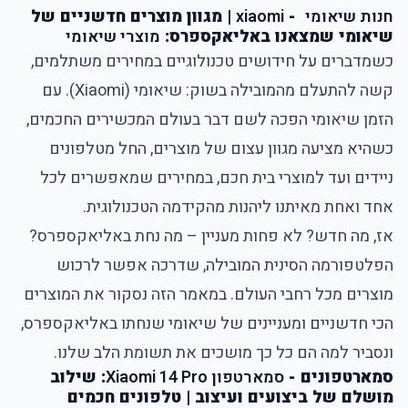
חנות שיאומי
-
xiaomi
| מגוון מוצרים חדשניים של
שיאומי שמצאנו באליאקספרס:
מוצרי שיאומי
כשמדברים על חידושים טכנולוגיים במחירים משתלמים,
קשה להתעלם מהמובילה בשוק: שיאומי (Xiaomi). עם
הזמן שיאומי הפכה לשם דבר בעולם המכשירים החכמים,
כשהיא מציעה מגוון עצום של מוצרים, החל מטלפונים
ניידים ועד למוצרי בית חכם, במחירים שמאפשרים לכל
אחד ואחת מאיתנו ליהנות מהקידמה הטכנולוגית.
אז, מה חדש? לא פחות מעניין – מה נחת באליאקספרס?
הפלטפורמה הסינית המובילה, שדרכה אפשר לרכוש
מוצרים מכל רחבי העולם. במאמר הזה נסקור את המוצרים
הכי חדשניים ומעניינים של שיאומי שנחתו באליאקספרס,
ונסביר למה הם כל כך מושכים את תשומת הלב שלנו.
סמארטפונים -
סמארטפון Xiaomi 14 Pro
: שילוב
מושלם של ביצועים ועיצוב | טלפונים חכמים