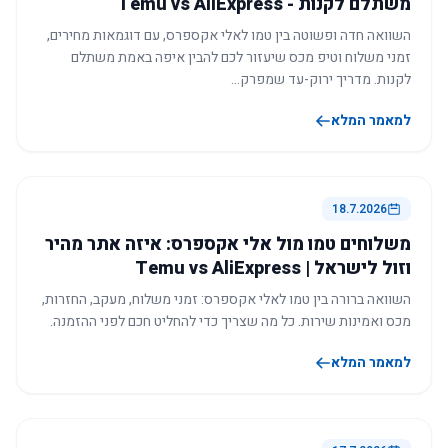
משתלם לקנות - Temu vs AliExpress
השוואה חדה ופשוטה בין טמו לאלי אקספרס, עם דוגמאות מחירים,
זמני משלוח וטיפ מכס שיעזור לכם להבין איפה באמת משתלם
לקנות. מדריך ירוק-עד שמפרק…
למאמר המלא
18.7.2026
משלוחים טמו מול אלי אקספרס: איזה אתר מהיר
וזול לישראל | Temu vs AliExpress
השוואה ברורה בין טמו לאלי אקספרס: זמני משלוח, מעקב, החזרות,
מכס ואמינות שירות. כל מה שצריך כדי להחליט חכם לפני ההזמנה.
למאמר המלא