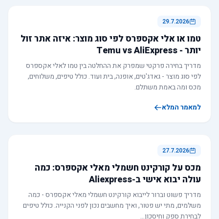
29.7.2026
טמו או אלי אקספרס לפי סוג מוצר: איזה אתר זול
יותר - Temu vs AliExpress
מדריך בחירה פרקטי שמפרק את ההחלטה בין טמו לאלי אקספרס
לפי סוג מוצר - גאדג'טים, אופנה, בית ועוד. כולל טיפים, משלוחים,
מכס ומה באמת משתלם.
למאמר המלא
27.7.2026
מכס על קורקינט חשמלי מאלי אקספרס: כמה
עולה יבוא אישי ב-Aliexpress
מדריך פשוט וברור לייבוא קורקינט חשמלי מאלי אקספרס - כמה
משלמים, מתי יש פטור, ואיך מחשבים נכון לפני הקנייה. כולל טיפים
לבחירת ספק וחיסכון…