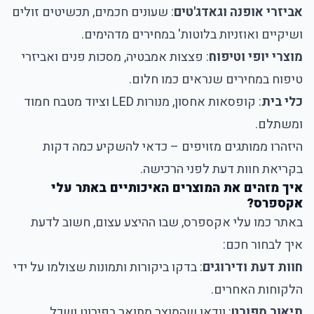
אביזרי אופנה וגאדג'טים
: שעונים חכמים, תכשיטים זולים
ושיקיים ואוזניות בלוטות' במחירים מדהימים.
מוצרי יופי וטיפוח
: פצצות אמבטיה, מסכות פנים ואביזרי
טיפוח במחירים שנראים כמו חלום.
כלי בית
: קופסאות אחסון, מנורות LED וציוד מטבח חמוד
ומשתלם.
היזהרו ממותגים מזויפים – כדאי להשקיע כמה דקות
בקריאת חוות דעת לפני הרכישה.
איך מזהים את המוצרים האיכותיים באתר עלי
אקספרס?
באתר כמו עלי אקספרס, שבו ההיצע עצום, חשוב לדעת
איך לבחור חכם:
חוות דעת ודירוגים
: בדקו ביקורות ותמונות שצולמו על ידי
הלקוחות האחרים.
תיאור מפורט
: וודאו שהמוצר מתואר בפירוט ושכל