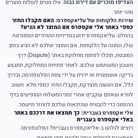
העדיפו מוכרים עם דירוג גבוה
: אלו נוטים לשלוח מוצרים
מהר יותר.
שירות הלקוחות של עליאקספרס
: האם תקבלו החזר
כספי באתר אלי אקספרס אם המוצר לא הגיע?
בהחלט. עליאקספרס ידוע במדיניות ההחזרים המפורטת
שלו, המגנה על הלקוחות. אם המוצר שלכם לא הגיע בזמן
המובטח, תוכלו לפתוח מחלוקת באתר (Dispute) דרך
חשבון המשתמש שלכם. לאחר פתיחת המחלוקת, תתבצע
בדיקה אוטומטית או ידנית על ידי צוות הפלטפורמה, ובדרך
כלל, אם הטענה מוצדקת, תקבלו החזר כספי מלא. חשוב
לוודא שאתם עוקבים אחרי זמני המשלוח המופיעים בדף
ההזמנה כדי להבטיח שהזכאות שלכם להחזר תישמר.
אלי אקספרס בעברית
: כך תמצאו את דרככם באתר
באלי אקספרס בעברית
רוצים לגלוש ב-אליאקספרס בעברית? הפלטפורמה
מאפשרת להחליף שפה ולהציג תוכן מותאם: