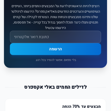
רוצים להיות הראשונים לדעת על המבצעים החמים ביותר, הטיפים
השימושיים והעדכונים החדשים מאליאקספרס? הירשמו לניוזלטר
שלנו ותיהנו ממבצעים והנחות שוות. הצטרפו לקהילה של קונים
חכמים ותגלו כיצד תוכלו לחסוך בגדול בכל קנייה - אל תפספסו,
הירשמו עכשיו!
אימייל
הרשמה
בלי ספאם. אפשר להסיר בכל רגע.
לדילים החמים באלי אקספרס
מבצעים עד 70% הנחה