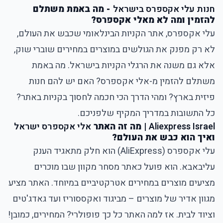
חנות עלי אקספרס בישראל
- מה באמת משתלם
להזמין ומה לא מאלי אקספרס?
עלי אקספרס
, אתר הקניות הבינלאומי שכבש את העולם,
לא רק מפנק את הגולשים במוצרים במחירים שוברי שוק,
אלא גם משנה את הרגלי הקניות בישראל. מה באמת
משתלם להזמין מ-אלי אקספרס? האם יש להם חנות
פיזית בארץ? ומהי הדרך הכי חכמה לחסוך בקניות באתר?
כל התשובות במדריך המקיף שלפניכם.
Aliexpress Israel
| מה זה האתר
אלי אקספרס ישראל
ואיך הוא כבש את העולם?
עלי אקספרס (AliExpress) הוא חלק מתאגיד הענק
עליבאבא. הוא פועל כאתר מסחר מקוון שבו מוכרים
מציעים מוצרים במחירים אטרקטיביים במיוחד. האתר מציע
מגוון אדיר של מוצרים – מביגוד ואקססוריז ועד גאדג'טים
וציוד לבית. אז למה האתר כל כך פופולרי? המחירים, כמובן!