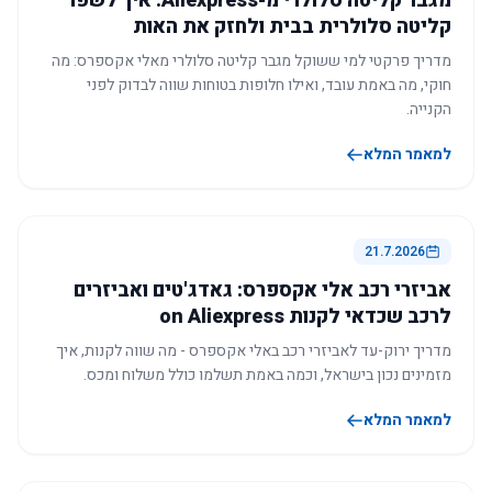
מגבר קליטה סלולרי מ-Aliexpress: איך לשפר
קליטה סלולרית בבית ולחזק את האות
מדריך פרקטי למי ששוקל מגבר קליטה סלולרי מאלי אקספרס: מה
חוקי, מה באמת עובד, ואילו חלופות בטוחות שווה לבדוק לפני
הקנייה.
למאמר המלא
21.7.2026
אביזרי רכב אלי אקספרס: גאדג'טים ואביזרים
לרכב שכדאי לקנות on Aliexpress
מדריך ירוק-עד לאביזרי רכב באלי אקספרס - מה שווה לקנות, איך
מזמינים נכון בישראל, וכמה באמת תשלמו כולל משלוח ומכס.
למאמר המלא