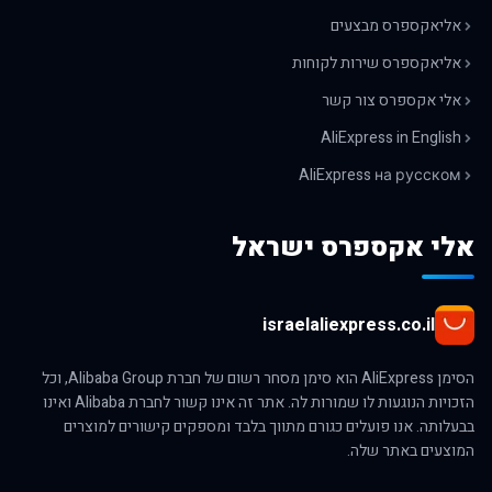
אליאקספרס מבצעים
אליאקספרס שירות לקוחות
אלי אקספרס צור קשר
AliExpress in English
AliExpress на русском
אלי אקספרס ישראל
israelaliexpress.co.il
הסימן AliExpress הוא סימן מסחר רשום של חברת Alibaba Group, וכל
הזכויות הנוגעות לו שמורות לה. אתר זה אינו קשור לחברת Alibaba ואינו
בבעלותה. אנו פועלים כגורם מתווך בלבד ומספקים קישורים למוצרים
המוצעים באתר שלה.