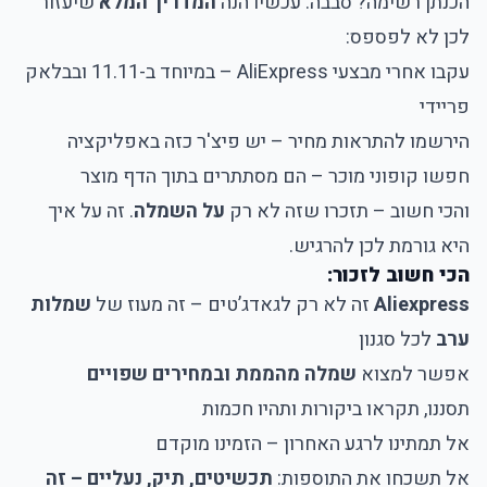
הכנתן רשימה? סבבה. עכשיו הנה
המדריך המלא
שיעזור
לכן לא לפספס:
עקבו אחרי מבצעי AliExpress – במיוחד ב-11.11 ובבלאק
פריידי
הירשמו להתראות מחיר – יש פיצ'ר כזה באפליקציה
חפשו קופוני מוכר – הם מסתתרים בתוך הדף מוצר
והכי חשוב – תזכרו שזה לא רק
על השמלה
. זה על איך
היא גורמת לכן להרגיש.
הכי חשוב לזכור:
Aliexpress
זה לא רק לגאדג’טים – זה מעוז של
שמלות
ערב
לכל סגנון
אפשר למצוא
שמלה מהממת ובמחירים שפויים
תסננו, תקראו ביקורות ותהיו חכמות
אל תמתינו לרגע האחרון – הזמינו מוקדם
אל תשכחו את התוספות:
תכשיטים, תיק, נעליים – זה