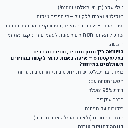
נעלי עקב (כן, יש כאלה שנוחות!)
ואפילו שואבים ללק ג’ל – כי חייבים טיפוח
ועוד משהו – אם כבר מזמינים, תעשו קנייה מרוכזת. תבדקו
שהכול מאותה
חנות
אם אפשר, לפעמים זה מקצר את זמן
ההגעה.
השוואה בין
מגוון מוצרים, חנויות ומוכרים
באליאקספרס
– איפה באמת כדאי לקנות במחירים
משתלמים במיוחד?
בואו נדבר תכל’ס: יש
חנויות
טובות יותר וטובות פחות.
חפשו חנויות עם:
דירוג 95% ומעלה
הרבה עוקבים
ביקורות עם תמונות
מוצרים מגוונים (ולא רק שמלה אחת מקרית)
דוגמה לחנויות טובות
: