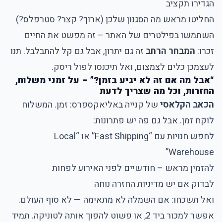
הגדירו תקציב
החליטו מראש מה הסגנון שלכן (ארוך? קצר? סטרפלס?)
השתמשו בפילטרים של האתר – זה מפשט את החיים
זכרו:
המבחר הרחב
זה גם יתרון, אבל גם קל להתבלבל. תנו
לעצמכן כלים לצמצום, ואל תיכנסו לפול ריסק.
“אבל מה אם זה לא יגיע בזמן?” – על זמני משלוח,
החזרות, וכל מה שצריך לדעת
הכאב הקלאסי
של קנייה באליאקספרס: זמן. המשלוח
לוקח זמן. אבל גם פה יש פתרונות:
לחפש חנויות עם “Fast Shipping” או “Local
Warehouse”
להזמין מראש – חודשיים לפני האירוע לפחות
לבדוק אם יש מדיניות החזרה נוחה
ואל תשכחו: אם השמלה לא מתאימה — לא סוף העולם.
אפשר למכור ביד 2, או פשוט להפוך אותה לטוניקה. תמיד