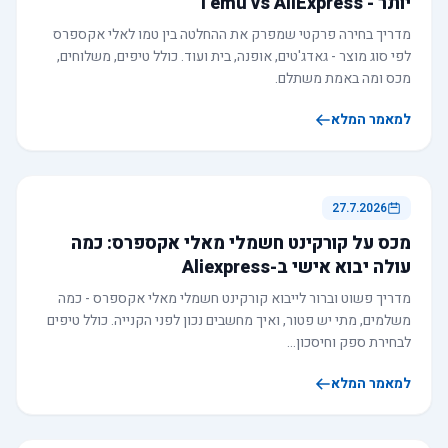
יותר - Temu vs AliExpress
מדריך בחירה פרקטי שמפרק את ההחלטה בין טמו לאלי אקספרס
לפי סוג מוצר - גאדג'טים, אופנה, בית ועוד. כולל טיפים, משלוחים,
מכס ומה באמת משתלם.
למאמר המלא
27.7.2026
מכס על קורקינט חשמלי מאלי אקספרס: כמה
עולה יבוא אישי ב-Aliexpress
מדריך פשוט וברור לייבוא קורקינט חשמלי מאלי אקספרס - כמה
משלמים, מתי יש פטור, ואיך מחשבים נכון לפני הקנייה. כולל טיפים
לבחירת ספק וחיסכון…
למאמר המלא