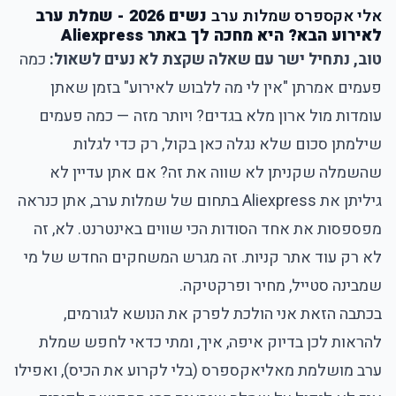
אלי אקספרס שמלות ערב
נשים 2026 - שמלת ערב
לאירוע הבא? היא מחכה לך באתר Aliexpress
טוב, נתחיל ישר עם שאלה שקצת לא נעים לשאול:
כמה
פעמים אמרתן "אין לי מה ללבוש לאירוע" בזמן שאתן
עומדות מול ארון מלא בגדים? ויותר מזה — כמה פעמים
שילמתן סכום שלא נגלה כאן בקול, רק כדי לגלות
שהשמלה שקניתן לא שווה את זה? אם אתן עדיין לא
גיליתן את Aliexpress בתחום של שמלות ערב, אתן כנראה
מפספסות את אחד הסודות הכי שווים באינטרנט. לא, זה
לא רק עוד אתר קניות. זה מגרש המשחקים החדש של מי
שמבינה סטייל, מחיר ופרקטיקה.
בכתבה הזאת אני הולכת לפרק את הנושא לגורמים,
להראות לכן בדיוק איפה, איך, ומתי כדאי לחפש שמלת
ערב מושלמת מאליאקספרס (בלי לקרוע את הכיס), ואפילו