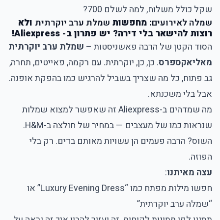
שקל כולל משלוח, למה לשלם 700?
שמלה לאירועים
: מחפשות
שמלת ערב יוקרתית
ולא
רוצות להישאר בלי דירה? יש פתרון ב- Aliexpress!
הסוד הקטן של הרבה פאשניסטות –
שמלת ערב יוקרתית
מאליאקספרס
. כן, כן, יוקרתית. עם רקמה, פאייטים, תחרה,
גב פתוח, כל מה שצריך בשביל להרגיש כמו בהפקת אופנה.
אבל בלי משכנתא.
מה שמדהים ב-Aliexpress זה שאפשר למצוא שמלות
שנראות כמו של מעצבים — במחיר של חולצה ב-H&M.
השוס? הרבה פעמים הן עשויות מאותם בדים. רק בלי
הפוזה.
עצה מאיתנו
:
חפשו מילות מפתח כמו “Luxury Evening Dress” או
“שמלה ערב יוקרתית”
תסננו לפי תמונות לקוחות. זה יעזור להבין איך זה נראה על