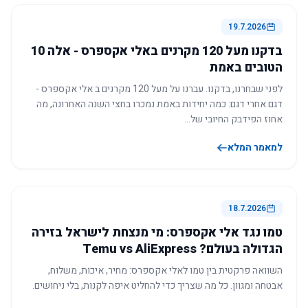
19.7.2026
בדקנו מעל 120 מקרנים באלי אקספרס - אלה 10
הטובים באמת
לפני שבחרנו, בדקנו. עברנו על מעל 120 מקרנים ב אלי אקספרס -
דגם אחרי דגם: כמה יחידות באמת נמכרו בחצי השנה האחרונה, מה
אחוז הפידבק החיובי של…
למאמר המלא
18.7.2026
טמו נגד אלי אקספרס: מי מנצחת לישראל בזירה
הגדולה בעולם? Temu vs AliExpress
השוואה פרקטית בין טמו לאלי אקספרס: מחיר, איכות, משלוח,
אבטחה ומגוון. כל מה שצריך כדי להחליט איפה לקנות, בלי ניחושים.