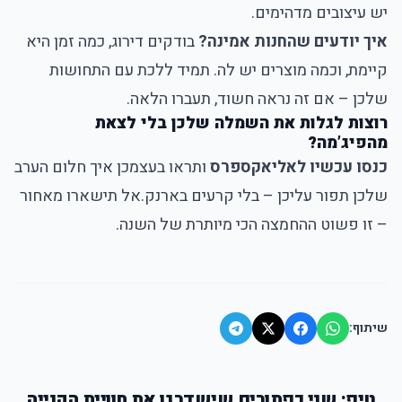
יש עיצובים מדהימים.
איך יודעים שהחנות אמינה?
בודקים דירוג, כמה זמן היא
קיימת, וכמה מוצרים יש לה. תמיד ללכת עם התחושות
שלכן – אם זה נראה חשוד, תעברו הלאה.
רוצות לגלות את השמלה שלכן בלי לצאת
מהפיג’מה?
כנסו עכשיו לאליאקספרס
ותראו בעצמכן איך חלום הערב
שלכן תפור עליכן – בלי קרעים בארנק.
אל תישארו מאחור
– זו פשוט ההחמצה הכי מיותרת של השנה.
שיתוף:
טיפ: שני כפתורים שישדרגו את חוויית הקנייה