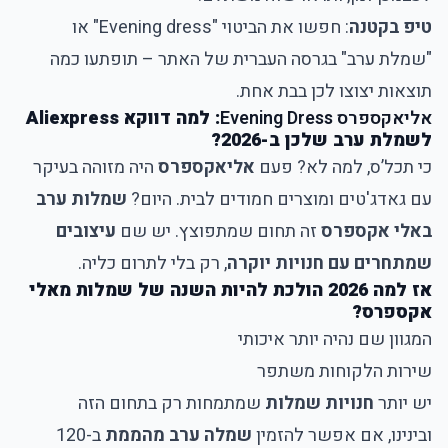
טיפ בקטנה
: חפשו את הביטוי "Evening dress" או
"שמלת ערב" בגרסה העברית של האתר – תופתעו כמה
תוצאות יצוצו לכן בבת אחת.
אליאקספרס Evening Dress
: למה דווקא Aliexpress
לשמלת ערב שלכן ב-2026?
כי תכל’ס, למה לא? פעם
אליאקספרס
היה מזוהה בעיקר
עם גאדג'טים ומוצרים חמודים לבית. היום?
שמלות ערב
באלי אקספרס
זה תחום שמתפוצץ. יש שם
עיצובים
שמתחרים עם חנויות יוקרה
, רק בלי לתרום כליה.
אז למה 2026 הולכת להיות השנה של שמלות מאלי
אקספרס?
המגוון שם נהיה יותר איכותי
שירות הלקוחות משתפר
יש יותר
חנויות שמלות
שמתמחות רק בתחום הזה
ובינינו, אם אפשר להזמין
שמלה ערב מהממת
ב-120