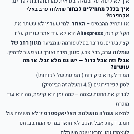
איך לא ליפול על שמלה שנראית כמו תחפושת לפורים.
איך בכלל מתחילים לבחור
שמלות ערב באלי
אקספרס
?
אז נתחיל מהבסיס –
האתר
. למי שעדיין לא עשתה את
הקליק הזה,
Aliexpress
הוא לא עוד אתר שזרוק עליו
קצת בגדים. מדובר בפלטפורמה שמציעה
מגוון רחב של
שמלות ערב
, בכל צבע, סגנון, מידה ואורך שאפשר לדמיין.
אבל! וזה אבל גדול — יש גם מלא זבל. אז מה
עושים?
תמיד לקרוא ביקורות (ותמונות של לקוחות!)
לסנן לפי דירוגים (4.5 ומעלה זה הבייסיק)
לבדוק את החנות עצמה – כמה זמן היא קיימת, מה היא עוד
מוכרת
למצוא
שמלה מושלמת מאליאקספרס
זו לא משימה של
חמש דקות, אבל זה גם לא תואר במדעי המחשב. תנו
לעצמכן זמן, ותראו שזה משתלם.