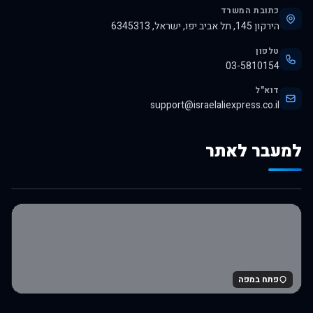
כתובת המשרד
הירקון 145, תל אביב יפו, ישראל, 6345313
טלפון
03-5810154
דוא"ל
support@israelaliexpress.co.il
למעבר לאתר
לרכישה באלי אקספרס
פתח במפה