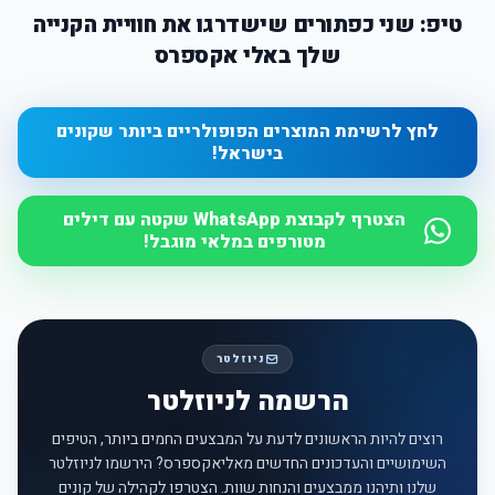
טיפ: שני כפתורים שישדרגו את חוויית הקנייה
שלך באלי אקספרס
לחץ לרשימת המוצרים הפופולריים ביותר שקונים
בישראל!
הצטרף לקבוצת WhatsApp שקטה עם דילים
מטורפים במלאי מוגבל!
ניוזלטר
הרשמה לניוזלטר
רוצים להיות הראשונים לדעת על המבצעים החמים ביותר, הטיפים
השימושיים והעדכונים החדשים מאליאקספרס? הירשמו לניוזלטר
שלנו ותיהנו ממבצעים והנחות שוות. הצטרפו לקהילה של קונים