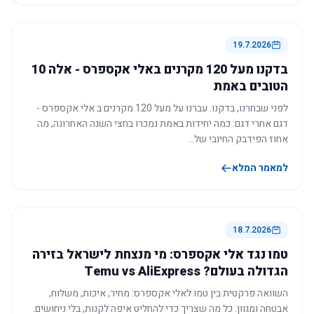
19.7.2026
בדקנו מעל 120 מקרנים באלי אקספרס - אלה 10
הטובים באמת
לפני שבחרנו, בדקנו. עברנו על מעל 120 מקרנים ב אלי אקספרס -
דגם אחרי דגם: כמה יחידות באמת נמכרו בחצי השנה האחרונה, מה
אחוז הפידבק החיובי של…
למאמר המלא
18.7.2026
טמו נגד אלי אקספרס: מי מנצחת לישראל בזירה
הגדולה בעולם? Temu vs AliExpress
השוואה פרקטית בין טמו לאלי אקספרס: מחיר, איכות, משלוח,
אבטחה ומגוון. כל מה שצריך כדי להחליט איפה לקנות, בלי ניחושים.