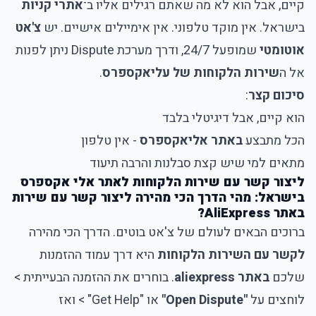
קיים, אבל הוא לא מה שאתם רגילים אליו ב־
אתרי קניות
בישראל. אין מוקד טלפוני. אין אימיילים אישיים. יש
צ'אט
אוטומטי
שמופעל 24/7, ודרך מערכת
Dispute
ניתן לפנות
אל ה
שירות הלקוחות של עליאקספרס
.
סיכום קצר
:
הוא קיים, אבל דיגיטלי בלבד
הכל מתבצע
באתר אליאקספרס
- אין טלפון
מתאים למי שיש קצת סבלנות והרבה תיעוד
ליצור קשר עם שירות הלקוחות לאתר אלי אקספרס
בישראל: מהי הדרך הכי מהירה ליצור קשר עם שירות
באתר AliExpress?
ברוכים הבאים לעולם של צ'אט בוטים. הדרך הכי מהירה
לקשר עם השירות הלקוחות
היא דרך עמוד ההזמנות
שלכם
באתר aliexpress
. בוחרים את ההזמנה הבעייתית >
לוחצים על
"Open Dispute"
או "Get Help" > ואז