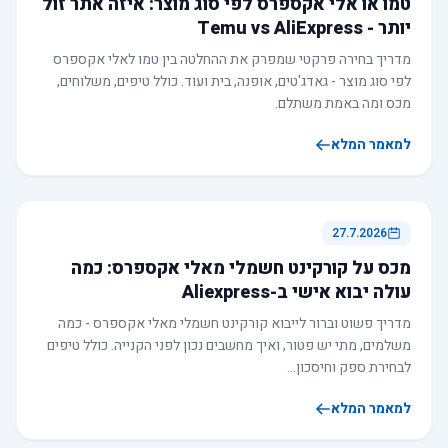
טמו או אלי אקספרס לפי סוג מוצר: איזה אתר זול
יותר - Temu vs AliExpress
מדריך בחירה פרקטי שמפרק את ההחלטה בין טמו לאלי אקספרס
לפי סוג מוצר - גאדג'טים, אופנה, בית ועוד. כולל טיפים, משלוחים,
מכס ומה באמת משתלם.
למאמר המלא
27.7.2026
מכס על קורקינט חשמלי מאלי אקספרס: כמה
עולה יבוא אישי ב-Aliexpress
מדריך פשוט וברור לייבוא קורקינט חשמלי מאלי אקספרס - כמה
משלמים, מתי יש פטור, ואיך מחשבים נכון לפני הקנייה. כולל טיפים
לבחירת ספק וחיסכון…
למאמר המלא