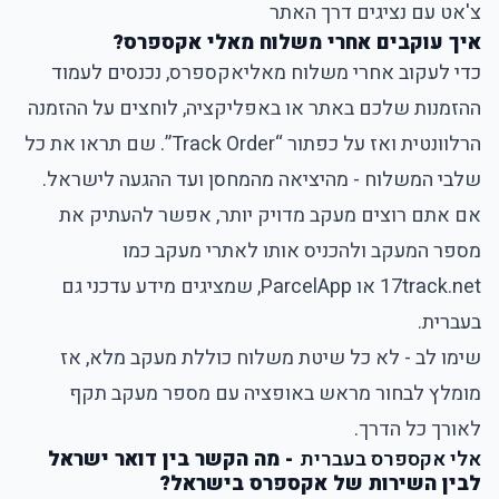
צ'אט עם נציגים דרך האתר
איך עוקבים אחרי משלוח מאלי אקספרס?
כדי לעקוב אחרי משלוח מאליאקספרס, נכנסים לעמוד
ההזמנות שלכם באתר או באפליקציה, לוחצים על ההזמנה
הרלוונטית ואז על כפתור “Track Order”. שם תראו את כל
שלבי המשלוח - מהיציאה מהמחסן ועד ההגעה לישראל.
אם אתם רוצים מעקב מדויק יותר, אפשר להעתיק את
מספר המעקב ולהכניס אותו לאתרי מעקב כמו
17track.net או ParcelApp, שמציגים מידע עדכני גם
בעברית.
שימו לב - לא כל שיטת משלוח כוללת מעקב מלא, אז
מומלץ לבחור מראש באופציה עם מספר מעקב תקף
לאורך כל הדרך.
אלי אקספרס בעברית
- מה הקשר בין דואר ישראל
לבין השירות של אקספרס בישראל?