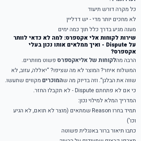
כל מקרה דורש תיעוד
לא מחכים יותר מדי - יש דדליין
מענה מגיע בדרך כלל תוך כמה ימים
שירות לקוחות אלי אקספרס: למה לא כדאי לוותר
על Dispute - ואיך ממלאים אותו נכון בעלי
אקספרס?
הרבה מה
לקוחות של אליאקספרס
פשוט מוותרים.
המשלוח איחר? המוצר לא מה שציפו? “יאללה, עזוב, לא
שווה את הבלגן”. וזה בדיוק מה ש
המוכרים
מקווים שתעשו.
כי אם לא פתחתם Dispute - לא תקבלו החזר.
המדריך המלא למילוי נכון:
תמיד בחרו Reason שמתאים (מוצר לא תואם, לא הגיע
וכו')
כתבו תיאור ברור באנגלית פשוטה
תצרפו קבצים שמעידים על הבעיה