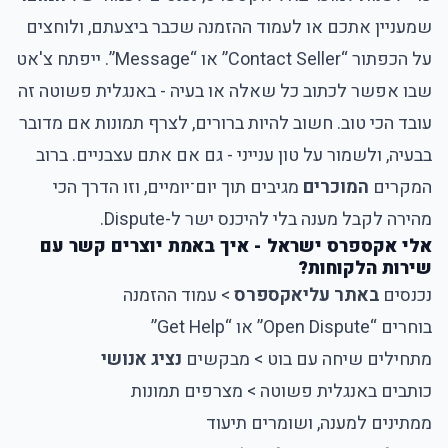
שמעניין אתכם או לעמוד ההזמנה שכבר ביצעתם, ולוחצים
על הכפתור “Contact Seller” או “Message”. ייפתח צ'אט
שבו אפשר לכתוב כל שאלה או בעיה - באנגלית פשוטה זה
עובד הכי טוב. חשוב להיות ברורים, לצרף תמונות אם מדובר
בבעיה, ולשמור על טון ענייני - גם אם אתם עצבניים. ברוב
המקרים
המוכרים
מגיבים תוך יום־יומיים, וזו הדרך הכי
מהירה לקבל מענה בלי להיכנס ישר ל-Dispute.
אלי אקספרס ישראל - איך באמת יוצרים קשר עם
שירות הלקוחות?
נכנסים
באתר עליאקספרס
> עמוד ההזמנה
בוחרים “Open Dispute” או “Get Help”
מתחילים שיחה עם בוט > מבקשים
נציג אנושי
כותבים באנגלית פשוטה > מצרפים תמונות
ממתינים למענה, ושומרים תיעוד