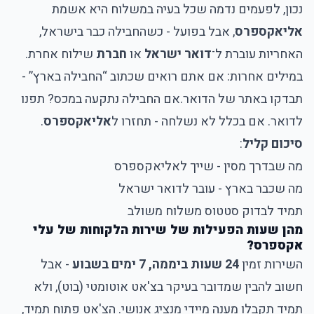
נכון, לפעמים נדמה שכל בעיה במשלוח היא אשמת
אליאקספרס
, אבל בפועל - כשהחבילה כבר בישראל,
האחריות עוברת ל־
דואר ישראל
או
חברת
שילוח אחרת.
במילים אחרות: אם אתם רואים שכתוב “החבילה בארץ” -
תבדקו באתר של הדואר.
אם החבילה נתקעה במכס? תפנו
לדואר. אם בכלל לא נשלחה - תחזרו ל
אליאקספרס
.
סיכום קליל
:
מה שבדרך מסין - שייך לאליאקספרס
מה שכבר בארץ - עובר לדואר ישראל
תמיד לבדוק סטטוס משלוח משולב
מהן שעות הפעילות של שירות הלקוחות של עלי
אקספרס?
השירות זמין
24 שעות ביממה, 7 ימים בשבוע
- אבל
חשוב להבין שמדובר בעיקר בצ'אט אוטומטי (בוט), ולא
תמיד תקבלו מענה מיידי מנציג אנושי. הצ'אט פתוח תמיד,