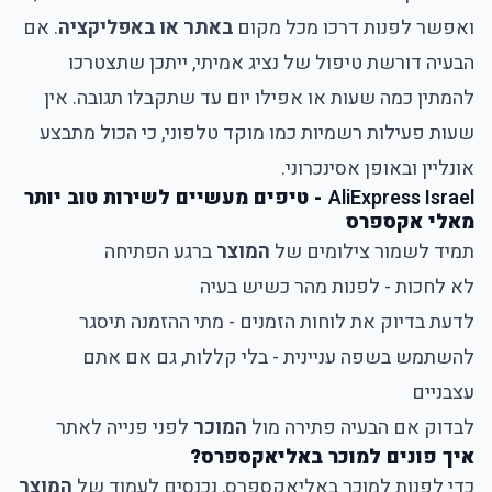
ואפשר לפנות דרכו מכל מקום
באתר או באפליקציה
. אם
הבעיה דורשת טיפול של נציג אמיתי, ייתכן שתצטרכו
להמתין כמה שעות או אפילו יום עד שתקבלו תגובה. אין
שעות פעילות רשמיות כמו מוקד טלפוני, כי הכול מתבצע
אונליין ובאופן אסינכרוני.
AliExpress Israel
- טיפים מעשיים לשירות טוב יותר
מאלי אקספרס
תמיד לשמור צילומים של
המוצר
ברגע הפתיחה
לא לחכות - לפנות מהר כשיש בעיה
לדעת בדיוק את לוחות הזמנים - מתי ההזמנה תיסגר
להשתמש בשפה עניינית - בלי קללות, גם אם אתם
עצבניים
לבדוק אם הבעיה פתירה מול
המוכר
לפני פנייה לאתר
איך פונים למוכר באליאקספרס?
כדי לפנות למוכר באליאקספרס, נכנסים לעמוד של
המוצר