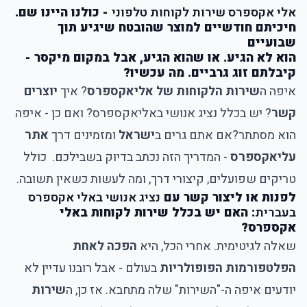
אלי אקספרס שירות לקוחות טלפוני
- כולנו היינו שם.
חיכיתם חודשיים למוצר שהובטח שיגיע תוך
שבועיים
הוא לא הגיע. או שהוא הגיע, אבל במקום מיקסר -
קיבלתם זוג גרביים. מה עכשיו?
איפה ה
שירות הלקוחות של אליאקספרס
? איך
יוצרים
קשר
? י
ש בכלל נציג אנושי באליאקספרס
? ואם כן - איפה
הוא מסתתר?אם אתם גרים ב
ישראל
ומזמינים דרך
אתר
עליאקספרס
- המדריך הזה נכתב בדיוק בשבילכם. כולל
טריקים שפועלים, קיצורי דרך, ומה לעשות כשאין תשובה.
לפנות או ליצור קשר עם
נציג אנושי באלי אקספרס
בעברית
: האם יש בכלל שירות לקוחות באלי
אקספרס?
שאלה לגיטימית. אחרי הכל, היא
הפכה לאחת
הפלטפורמות הפופולריות
בעולם - אבל רובנו עדיין לא
יודעים איפה ה-"השירות" שלה מתחבא. אז כן, ה
שירות