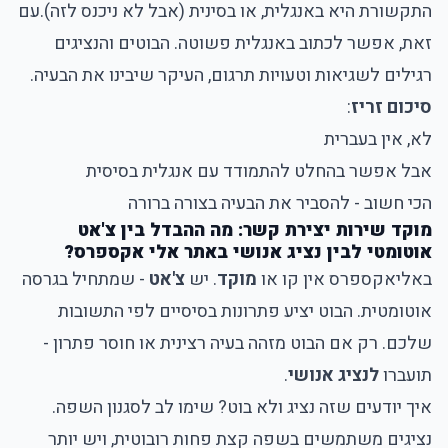
התקשורת היא באנגלית, או בסינית (אבל לא ניכנס לזה).
עם
זאת, אפשר לכתוב באנגלית פשוטה. הבוטים והנציגים
רגילים לשגיאות וטעויות תרגום, העיקר שיבינו את הבעיה.
סיכום זריז
:
לא, אין בעברית
אבל אפשר בהחלט להתמודד עם אנגלית בסיסית
הכי חשוב - להסביר את הבעיה בצורה ברורה
מוקד שירות יצירת קשר: מה ההבדל בין צ'אט
אוטומטי לבין נציג אנושי באתר אלי אקספרס?
באליאקספרס אין קו או
מוקד
. יש
צ'אט
- שמתחיל בגרסה
אוטומטית. הבוט יציע פתרונות בסיסיים לפי התשובות
שלכם. רק אם הבוט מזהה בעיה רצינית או חוסר פתרון -
תועברו
לנציג אנושי
.
איך יודעים שזה נציג ולא בוט? שימו לב לסגנון השפה.
נציגים משתמשים בשפה קצת פחות רובוטית, ויש יותר