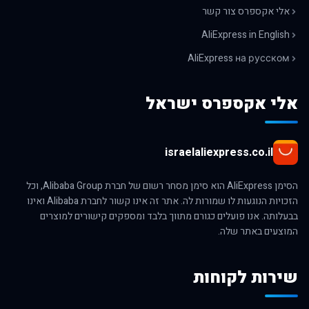
אלי אקספרס צור קשר
AliExpress in English
AliExpress на русском
אלי אקספרס ישראל
israelaliexpress.co.il
הסימן AliExpress הוא סימן מסחר רשום של חברת Alibaba Group, וכל
הזכויות הנוגעות לו שמורות לה. אתר זה אינו קשור לחברת Alibaba ואינו
בבעלותה. אנו פועלים כגורם מתווך בלבד ומספקים קישורים למוצרים
המוצעים באתר שלה.
שירות לקוחות