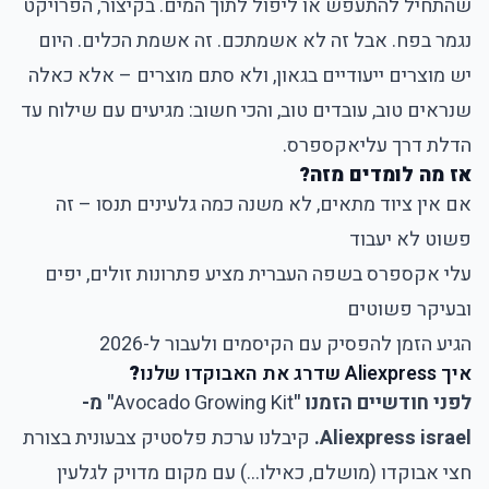
שהתחיל להתעפש או ליפול לתוך המים. בקיצור, הפרויקט
נגמר בפח. אבל זה לא אשמתכם. זה אשמת הכלים. היום
יש מוצרים ייעודיים בגאון, ולא סתם מוצרים – אלא כאלה
שנראים טוב, עובדים טוב, והכי חשוב: מגיעים עם שילוח עד
הדלת דרך עליאקספרס.
אז מה לומדים מזה?
אם אין ציוד מתאים, לא משנה כמה גלעינים תנסו – זה
פשוט לא יעבוד
עלי אקספרס בשפה העברית מציע פתרונות זולים, יפים
ובעיקר פשוטים
הגיע הזמן להפסיק עם הקיסמים ולעבור ל-2026
איך Aliexpress שדרג את האבוקדו שלנו
?
לפני חודשיים הזמנו "
Avocado Growing Kit
" מ-
Aliexpress israel.
קיבלנו ערכת פלסטיק צבעונית בצורת
חצי אבוקדו (מושלם, כאילו...) עם מקום מדויק לגלעין