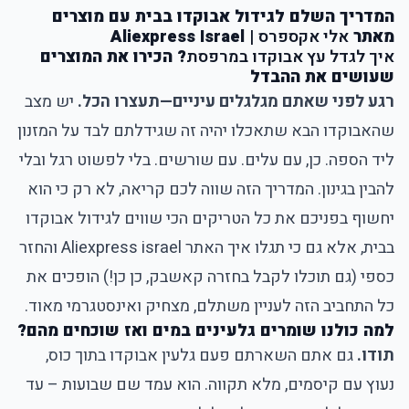
המדריך השלם לגידול אבוקדו בבית עם מוצרים
מאתר
אלי אקספרס
| Aliexpress Israel
איך לגדל עץ אבוקדו במרפסת
? הכירו את המוצרים
שעושים את ההבדל
רגע לפני שאתם מגלגלים עיניים—תעצרו הכל.
יש מצב
שהאבוקדו הבא שתאכלו יהיה זה שגידלתם לבד על המזנון
ליד הספה. כן, עם עלים. עם שורשים. בלי לפשוט רגל ובלי
להבין בגינון. המדריך הזה שווה לכם קריאה, לא רק כי הוא
יחשוף בפניכם את כל הטריקים הכי שווים לגידול אבוקדו
בבית, אלא גם כי תגלו איך האתר Aliexpress israel והחזר
כספי (גם תוכלו לקבל בחזרה קאשבק, כן כן!) הופכים את
כל התחביב הזה לעניין משתלם, מצחיק ואינסטגרמי מאוד.
למה כולנו שומרים גלעינים במים ואז שוכחים מהם?
תודו.
גם אתם השארתם פעם גלעין אבוקדו בתוך כוס,
נעוץ עם קיסמים, מלא תקווה. הוא עמד שם שבועות – עד