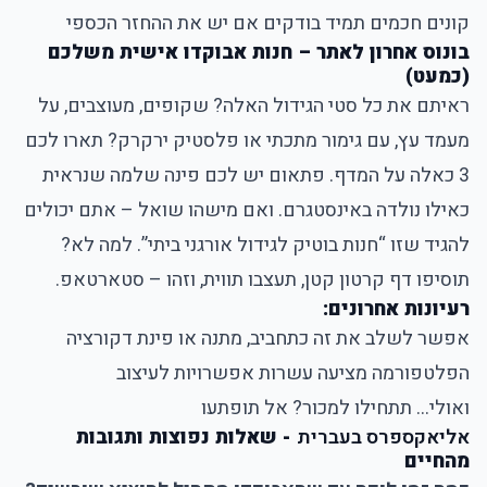
קונים חכמים תמיד בודקים אם יש את ההחזר הכספי
בונוס אחרון לאתר – חנות אבוקדו אישית משלכם
(כמעט)
ראיתם את כל סטי הגידול האלה? שקופים, מעוצבים, על
מעמד עץ, עם גימור מתכתי או פלסטיק ירקרק? תארו לכם
3 כאלה על המדף. פתאום יש לכם פינה שלמה שנראית
כאילו נולדה באינסטגרם. ואם מישהו שואל – אתם יכולים
להגיד שזו “חנות בוטיק לגידול אורגני ביתי”. למה לא?
תוסיפו דף קרטון קטן, תעצבו תווית, וזהו – סטארטאפ.
רעיונות אחרונים:
אפשר לשלב את זה כתחביב, מתנה או פינת דקורציה
הפלטפורמה מציעה עשרות אפשרויות לעיצוב
ואולי... תתחילו למכור? אל תופתעו
אליאקספרס בעברית
- שאלות נפוצות ותגובות
מהחיים