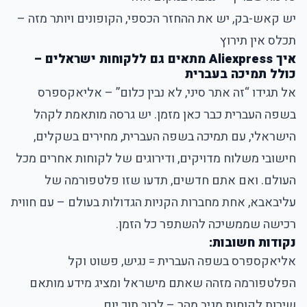
יש קאש-בק, יש את ההחזר הכספי, הקופונים ויותר מזה –
תכלס אין תירוץ
איך Aliexpress מתאים גם ללקוחות ישראלים –
כולל תמיכה בעברית
אל תגידו “זה אתר סיני, לא נבין כלום” – אליאקספרס
בשפה העברית כבר כאן מזמן. יש גרסה מותאמת לקהל
הישראלי, עם תמיכה בשפה העברית, מחירים בשקלים,
חישובי משלוח מדויקים, ודירוגים של לקוחות אחרים מכל
העולם. ואם אתם חדשים, תדעו שזו פלטפורמה של
עליבאבא, אחת מחברות הקניות הגדולות בעולם – עם חווית
רכישה שממשיכה להשתפר כל הזמן.
נקודות חשובות:
אליאקספרס בשפה העברית = נגיש, פשוט וקל
הפלטפורמה מזהה שאתם מישראל ומציג מידע מותאם
שירות לקוחות מגיב מהר – לרוב תוך יום