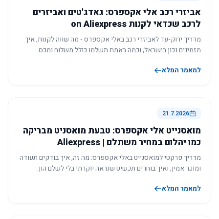
אביזרי רכב אלי אקספרס: גאדג'טים ואביזרים
לרכב שכדאי לקנות on Aliexpress
מדריך ירוק-עד לאביזרי רכב באלי אקספרס - מה שווה לקנות, איך
מזמינים נכון בישראל, וכמה באמת תשלמו כולל משלוח ומכס.
למאמר המלא
21.7.2026
מואסנייט אלי אקספרס: טבעת מואסניט מבריקה
כמו יהלום במחיר משתלם | Aliexpress
מדריך פרקטי למואסנייט באלי אקספרס: מה זה, איך בודקים תעודה
ומוכר אמין, ואיך בוחרים תכשיט שנראה יוקרתי בלי לשלם הון.
למאמר המלא