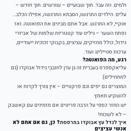
ולמים. וזה עבד. תוך שבועיים – שורשים. תוך חודש –
עלים. הילדים התרגשו, הסבתא התרגשה, אפילו הכלב...
אוקיי, לא התרגש. אבל אתם מבינים את הפואנטה. ואז
נפתח השער – גילינו עוד קטגוריות שלמות של אביזרי
גידול, כולל מחזיקים, עציצים, בקבוקי זכוכית ייעודיים,
ערכות סטיילינג ועוד.
רגע, מה הפואנטה?
עליאקספרס בעברית זה גן עדן לחובבי גידול אבוקדו (גם
למתחילים)
המוצרים גם יפים וגם פרקטיים – אין צורך לקדוח או
להשקיע מאמץ
יש החזר כספי על הרבה פריטים אם מזמינים עם קאשבק
– לא לשכוח!
איך לגדל עץ אבוקדו במרפסת
? כן, גם אם אתם לא
אנשי עציצים