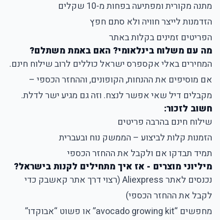
מתנה מקורית ומפתיעה בפחות מ-10 שקלים
הזדמנות לייצר חוויה ולא סתם חפץ
הפריטים זמינים בקלות באתר
מה עם משלוח בינלאומי? האם באמת משתלם?
המחירים באלי אקספרס ישראל כוללים לרוב שילוח חינם.
אם מוסיפים את ההנחות, הקופונים, וההחזר הכספי –
מקבלים דיל שאי אפשר לנצח. וזה גם מגיע ישר לדלת.
חשוב לזכור:
שילוח חינם בהרבה פריטים
הזמנות קלות לביצוע – הממשק נוח ובעברית
תמיד תבדקו אם ולקבל את ההחזר הכספי
מיליוני מוצרים - אז איך מתחילים לקנות בישראל?
נכנסים לאתר Aliexpress (רצוי דרך אתר קאשבק כדי
לקבל את ההחזר הכספי)
מחפשים “avocado growing kit” או פשוט “אבוקדו”