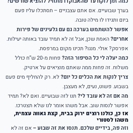
כמה זמן לוקח עד שהאבוקדו מתחיל להוציא שורשים?
בערך שבועיים. אם אתם עצבניים – תסתכלו עליו פעם
ביום ותגידו לו מילה טובה.
אפשר להשתמש בערכה גם עם גלעינים של פירות
אחרים?
האמת שכן, אבל זה לא תמיד עובד באותה יעילות.
אפרסק? אולי. מנגו? תכינו מקום במרפסת.
כמה יעלה לי כל הסיפור הזה?
פחות מ-20 ש”ח כולל
משלוח. זה פחות ממה שאתם מוציאים על ארטיק.
צריך לנקות את הכלים כל יום?
לא. רק להחליף מים פעם
בשבוע. פשוט, נעים, לא מעצבן.
מה אם זה לא עובד לי?
תנו לזה שבועיים. ואם לא? תמיד
אפשר לנסות שוב. אבל משהו אומר לנו שלא תצטרכו.
אז כן, כולנו רוצים ירוק בבית, קצת גאווה עצמית,
משהו לסטורי
וזה פה, בידיים שלכם. תנסו את זה שבוע –
אם זה לא