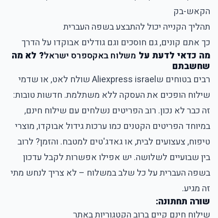
הקאש-בק
תהליך הקנייה יכול להתבצע בשפה העברית
כך אתם קונים, גם חוסכים וגם גודלים אבוקדו על הדרך
מה כדאי לדעת על
משלוח באקספרס ישראל
? לא מה
שחשבתם
רבים בטוחים שAliexpress israel שולח לאט, או שדמי
שילוח הופכים את העסקה ללא משתלמת. חדשות טובות:
זה כבר לא נכון. רוב הפריטים נשלחים עם שילוח חינם,
במיוחד הפריטים הקטנים כמו ערכות גידול אבוקדו, מוצרי
טיפוח, צעצועים לבית, או גאדג'טים למטבח. והזמן? לרוב
בין שבועיים לשלושה. יש אפילו אפשרות לקבל עדכון
בשפה העברית על כל שלב במשלוח – לא צריך לנחש מתי
זה מגיע.
שורה תחתונה:
שילוח חינם קיים ברוב הקטגוריות באתר