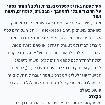
איך לקנות באלי אקספרס בעברית
ולקבל החזר כספי
על המוצרים בלי להסתבך - מבצעים, קופונים, הנחה
ועוד
אוקיי, עצרו הכל. כי אם אתם לא משתמשים בקאשבק
כשאתם עושים קנייה ב־aliexpress – אתם משאירים כסף
על הרצפה. לא דימוי. כסף אמיתי. בין אם אתם רוכשים
מוצרים לבית ולגינה, ערכות גידול, או סתם פותחים את
האתר כי בא לכם לראות “מה יש חדש” – תזכרו: כל קנייה
יכולה להחזיר לכם כמה אחוזים לכיס. פשוט נרשמים
לאתר קאש-בק (יש כאלה בשפה העברית, כן), לוחצים דרך
הקישור שלו לעלי אקספרס בשפה העברית, וזהו. ואם זה
נשמע לכם כמו טריק של גיקים, תתפלאו לגלות שזה הכי
פשוט בעולם.
בקצרה:
עליאקספרס תומך בקנייה עם ההחזר הכספי דרך אתרי