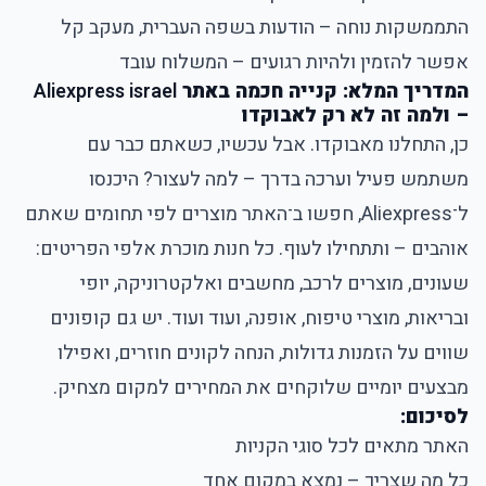
התממשקות נוחה – הודעות בשפה העברית, מעקב קל
אפשר להזמין ולהיות רגועים – המשלוח עובד
המדריך המלא: קנייה חכמה באתר
Aliexpress israel
– ולמה זה לא רק לאבוקדו
כן, התחלנו מאבוקדו. אבל עכשיו, כשאתם כבר עם
משתמש פעיל וערכה בדרך – למה לעצור? היכנסו
ל־Aliexpress, חפשו ב־האתר מוצרים לפי תחומים שאתם
אוהבים – ותתחילו לעוף. כל חנות מוכרת אלפי הפריטים:
שעונים, מוצרים לרכב, מחשבים ואלקטרוניקה, יופי
ובריאות, מוצרי טיפוח, אופנה, ועוד ועוד. יש גם קופונים
שווים על הזמנות גדולות, הנחה לקונים חוזרים, ואפילו
מבצעים יומיים שלוקחים את המחירים למקום מצחיק.
לסיכום:
האתר מתאים לכל סוגי הקניות
כל מה שצריך – נמצא במקום אחד