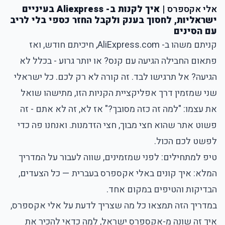
אלי אקספרס
| איך לקנות ב- Aliexpress בעיניים
ישראליות, לחסוך בענק ולקבל החזר כספי בלי לריב
עם הסינים
קניתם משהו ב- AliExpress.com, חיכיתם חודש, ואז
פתאום החבילה הגיעה עם קנס? או יותר גרוע - בכלל לא
הגיעה? אל תרגישו לבד. זה קורה לא רק לכם. כל ישראלי
שני שמזמין דרך אפליקציית הקניות הזו, מתישהו שואל
את עצמו: "למה זה כזה מסובך?" אז לא, זה לא אתם - זה
פשוט אתר שהוא חצי מבוך, חצי הזדמנות. ואנחנו פה כדי
לפשט לכם הכול.
טיפ למתחילים: לפני שמזמינים, שווה לעבור על
המדריך
המלא: איך קונים באלי אקספרס בעברית
— כל הצעדים,
הבדיקות והטיפים במקום אחד.
במדריך הזה תמצאו כל מה שצריך לדעת על
אלי אקספרס
,
איך זה שונה מ-אקספרס ישראל, למה כדאי להכיר את