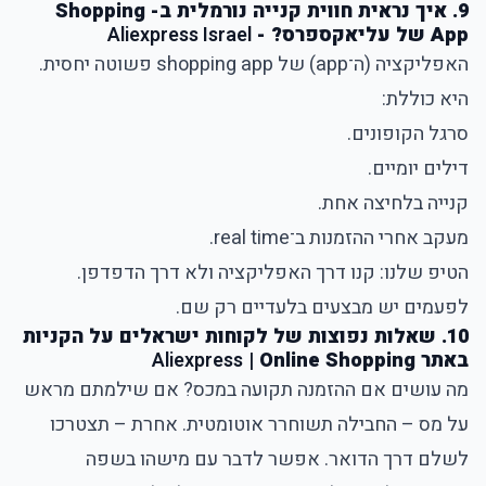
9. איך נראית חווית קנייה נורמלית ב- Shopping
App של עליאקספרס? -
Aliexpress Israel
האפליקציה (ה־app) של shopping app פשוטה יחסית.
היא כוללת:
סרגל הקופונים.
דילים יומיים.
קנייה בלחיצה אחת.
מעקב אחרי ההזמנות ב־real time.
הטיפ שלנו: קנו דרך האפליקציה ולא דרך הדפדפן.
לפעמים יש מבצעים בלעדיים רק שם.
10. שאלות נפוצות של לקוחות ישראלים על הקניות
באתר
| Online Shopping
Aliexpress
מה עושים אם ההזמנה תקועה במכס? אם שילמתם מראש
על מס – החבילה תשוחרר אוטומטית. אחרת – תצטרכו
לשלם דרך הדואר. אפשר לדבר עם מישהו בשפה