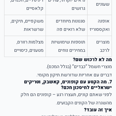
נראים יוקרתי, עולים
דיגיטליים, חכמים,
שעונים
גרושים
קלאסיים
אופנה
סגנונות מיוחדים
משקפיים, תיקים,
ואקססוריז
שלא רואים פה
שרשראות
מוצרים
תוספות שימושיות
מצלמות רוורס,
לרכב
במחירים נוחים
מטענים, כיסויים
מה לא לרכוש שם?
מוצרי חשמל “כבדים” (בגלל המכס).
דברים עם אחריות שדורשת תיקון מקומי.
7. מה הקטע עם קופונים, קאשבק, וטריקים
ישראליים לחיסכון חכם?
לפני שאתם קונים, תעצרו רגע – קופונים הם חלק
מהשגרה של הקונים הקבועים.
איך זה עובד?