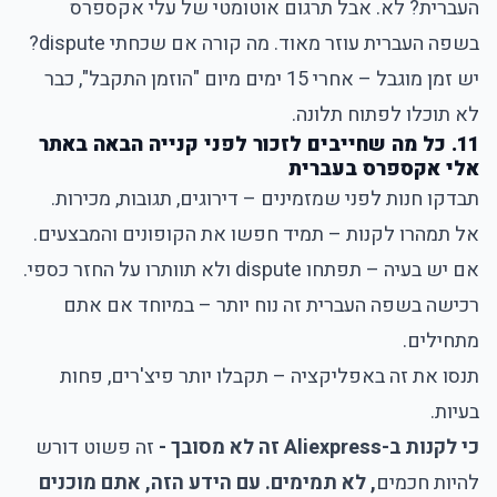
העברית? לא. אבל תרגום אוטומטי של עלי אקספרס
בשפה העברית עוזר מאוד. מה קורה אם שכחתי dispute?
יש זמן מוגבל – אחרי 15 ימים מיום "הוזמן התקבל", כבר
לא תוכלו לפתוח תלונה.
11. כל מה שחייבים לזכור לפני קנייה הבאה באתר
אלי אקספרס בעברית
תבדקו חנות לפני שמזמינים – דירוגים, תגובות, מכירות.
אל תמהרו לקנות – תמיד חפשו את הקופונים והמבצעים.
אם יש בעיה – תפתחו dispute ולא תוותרו על החזר כספי.
רכישה בשפה העברית זה נוח יותר – במיוחד אם אתם
מתחילים.
תנסו את זה באפליקציה – תקבלו יותר פיצ'רים, פחות
בעיות.
כי לקנות ב-Aliexpress זה לא מסובך -
זה פשוט דורש
להיות חכמים
, לא תמימים. עם הידע הזה, אתם מוכנים