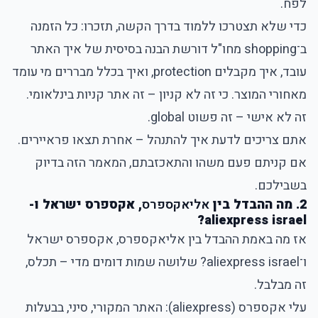
לפח.
כדי שלא תצטרכו ללמוד בדרך הקשה, תזכרו: כל הזמנה
ב־shopping מחו"ל דורשת הבנה בסיסית של איך האתר
עובד, איך מקבלים protection, ואיך בכלל מבררים מי עומד
מאחורי המוצר. כי זה לא קניון – זה אתר קניות בינלאומי.
זה לא אישי – זה פשוט global.
אתם צריכים לדעת איך להתנהל – אחרת תצאו פראיירים.
אם קניתם פעם משהו והתאכזבתם, המאמר הזה בדיוק
בשבילכם.
2. מה ההבדל בין
אליאקספרס
, אקספרס ישראל ו-
aliexpress israel?
אז מה באמת ההבדל בין אליאקספרס, אקספרס ישראל
ו־aliexpress israel? שלושה שמות דומים מדי – תכלס,
זה מבלבל.
עלי אקספרס (aliexpress): האתר המקורי, סיני, בבעלות