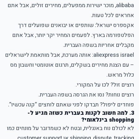
alibaba, מוכר ישירות ממפעלים, מחירים זולים, אבל אתם
אחראים לכל טעות.
אקספרס ישראל: שותפים או יבואנים שפועלים דרך
הפלטפורמה בארץ. לפעמים המחיר יקר יותר, אבל אתם
מקבלים אחריות בשפה העברית.
aliexpress israel: אותה מערכת, אבל מותאמת לישראלים
– עם הצגת מחירים בשקלים, תרגום אוטומטי וחשבון מס
כלול מראש.
רוצים זול? לכו על המקורי.
רוצים נוחות? נסו את הגרסה בשפה העברית.
פוחדים ליפול? תבדקו לפני שאתם לוחצים “קנה עכשיו”.
3. למה חשוב לקנות בעברית כשזה מגיע ל-
shopping בינלאומי?
לא לכולם נוח באנגלית, ובטח לא כשמדובר על מונחים כמו
shipping, dispute, tracking או customer support.