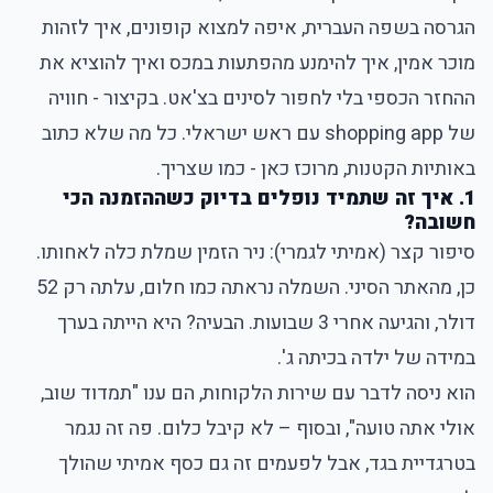
הגרסה בשפה העברית, איפה למצוא קופונים, איך לזהות
מוכר אמין, איך להימנע מהפתעות במכס ואיך להוציא את
ההחזר הכספי בלי לחפור לסינים בצ'אט. בקיצור - חוויה
של shopping app עם ראש ישראלי. כל מה שלא כתוב
באותיות הקטנות, מרוכז כאן - כמו שצריך.
1. איך זה שתמיד נופלים בדיוק כשההזמנה הכי
חשובה?
סיפור קצר (אמיתי לגמרי): ניר הזמין שמלת כלה לאחותו.
כן, מהאתר הסיני. השמלה נראתה כמו חלום, עלתה רק 52
דולר, והגיעה אחרי 3 שבועות. הבעיה? היא הייתה בערך
במידה של ילדה בכיתה ג'.
הוא ניסה לדבר עם שירות הלקוחות, הם ענו "תמדוד שוב,
אולי אתה טועה", ובסוף – לא קיבל כלום. פה זה נגמר
בטרגדיית בגד, אבל לפעמים זה גם כסף אמיתי שהולך