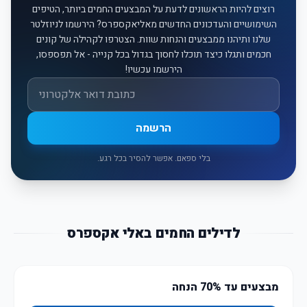
רוצים להיות הראשונים לדעת על המבצעים החמים ביותר, הטיפים
השימושיים והעדכונים החדשים מאליאקספרס? הירשמו לניוזלטר
שלנו ותיהנו ממבצעים והנחות שוות. הצטרפו לקהילה של קונים
חכמים ותגלו כיצד תוכלו לחסוך בגדול בכל קנייה - אל תפספסו,
הירשמו עכשיו!
אימייל
הרשמה
בלי ספאם. אפשר להסיר בכל רגע.
לדילים החמים באלי אקספרס
מבצעים עד 70% הנחה