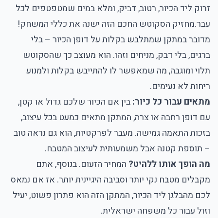
זרוק ליד הכיור, רטוב, דביק, ומלא במים שמטפטפים לכל
עבר.
מחזיק הסקוטש החכם
הזה ישנה את כללי המשחק!
מדובר במתקן שמתלבש בקלות על דופן הכיור – בלי
ברגים, בלי דבק, מניחים וזהו. הוא מעוצב כך שהסקוטש
תלוי ומוגבה, מה שמאפשר לו להתייבש בקלות ולמנוע
ריחות לא נעימים.
מתאים עבור כל כיור:
בין אם הכיור שלכם גדול או קטן,
עם דופן רחבה או צרה, המתקן מתאים כמעט בכל עיצוב,
בזכות התאמה גמישה. מעבר לפרקטיות, הוא גם נראה טוב
– תוספת קטנה אבל משמעותית לעיצוב המטבח.
מה הופך אותו ללהיט?
המחיר הזעום. בנוסף, אתם
מקבלים מטבח נקי יותר וסביבה היגיינית יותר. אז אם נמאס
לכם מהבלגן ליד הכיור, המתקן הזה הוא פתרון פשוט, יעיל
וזול עבור כל משפחה ישראלית.