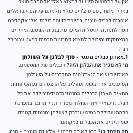
אין על התחושה הזו של למצוא באלי אקספרס מוצר
במחיר מגוחך, עם פיצ'רים שלא חלמתם עליהם. ישראלים
אוהבים דברים טובים, במיוחד כשהם זולים. אלי אקספרס
הפך לחנות הדיגיטלית המועדפת בזכות השפע, המחירים
המצחיקים והיכולת למצוא פתרונות חכמים כמעט עבור כל
דבר.
1.
מארגן כבלים מגנטי
- סוף לבלגן על השולחן
מי לא מכיר את הבלגן הזה?
הכבלים של המטענים,
האוזניות ושאר הגאדג'טים מתפזרים על השולחן,
מסתבכים אחד בשני, ונופלים על הרצפה ברגע הכי פחות
מתאים.
מארגן הכבלים המגנטי
הזה יפתור לכם את כל
הבלגן, וישאיר את השולחן מסודר ונקי. מדובר במערכת
חכמה שכוללת בסיס שנדבק לשולחן ומגנטים קטנים
שמחזיקים את הכבלים במקומם.
מה מיוחד בו?
הוא לא רק פרקטי, אלא גם מעוצב – מגיע