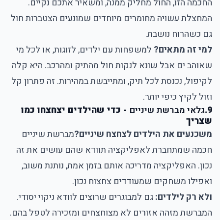
החכמה
הזו, החול מחליק ממנה, ומשאיר אתכם נקיים.
המחצלת עשויה מחומרים מיוחדים שמונעים הצטברות חול
גם כשהרוח נושבת.
למי זה מתאים?
למשפחות עם ילדים, לזוגות, או לכל מי
שאוהב ים אבל שונא לנקות חול מהתיק ומהרכב. היא קלה
לקיפול, נכנסת לכל תיק, ומתייבשת במהירות. זה פתרון קל
וזול לקיץ כיפי יותר.
9.
גלאי מברשת שיניים
- כדי שהילדים יצחצחו כמו
שצריך
משכנעים את הילדים לצחצח שיניים?
מברשת שיניים
חכמה
שמתחברת לאפליקציה תוודא שהם עושים את זה
נכון. האפליקציה מדריכה אותם בזמן אמת, נותנת משוב,
ואפילו משחקים שמעודדים צחצוח נכון.
ולא רק לילדים:
גם למבוגרים שרוצים לוודא ניקוי יסודי.
המברשת מזהה אזורים לא מצוחצחים ומזכירה לטפל בהם.