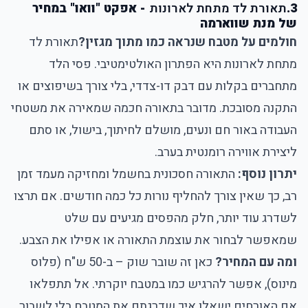
3.
תאורת לד מתחת לארונות
- אפקט "וואו" במחיר
של מנת שווארמה
חולמים על מטבח שנראה כמו מתוך מגזין?
תאורת לד
מתחת לארונות
היא הפתרון האולטימטיבי. פסי הלד
מתחברים בקלות עם דבק דו-צדדי, בלי צורך בשיפוצים או
התקנה מסובכת. מדובר בתאורה חכמה שמאירה את משטחי
העבודה באור חם ונעים, מושלם לחיתוך, בישול, או סתם
ליצירת אווירה רומנטית בערב.
יתרון נוסף:
התאורה חסכונית בחשמל ומחזיקה מעמד זמן
רב, כך שאין צורך להחליף נורות כל כמה חודשים. אם תרצו
לשדרג עוד יותר, חלק מהפסים מגיעים עם שלט
שמאפשר לבחור את עוצמת התאורה או אפילו את הצבע.
ומה עם המחיר?
כאן זה שובר שוק – ב-50 ש"ח (פלוס
מינוס), אפשר להרגיש כמו במטבח יוקרתי. אל תתפלאו
אם האורחים ישאלו איך שדרגתם את המטבח בלי לשבור