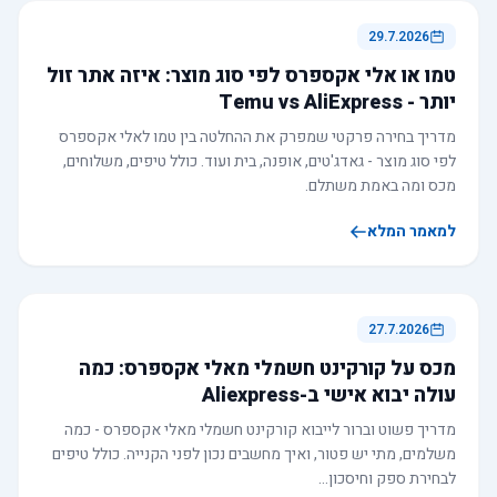
29.7.2026
טמו או אלי אקספרס לפי סוג מוצר: איזה אתר זול
יותר - Temu vs AliExpress
מדריך בחירה פרקטי שמפרק את ההחלטה בין טמו לאלי אקספרס
לפי סוג מוצר - גאדג'טים, אופנה, בית ועוד. כולל טיפים, משלוחים,
מכס ומה באמת משתלם.
למאמר המלא
27.7.2026
מכס על קורקינט חשמלי מאלי אקספרס: כמה
עולה יבוא אישי ב-Aliexpress
מדריך פשוט וברור לייבוא קורקינט חשמלי מאלי אקספרס - כמה
משלמים, מתי יש פטור, ואיך מחשבים נכון לפני הקנייה. כולל טיפים
לבחירת ספק וחיסכון…