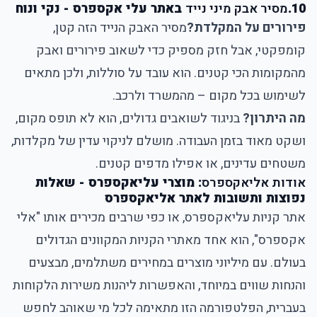
10.
מסיר אבק מיני נייד
באתר עלי אקספרס - נקי ונוח
פירורים על המקלדת?
מסיר האבק הנייד
הזה קטן,
קומפקטי, אבל חזק מספיק כדי לשאוב פירורים ואבק
מהמקומות הכי קטנים. הוא עובד על סוללות, ולכן מתאים
לשימוש בכל מקום – מהמשרד ולרכב.
מה היתרון?
בניגוד לשואבים גדולים, הוא לא תופס מקום,
ושקט מאוד בזמן העבודה. מושלם לניקוי עדין של מקלדות,
משטחים עדינים, או אפילו מדפים קטנים.
אודות אליאקספרס
: מוצרי עליאקספרס - שאלות
נפוצות ותשובות לאתר אליאקספרס
אתר קניות עליאקספרס, או כפי שרבים מכירים אותו "אלי
אקספרס", הוא אחד מאתרי הקניות המקוונים הגדולים
בעולם. עם מיליוני מוצרים במחירים משתלמים, מבצעים
והנחות שווים במיוחד, והאפשרות ליהנות משירות הלקוחות
בעברית, הפלטפורמה הזו מתאימה לכל מי שאוהב לחפש