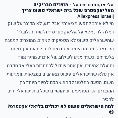
אלי אקספרס ישראל
- מוצרים מבריקים
מאליאקספרס שכל בית ישראלי פשוט צריך
Aliexpress Israel
|
מי לא אוהב לחפש מציאות? אבל רגע, לא מדובר על שוק
רמלה-לוד, אלא על אליאקספרס – ה"שוק הגלובלי"
שהישראלים פשוט לא מפסיקים לאהוב. ממוצרים למטבח
ועד גאדג'טים מדהימים שגורמים לכם לתהות איך חייתם
בלעדיהם. כשזה מגיע לשילוב של איכות, מחיר נמוך
ותועלת אמיתית, אין אתר שיכול להתחרות באלי אקספרס.
אין פלא שהישראלים פשוט מאוהבים במציאות שמגיעות
משם. הפעם החלטנו לקחת אתכם לסיור מיוחד בין
המוצרים הכי מפתיעים ושימושיים שכל בית ישראלי חייב
להכיר.
למה הישראלים פשוט לא יכולים בלי
אלי אקספרס
?
😍