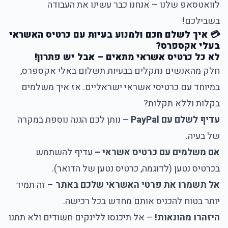
לוואטסאפ שלנו – אנחנו כבר עשינו את העבודה
בשבילכם!
💳 איך לשלם חכם ולמנוע בעיות עם כרטיס האשראי
בעלי אקספרס?
לא כל כרטיס אשראי מתאים – אבל יש פתרון!
חלק מהאנשים נתקלים בבעיות תשלום באלי אקספרס,
במיוחד עם כרטיסי אשראי ישראליים. אז איך משלמים
בקלות וללא תקלות?
עדיף לשלם עם PayPal
– נותן לכם הגנה נוספת במקרה
של בעיה.
אם משלמים עם כרטיס אשראי –
עדיף להשתמש
בכרטיס נטען (לדוגמה, כרטיס נטען של הדואר).
אל תשמרו את פרטי האשראי שלכם באתר
– זה תמיד
יותר בטוח להכניס אותם מחדש בכל רכישה.
היזהרו מהונאות!
– אל תיכנסו ללינקים חשודים ולא תתנו