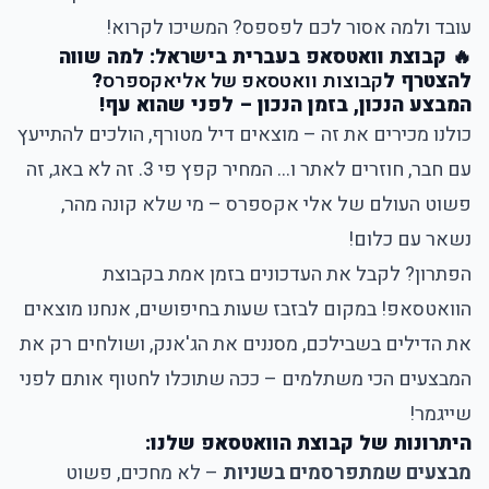
עובד ולמה אסור לכם לפספס? המשיכו לקרוא!
🔥 קבוצת וואטסאפ בעברית בישראל: למה שווה
להצטרף ל
קבוצות וואטסאפ של אליאקספרס
?
המבצע הנכון, בזמן הנכון – לפני שהוא עף!
כולנו מכירים את זה – מוצאים דיל מטורף, הולכים להתייעץ
עם חבר, חוזרים לאתר ו... המחיר קפץ פי 3. זה לא באג, זה
פשוט העולם של אלי אקספרס – מי שלא קונה מהר,
נשאר עם כלום!
הפתרון?
לקבל את העדכונים בזמן אמת בקבוצת
הוואטסאפ
! במקום לבזבז שעות בחיפושים, אנחנו מוצאים
את הדילים בשבילכם, מסננים את הג'אנק, ושולחים רק את
המבצעים הכי משתלמים – ככה שתוכלו לחטוף אותם לפני
שייגמר!
היתרונות של קבוצת הוואטסאפ שלנו:
מבצעים שמתפרסמים בשניות
– לא מחכים, פשוט