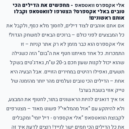
אלי אקספרס וואטסאפ
- מחפשים את הדילים הכי
טובים באלי אקספרס? הצטרפו לוואטסאפ וקבלו
אותם ראשונים!
אם אתם אוהבים לצוד דילים, לחסוך מלא כסף, ולקבל את
כל המבצעים לפני כולם – ברוכים הבאים למשחק הגדול!
אלי אקספרס הוא כבר מזמן לא רק אתר קניות – זו
התמכרות. כל אחד מאיתנו חטף את ה"בום" הזה כשגילה
שהוא יכול לקנות שעון חכם ב-20 ש"ח, גאדג'טים בשקל
תשעים, ואפילו רהיטים במחירים הזויים. אבל הבעיה היא
אחת – הדילים הכי טובים נעלמים מהר יותר מהזמנה של
טייק אווי בשבת בערב!
אז איך דואגים להיות הראשונים בתור, לחטוף את המבצע,
ולא להיתקע עם "אזל מהמלאי"? פשוט מאוד – מצטרפים
לקבוצת הוואטסאפ "
אלי אקספרס - דיל יומי
" ומקבלים
את כל הדילים הכי חמים ישר לנייד! רוצים לדעת איך זה