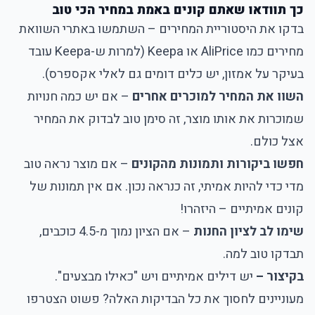
כך תוודאו שאתם קונים באמת במחיר הכי טוב
בדקו את היסטוריית המחירים – השתמשו באתרי השוואת
מחירים כמו AliPrice או Keepa (למרות ש-Keepa עובד
בעיקר על אמזון, יש כלים דומים גם לאלי אקספרס).
השוו את המחיר למוכרים אחרים
– אם יש כמה חנויות
שמוכרות את אותו מוצר, זה סימן טוב לבדוק את המחיר
אצל כולם.
חפשו ביקורות ותמונות מהקונים
– אם מוצר נראה טוב
מדי כדי להיות אמיתי, זה כנראה נכון. אם אין תמונות של
קונים אמיתיים – היזהרו!
שימו לב לציון החנות
– אם הציון נמוך מ-4.5 כוכבים,
תבדקו טוב למה.
בקיצור –
יש דילים אמיתיים ויש "כאילו מבצעים".
מעוניינים לחסוך את כל הבדיקות האלה? פשוט הצטרפו