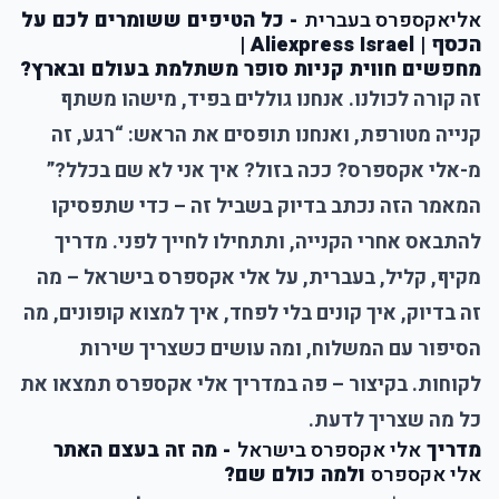
אליאקספרס בעברית
- כל הטיפים ששומרים לכם על
הכסף | Aliexpress Israel |
מחפשים חווית קניות סופר משתלמת בעולם ובארץ?
זה קורה לכולנו. אנחנו גוללים בפיד, מישהו משתף
קנייה מטורפת, ואנחנו תופסים את הראש: “רגע, זה
מ-אלי אקספרס? ככה בזול? איך אני לא שם בכלל?”
המאמר הזה נכתב בדיוק בשביל זה – כדי שתפסיקו
להתבאס אחרי הקנייה, ותתחילו לחייך לפני. מדריך
מקיף, קליל, בעברית, על אלי אקספרס בישראל – מה
זה בדיוק, איך קונים בלי לפחד, איך למצוא קופונים, מה
הסיפור עם המשלוח, ומה עושים כשצריך שירות
לקוחות. בקיצור – פה במדריך אלי אקספרס תמצאו את
כל מה שצריך לדעת.
מדריך
אלי אקספרס בישראל
- מה זה בעצם האתר
אלי אקספרס
ולמה כולם שם?