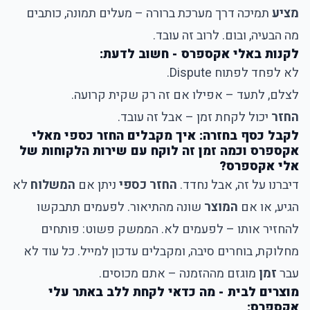
מציע
תמיכה דרך מערכת ברורה – מעלים תמונה, כותבים
מה הבעיה, ובום. לרוב זה עובד.
לקנות באלי אקספרס - חשוב לדעת:
לא לפחד לפתוח Dispute.
לצלם, לתעד – אפילו אם זה רק שקית קרועה.
החזר
יכול לקחת זמן – אבל זה עובד.
לקבל כסף בחזרה: איך מקבלים החזר כספי מאלי
אקספרס וכמה זמן זה לוקח עם שירות הלקוחות של
אלי אקספרס?
דיברנו על זה, אבל נחדד.
החזר כספי
ניתן אם
המשלוח
לא
הגיע, או אם
המוצר
שונה מהתיאור. לפעמים תתבקשו
להחזיר אותו – לפעמים לא. הממשק פשוט: פותחים
מחלוקת, בוחרים סיבה, ומקבלים עדכון למייל. כל עוד לא
עבר
זמן
מוגזם מההזמנה – אתם מכוסים.
מוצרים לבית - מה כדאי לקחת ללב באתר עלי
אקספרס: