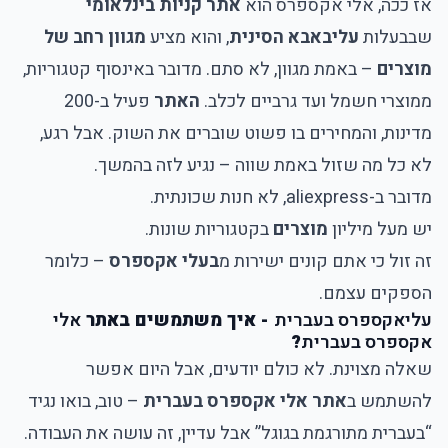
אז ככה,
אלי אקספרס
הוא
אתר קניות בינלאומי
שבבעלות
עליבאבא הסינית
, והוא מציע
מגוון רחב של
מוצרים
– באמת מגוון, לא סתם. מדובר באינסוף קטגוריות,
ממוצרי חשמל ועד גרביים לכלב.
האתר
פעיל ב-200
מדינות, והמחירים בו פשוט שוברים את השוק. אבל רגע,
לא כל מה שזול באמת שווה – נגיע לזה בהמשך.
מדובר ב-aliexpress, לא חנות שכונתית.
יש מעל מיליון
מוצרים
בקטגוריות שונות.
זה זול כי אתם קונים ישירות מ
בעלי אקספרס
– כלומר
הספקים עצמם.
עליאקספרס בעברית
- איך משתמשים באתר
אלי
אקספרס בעברית
?
שאלה מצוינת. לא כולם יודעים, אבל היום אפשר
להשתמש ב
אתר אלי אקספרס בעברית
– טוב, בואו נגיד
“בעברית מתורגמת בגוגל” אבל עדיין, זה עושה את העבודה.