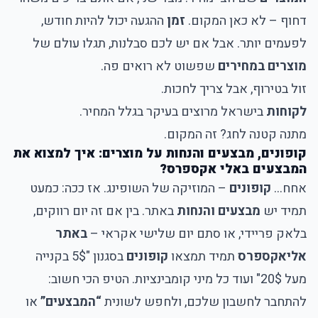
דחוף – לא כאן המקום.
זמן
ההגעה יכול להיות חודש,
לפעמים יותר. אבל אם יש לכם סבלנות, תגלו עולם של
מוצרים במחירים
שפשוט לא רואים פה.
זול בטירוף, אבל צריך לחכות.
לקוחות
בישראל מרוצים בעיקר בגלל המחיר.
מתנה קטנה לחג? זה המקום.
קופונים, מבצעים והנחות על מוצרים: איך למצוא את
המבצעים באלי אקספרס?
אחח…
קופונים
– המוזיקה של השופינג. אז ככה: כמעט
תמיד יש
מבצעים והנחות
באתר. בין אם זה יום רווקים,
בלאק פריידי, או סתם יום שלישי אקראי –
באתר
אליאקספרס
תמיד תמצאו
קופונים
בסגנון "5$ בקנייה
מעל 20$" ועוד כל מיני קומבינציות. הטיפ הכי חשוב:
להתחבר לחשבון שלכם, ולחפש לשונית
“המבצעים”
או