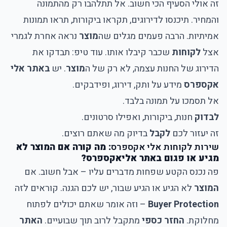
זה אולי הסעיף הכי חשוב. אל תתלהבו רק מהתמונה
והמחיר. תיכנסו לדירוגים, תקראו ביקורות, תראו תמונות
אמיתיות. הרבה פעמים מגלים שה
מוצר
נראה אחרת לגמרי
אצל
לקוחות
שכבר קיבלו אותו. עוד טיפ: תבדקו את
הדירוג של החנות עצמה, לא רק של ה
מוצר
. יש
באתר אלי
אקספרס
מידע על ותק, דירוג, ופידבקים.
אל תסמכו על תמונה בלבד.
לבדוק
חנות, ביקורות, ואפילו סרטונים.
זה יעזור לכם
לקבל
בדיוק מה שאתם רוצים.
שירות לקוחות אלי אקספרס
: מה קורה אם המוצר לא
מגיע או פגום באתר אליאקספרס?
פה נכנס הקטע שפחות מדברים עליו – אבל חשוב. אם
המוצר
לא הגיע או הגיע שבור, יש לכם הגנה. קוראים לזה
Buyer Protection
– וזה אומר שאתם יכולים לפתוח
מחלוקת.
החזר כספי
מתקבל לרוב תוך שבועיים.
האתר