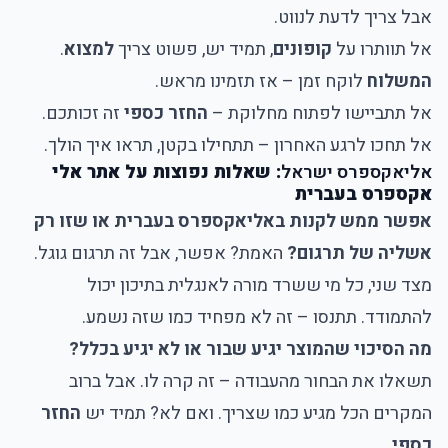
אבל צריך לדעת לנווט.
אל תוותרו על
קופונים
, תמיד יש, פשוט צריך
למצוא
.
המשלוח
לוקח זמן – אז תזמינו מראש.
אל תתביישו לפתוח מחלוקת –
החזר כספי
זה זכותכם.
אל תחכו לרגע האחרון – תתחילו בקטן, תראו איך הולך.
אליאקספרס ישראל
: שאלות נפוצות על אתר אלי
אקספרס בעברית
אפשר ממש לקנות באליאקספרס בעברית או שזו רק
אשליה של תרגום?
האמת? אפשר, אבל זה תרגום גוגל.
מצד שני, כל מי ששרד מורה לאנגלית בתיכון יכול
להתמודד. תתנסו – זה לא מפחיד כמו שזה נשמע.
מה הסיכוי שהמוצר יגיע שבור או לא יגיע בכלל?
תשאלו את הבחור מהעבודה – זה קרה לו. אבל ברוב
המקרים הכל מגיע כמו שצריך. ואם לא? תמיד יש
החזר
כספי
.