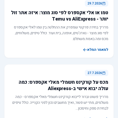
29.7.2026
טמו או אלי אקספרס לפי סוג מוצר: איזה אתר זול
יותר - Temu vs AliExpress
מדריך בחירה פרקטי שמפרק את ההחלטה בין טמו לאלי אקספרס
לפי סוג מוצר - גאדג'טים, אופנה, בית ועוד. כולל טיפים, משלוחים,
מכס ומה באמת משתלם.
למאמר המלא
27.7.2026
מכס על קורקינט חשמלי מאלי אקספרס: כמה
עולה יבוא אישי ב-Aliexpress
מדריך פשוט וברור לייבוא קורקינט חשמלי מאלי אקספרס - כמה
משלמים, מתי יש פטור, ואיך מחשבים נכון לפני הקנייה. כולל טיפים
לבחירת ספק וחיסכון…