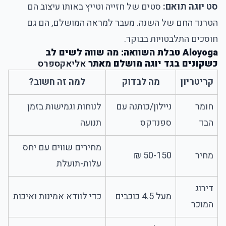
סט יוגה תואם:
סטים של חזייה וטייץ באותו עיצוב הם
הטרנד החם של השנה. מעבר למראה המושלם, הם גם
חוסכים התלבטויות בבוקר.
Aloyoga טבלת השוואה: מה שווה לשים לב
כשקונים בגד יוגה מושלם מאתר
אליאקספרס
קריטריון
מה לבדוק
למה זה חשוב?
חומר
ניילון/כותנה עם
לנוחות וגמישות בזמן
הבד
ספנדקס
תנועה
מחירים שווים עם יחס
מחיר
50-150 ₪
עלות-תועלת
דירוג
מעל 4.5 כוכבים
כדי לוודא אמינות ואיכות
המוכר