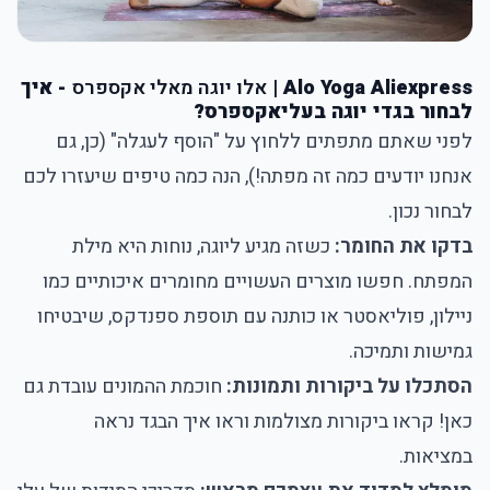
Alo Yoga Aliexpress |
אלו יוגה מאלי אקספרס
- איך
לבחור בגדי יוגה בעליאקספרס?
לפני שאתם מתפתים ללחוץ על "הוסף לעגלה" (כן, גם
אנחנו יודעים כמה זה מפתה!), הנה כמה טיפים שיעזרו לכם
לבחור נכון.
בדקו את החומר:
כשזה מגיע ליוגה, נוחות היא מילת
המפתח. חפשו מוצרים העשויים מחומרים איכותיים כמו
ניילון, פוליאסטר או כותנה עם תוספת ספנדקס, שיבטיחו
גמישות ותמיכה.
הסתכלו על ביקורות ותמונות:
חוכמת ההמונים עובדת גם
כאן! קראו ביקורות מצולמות וראו איך הבגד נראה
במציאות.