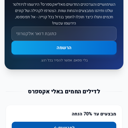
השימושיים והעדכונים החדשים מאליאקספרס? הירשמו לניוזלטר
שלנו ותיהנו ממבצעים והנחות שוות. הצטרפו לקהילה של קונים
חכמים ותגלו כיצד תוכלו לחסוך בגדול בכל קנייה - אל תפספסו,
הירשמו עכשיו!
אימייל
הרשמה
בלי ספאם. אפשר להסיר בכל רגע.
לדילים החמים באלי אקספרס
מבצעים עד 70% הנחה
למבצעים