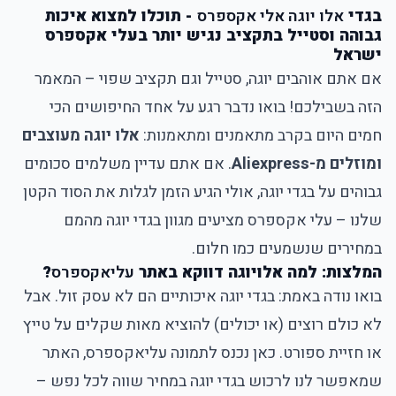
בגדי
אלו יוגה אלי אקספרס
- תוכלו למצוא איכות
גבוהה וסטייל בתקציב נגיש יותר בעלי אקספרס
ישראל
אם אתם אוהבים יוגה, סטייל וגם תקציב שפוי – המאמר
הזה בשבילכם! בואו נדבר רגע על אחד החיפושים הכי
חמים היום בקרב מתאמנים ומתאמנות:
אלו יוגה מעוצבים
ומוזלים מ-Aliexpress
. אם אתם עדיין משלמים סכומים
גבוהים על בגדי יוגה, אולי הגיע הזמן לגלות את הסוד הקטן
שלנו – עלי אקספרס מציעים מגוון בגדי יוגה מהמם
במחירים שנשמעים כמו חלום.
המלצות: למה אלויוגה דווקא באתר
עליאקספרס
?
בואו נודה באמת: בגדי יוגה איכותיים הם לא עסק זול. אבל
לא כולם רוצים (או יכולים) להוציא מאות שקלים על טייץ
או חזיית ספורט. כאן נכנס לתמונה עליאקספרס, האתר
שמאפשר לנו לרכוש בגדי יוגה במחיר שווה לכל נפש –