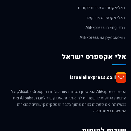
אליאקספרס שירות לקוחות
אלי אקספרס צור קשר
AliExpress in English
AliExpress на русском
אלי אקספרס ישראל
israelaliexpress.co.il
הסימן AliExpress הוא סימן מסחר רשום של חברת Alibaba Group, וכל
הזכויות הנוגעות לו שמורות לה. אתר זה אינו קשור לחברת Alibaba ואינו
בבעלותה. אנו פועלים כגורם מתווך בלבד ומספקים קישורים למוצרים
המוצעים באתר שלה.
שירות לקוחות