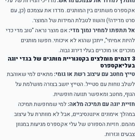
מומלץ למדוד את עצמכם מראש:
מדריכי המידות של עלי
אקספרס משתנים בין המותגים. מדדו את עצמכם (כן, עם
סרט מדידה!) והשוו לטבלת המידות של המוצר.
אל תתפתו למחיר נמוך מדי:
אם מוצר נראה "טוב מדי כדי
להיות אמיתי", ייתכן שהוא לא איכותי. חפשו מותגים
מוכרים או מוכרים בעלי דירוג גבוה.
3 דגמים מומלצים בקטגוריית מותגים של בגדי יוגה
בעליאקספרס
טייץ מחטב עם עיצוב רשת או גומי:
מתאים למי שאוהבת
לשלב נוחות עם סטייל. הטייץ יושב בצורה מושלמת על
הגוף, מחטב ומאפשר תנועה חופשית.
חזיית יוגה עם תמיכה מלאה:
למי שמחפשת תמיכה
במהלך אימונים אינטנסיביים, אבל לא מוותרת על עיצוב
מהמם. חזיות הספורט של עלי אקספרס מגיעות במגוון
צבעים וגזרות.