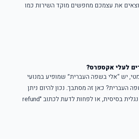
וצאים את עצמכם מחפשים מוקד השירות כמו
רים לעלי אקספרס?
טי, יש “אלי בשפה העברית” שמופיע במנועי
העברית? כאן זה מסתבך. נכון להיום ניתן
לשוחח בעיקר דרך הצ'אט באתר aliexpress, והוא לא תמיד בשפה העברית. לפעמים תצטרכו לתקשר באנגלית בסיסית, או לפחות לדעת לכתוב "refund