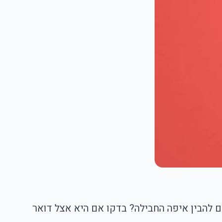
ביותר היא לא לדעת למי לפנות. אתם רוצים החזר כספי מאלי? אתם צריכים dispute. רוצים להבין איפה החבילה? בדקו אם היא אצל דואר