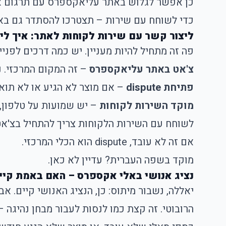
כן אפשר לגלוש באתר עליאקספרס עם תרגום או
כדי לשוחח עם שירות – תצטרכו להסתדר גם באנ
ליצור קשר עם שירות לקוחות לאתר: איך ל
פה זה מתחיל להיות מעניין. יש כמה דרכים לפנייה
צ'אט באתר עליאקספרס
– זה המקום המרכזי. 
פתיחת dispute
– אם מוצר לא הגיע או לא תו
מוקד השירות לקוחות
– יש שמועות על טלפון, 
לשוחח עם השירות הלקוחות צריך להתחיל בצ'אט
אם זה לא עובד, dispute הוא הכלי המרכזי.
מוקד בשפה העברית? עדיין לא כאן.
נציג אנושי באלי אקספרס – האם באמת קיים והאם ניתן 
יאללה, נשבור מיתוס: כן, הנציג האנושי קיים. א
הרובוטי. זה קצת כמו לנסות לעבור מבחן נהיג