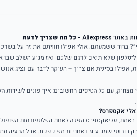
ר Aliexpress
- כל מה שצריך לדעת
 ברור ששמעתם. אולי אפילו חוויתם את זה על בשרכם,
 ל־טלפון שלא תואם לדגם שלכם. ואז מגיע השלב שבו 
 אפילו בסינית אם צריך – העיקר לדבר עם נציג אנושי.
צי מצחיק, עם כל הטיפים החשובים:
איך פונים לשירות הל
 אלי אקספרס
?
. באמת, עליאקספרס הפכה לאחת הפלטפורמות הפופולריו
ם ב־2 דולר ועד שואב אבק רובוטי שמגיע עם אחריות מפוקפקת. אבל