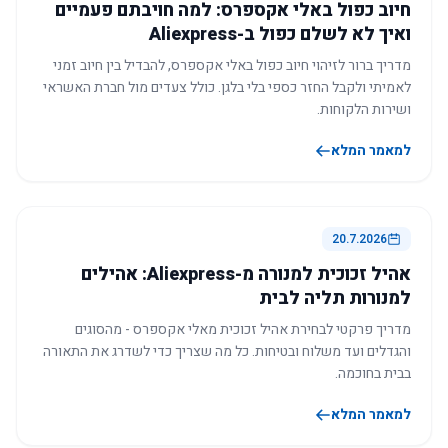
חיוב כפול באלי אקספרס: למה חויבתם פעמיים
ואיך לא לשלם כפול ב-Aliexpress
מדריך ברור לזיהוי חיוב כפול באלי אקספרס, להבדיל בין חיוב זמני
לאמיתי ולקבל החזר כספי בלי בלגן. כולל צעדים מול חברת האשראי
ושירות הלקוחות.
למאמר המלא
20.7.2026
אהיל זכוכית למנורה מ-Aliexpress: אהילים
למנורות תליה לבית
מדריך פרקטי לבחירת אהיל זכוכית מאלי אקספרס - מהסוגים
והגדלים ועד משלוח ובטיחות. כל מה שצריך כדי לשדרג את התאורה
בבית בחוכמה.
למאמר המלא