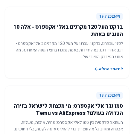
19.7.2026
בדקנו מעל 120 מקרנים באלי אקספרס - אלה 10
הטובים באמת
לפני שבחרנו, בדקנו. עברנו על מעל 120 מקרנים ב אלי אקספרס -
דגם אחרי דגם: כמה יחידות באמת נמכרו בחצי השנה האחרונה, מה
אחוז הפידבק החיובי של…
למאמר המלא
18.7.2026
טמו נגד אלי אקספרס: מי מנצחת לישראל בזירה
הגדולה בעולם? Temu vs AliExpress
השוואה פרקטית בין טמו לאלי אקספרס: מחיר, איכות, משלוח,
אבטחה ומגוון. כל מה שצריך כדי להחליט איפה לקנות, בלי ניחושים.