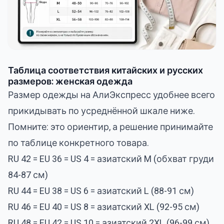
Таблица соответствия китайских и русских
размеров: женская одежда
Размер одежды на АлиЭкспресс удобнее всего
прикидывать по усреднённой шкале ниже.
Помните: это ориентир, а решение принимайте
по таблице конкретного товара.
RU 42 = EU 36 = US 4 = азиатский M (обхват груди
84-87 см)
RU 44 = EU 38 = US 6 = азиатский L (88-91 см)
RU 46 = EU 40 = US 8 = азиатский XL (92-95 см)
RU 48 = EU 42 = US 10 = азиатский 2XL (96-99 см)