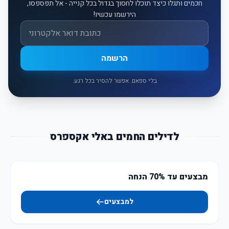
חכמים ותגלו כיצד תוכלו לחסוך בגדול בכל קנייה - אל תפספסו,
הירשמו עכשיו!
אימייל
הרשמה
בלי ספאם. אפשר להסיר בכל רגע.
לדילים החמים באלי אקספרס
מבצעים עד 70% הנחה
למבצעים