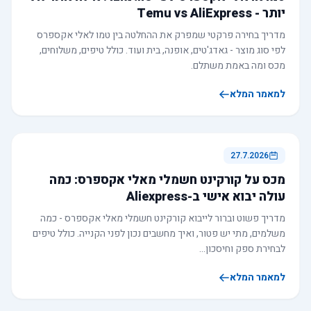
יותר - Temu vs AliExpress
מדריך בחירה פרקטי שמפרק את ההחלטה בין טמו לאלי אקספרס
לפי סוג מוצר - גאדג'טים, אופנה, בית ועוד. כולל טיפים, משלוחים,
מכס ומה באמת משתלם.
למאמר המלא
27.7.2026
מכס על קורקינט חשמלי מאלי אקספרס: כמה
עולה יבוא אישי ב-Aliexpress
מדריך פשוט וברור לייבוא קורקינט חשמלי מאלי אקספרס - כמה
משלמים, מתי יש פטור, ואיך מחשבים נכון לפני הקנייה. כולל טיפים
לבחירת ספק וחיסכון…
למאמר המלא