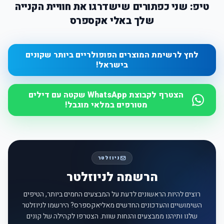
טיפ: שני כפתורים שישדרגו את חוויית הקנייה
שלך באלי אקספרס
לחץ לרשימת המוצרים הפופולריים ביותר שקונים
בישראל!
הצטרף לקבוצת WhatsApp שקטה עם דילים
מטורפים במלאי מוגבל!
ניוזלטר
הרשמה לניוזלטר
רוצים להיות הראשונים לדעת על המבצעים החמים ביותר, הטיפים
השימושיים והעדכונים החדשים מאליאקספרס? הירשמו לניוזלטר
שלנו ותיהנו ממבצעים והנחות שוות. הצטרפו לקהילה של קונים