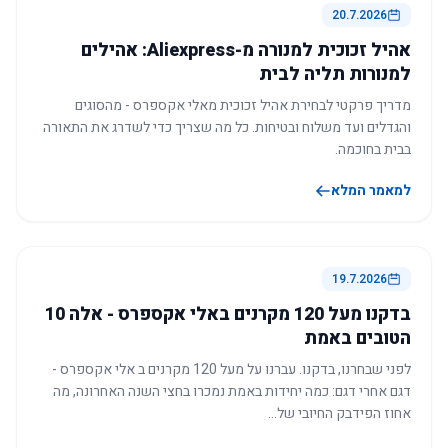
20.7.2026
אהיל זכוכית למנורה מ-Aliexpress: אהילים
למנורות תליה לבית
מדריך פרקטי לבחירת אהיל זכוכית מאלי אקספרס - מהסוגים
והגדלים ועד משלוח ובטיחות. כל מה שצריך כדי לשדרג את התאורה
בבית בחוכמה.
למאמר המלא
19.7.2026
בדקנו מעל 120 מקרנים באלי אקספרס - אלה 10
הטובים באמת
לפני שבחרנו, בדקנו. עברנו על מעל 120 מקרנים ב אלי אקספרס -
דגם אחרי דגם: כמה יחידות באמת נמכרו בחצי השנה האחרונה, מה
אחוז הפידבק החיובי של…