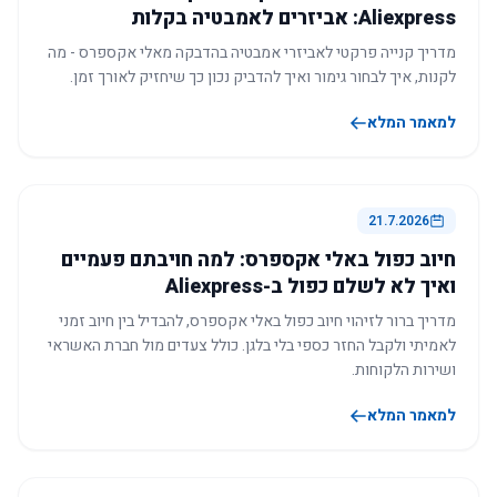
Aliexpress: אביזרים לאמבטיה בקלות
מדריך קנייה פרקטי לאביזרי אמבטיה בהדבקה מאלי אקספרס - מה
לקנות, איך לבחור גימור ואיך להדביק נכון כך שיחזיק לאורך זמן.
למאמר המלא
21.7.2026
חיוב כפול באלי אקספרס: למה חויבתם פעמיים
ואיך לא לשלם כפול ב-Aliexpress
מדריך ברור לזיהוי חיוב כפול באלי אקספרס, להבדיל בין חיוב זמני
לאמיתי ולקבל החזר כספי בלי בלגן. כולל צעדים מול חברת האשראי
ושירות הלקוחות.
למאמר המלא