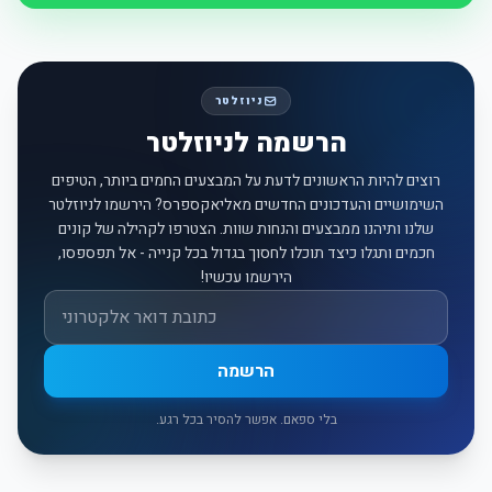
ניוזלטר
הרשמה לניוזלטר
רוצים להיות הראשונים לדעת על המבצעים החמים ביותר, הטיפים
השימושיים והעדכונים החדשים מאליאקספרס? הירשמו לניוזלטר
שלנו ותיהנו ממבצעים והנחות שוות. הצטרפו לקהילה של קונים
חכמים ותגלו כיצד תוכלו לחסוך בגדול בכל קנייה - אל תפספסו,
הירשמו עכשיו!
אימייל
הרשמה
בלי ספאם. אפשר להסיר בכל רגע.