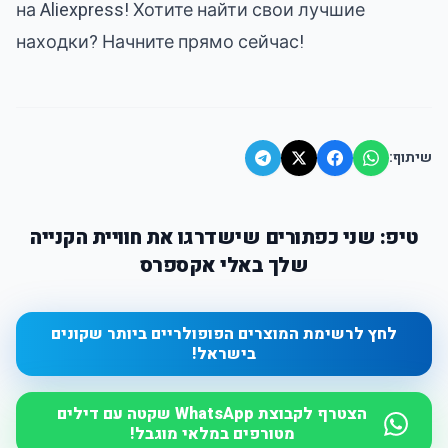
на Aliexpress! Хотите найти свои лучшие
находки?
Начните прямо сейчас
!
שיתוף:
טיפ: שני כפתורים שישדרגו את חוויית הקנייה
שלך באלי אקספרס
לחץ לרשימת המוצרים הפופולריים ביותר שקונים
בישראל!
הצטרף לקבוצת WhatsApp שקטה עם דילים
מטורפים במלאי מוגבל!