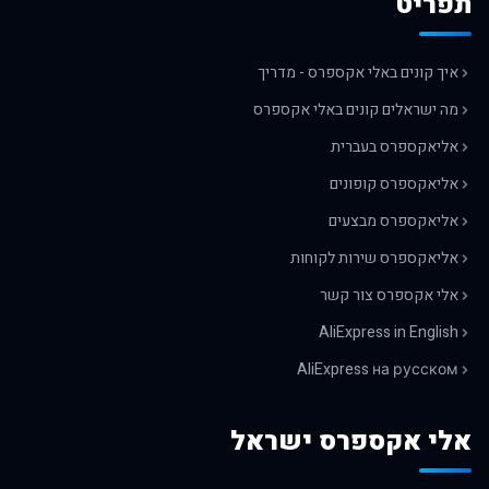
תפריט
איך קונים באלי אקספרס - מדריך
מה ישראלים קונים באלי אקספרס
אליאקספרס בעברית
אליאקספרס קופונים
אליאקספרס מבצעים
אליאקספרס שירות לקוחות
אלי אקספרס צור קשר
AliExpress in English
AliExpress на русском
אלי אקספרס ישראל