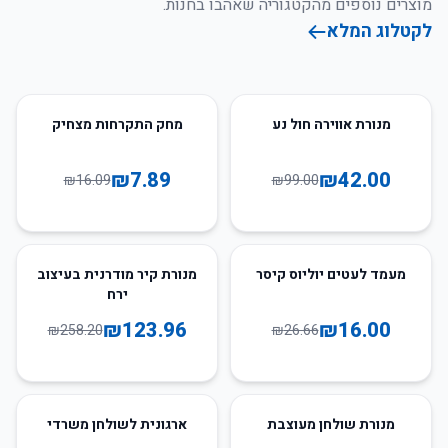
מוצרים נוספים מהקטגוריה שאהבו בחנות.
לקטלוג המלא
51
%
-
58
%
-
מנורת אווירה חול נע
מחק התקרחות מצחיק
₪
7.89
₪
42.00
₪
16.09
₪
99.00
52
%
-
40
%
-
מעמד לעטים יוליוס קיסר
מנורת קיר מודרנית בעיצוב
ירח
₪
123.96
₪
16.00
₪
258.20
₪
26.66
51
%
-
66
%
-
מנורת שולחן מעוצבת
ארגונית לשולחן משרדי