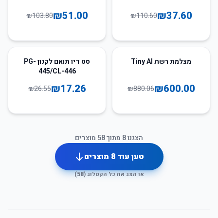
₪
51.00
₪
37.60
₪
103.80
₪
110.60
35
%
-
32
%
-
מצלמת רשת Tiny AI
סט דיו תואם לקנון PG-
445/CL-446
₪
17.26
₪
600.00
₪
26.55
₪
880.06
הצגנו
8
מתוך
58
מוצרים
טען עוד
8
מוצרים
או הצג את כל הקטלוג (
58
)