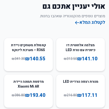
אולי יעניין אתכם גם
מוצרים נוספים מהקטגוריה שאהבו בחנות.
לקטלוג המלא
59
%
-
55
%
-
מצלמה אלחוטית דו
קונסולת משחקים ניידת
כיוונית עם נורת LED
R36S – מערכת לינוקס
IMOU 3MP/5MP
₪
140.55
₪
141.10
₪
341.30
₪
313.50
50
%
-
46
%
-
מנורת רצפה נורדית LED
מדפסת תמונה ניידת
Xiaomi Mi AR
₪
193.40
₪
117.11
₪
386.80
₪
216.80