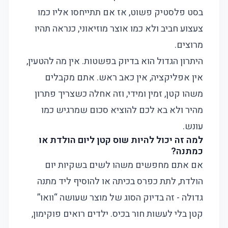
בסט פלסטיק פשוט, אז אם תתייחסו אליו כמו
צעצוע חביב ולא כמו אוצר מוזיאוני, כנראה תהיו
מרוצים.
היתרון הגדול הוא בדיוק בפשטות. אין מה להטעין,
אין אפליקציה, אין כאב ראש. אתם מקבלים
משהו קטן, זמין ומידי, וזה אחלה כשצריך פתרון
מהיר ולא בא לכם להוציא סכום שמרגיש כמו
עונש.
למה זה יכול להיות שוס קטן ליום הולדת או
כמתנה?
אם אתם מחפשים משהו לשים בשקיות יום
הולדת, לתת כפרס בכיתה או להוסיף ליד מתנה
גדולה - זה בדיוק הסוג של מוצר שעושה “וואו”
קטן בלי לעשות חור בכיס. ילדים רואים פוקימון,