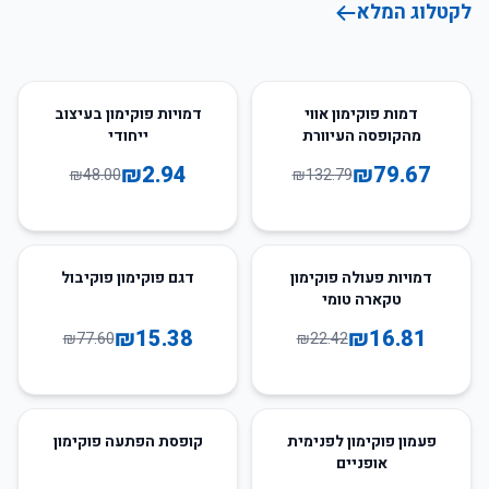
לקטלוג המלא
94
%
-
40
%
-
דמות פוקימון אווי
דמויות פוקימון בעיצוב
מהקופסה העיוורת
ייחודי
₪
2.94
₪
79.67
₪
48.00
₪
132.79
80
%
-
25
%
-
דמויות פעולה פוקימון
דגם פוקימון פוקיבול
טקארה טומי
₪
15.38
₪
16.81
₪
77.60
₪
22.42
81
%
-
83
%
-
פעמון פוקימון לפנימית
קופסת הפתעה פוקימון
אופניים