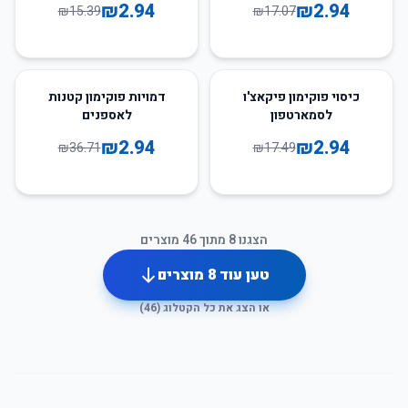
₪
2.94
₪
2.94
₪
15.39
₪
17.07
92
%
-
83
%
-
כיסוי פוקימון פיקאצ'ו
דמויות פוקימון קטנות
לסמארטפון
לאספנים
₪
2.94
₪
2.94
₪
36.71
₪
17.49
הצגנו
8
מתוך
46
מוצרים
טען עוד
8
מוצרים
או הצג את כל הקטלוג (
46
)