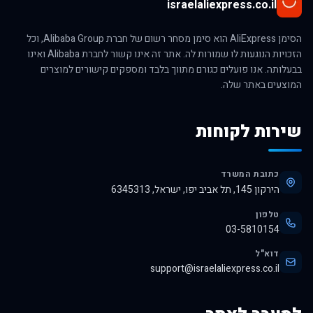
israelaliexpress.co.il
הסימן AliExpress הוא סימן מסחר רשום של חברת Alibaba Group, וכל
הזכויות הנוגעות לו שמורות לה. אתר זה אינו קשור לחברת Alibaba ואינו
בבעלותה. אנו פועלים כגורם מתווך בלבד ומספקים קישורים למוצרים
המוצעים באתר שלה.
שירות לקוחות
כתובת המשרד
הירקון 145, תל אביב יפו, ישראל, 6345313
טלפון
03-5810154
דוא"ל
support@israelaliexpress.co.il