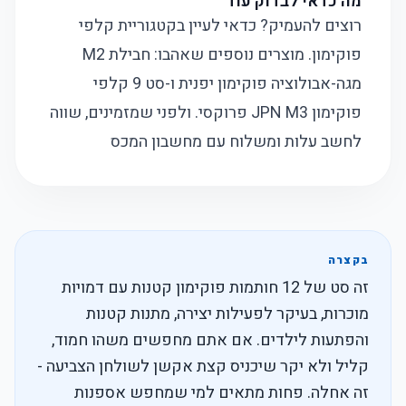
מה כדאי לבדוק עוד
רוצים להעמיק? כדאי לעיין בקטגוריית
קלפי
פוקימון
. מוצרים נוספים שאהבו:
חבילת M2
מגה-אבולוציה פוקימון יפנית
ו-
סט 9 קלפי
פוקימון JPN M3 פרוקסי
. ולפני שמזמינים, שווה
לחשב עלות ומשלוח עם
מחשבון המכס
בקצרה
זה סט של 12 חותמות פוקימון קטנות עם דמויות
מוכרות, בעיקר לפעילות יצירה, מתנות קטנות
והפתעות לילדים. אם אתם מחפשים משהו חמוד,
קליל ולא יקר שיכניס קצת אקשן לשולחן הצביעה -
זה אחלה. פחות מתאים למי שמחפש אספנות