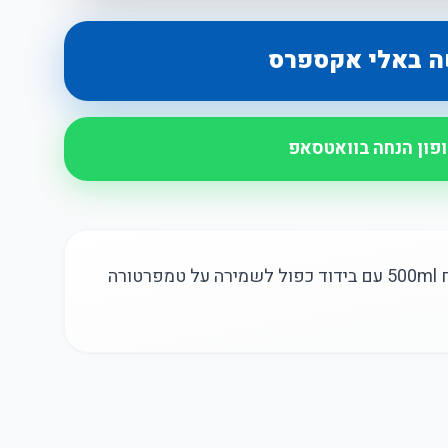
ה באלי אקספרס
ופון הנחה בוואטסאפ
תרמוס ואקום מנירוסטה איכותית בנפח 500ml עם בידוד כפול לשמירה על טמפרטורה