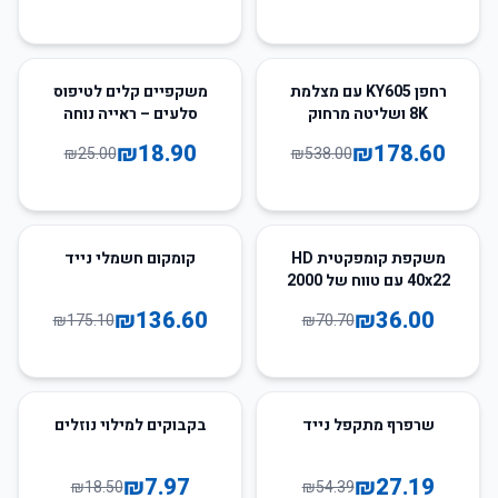
24
%
-
67
%
-
רחפן KY605 עם מצלמת
משקפיים קלים לטיפוס
8K ושליטה מרחוק
סלעים – ראייה נוחה
וחיצונית
₪
18.90
₪
178.60
₪
25.00
₪
538.00
22
%
-
49
%
-
משקפת קומפקטית HD
קומקום חשמלי נייד
40x22 עם טווח של 2000
מטר – ציד, ספורט וקמפינג
₪
136.60
₪
36.00
₪
175.10
₪
70.70
57
%
-
50
%
-
שרפרף מתקפל נייד
בקבוקים למילוי נוזלים
₪
7.97
₪
27.19
₪
18.50
₪
54.39