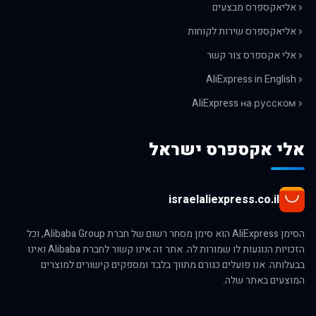
אליאקספרס מבצעים
אליאקספרס שירות לקוחות
אלי אקספרס צור קשר
AliExpress in English
AliExpress на русском
אלי אקספרס ישראל
israelaliexpress.co.il
הסימן AliExpress הוא סימן מסחר רשום של חברת Alibaba Group, וכל
הזכויות הנוגעות לו שמורות לה. אתר זה אינו קשור לחברת Alibaba ואינו
בבעלותה. אנו פועלים כגורם מתווך בלבד ומספקים קישורים למוצרים
המוצעים באתר שלה.