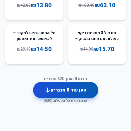
מים
₪
13.80
₪
63.10
₪
42.00
₪
188.40
50
%
-
65
%
-
סט של 3 מטליות ניקוי
סל אחסון גמיש למקרר –
כפולות עם פחם במבוק –
לשימוש חוזר ואחסון
עמידות ואקולוגיות
במגירה
₪
14.50
₪
15.70
₪
29.10
₪
44.90
הצגנו
8
מתוך
620
מוצרים
טען עוד
8
מוצרים
או הצג את כל הקטלוג (
620
)