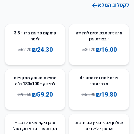
לקטלוג המלא
61
%
-
47
%
-
ארגונית תכשיטים לתלייה
קומקום קר עם ברז - 3.5
- בצורת ענן
ליטר
₪
24.30
₪
16.00
₪
62.20
₪
30.20
38
%
-
65
%
-
פורס לחם נירוסטה - 4
מחצלת משחק מתקפלת
מצבי עובי
לתינוק - 180x100 ס"מ
₪
59.20
₪
19.80
₪
95.60
₪
55.90
67
%
-
67
%
-
שולחן אבני בניין עם תיבת
סוכן ניקוי פנים לרכב –
אחסון - לילדים
תקרת עור ובד ארוג, נטול