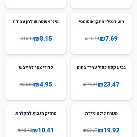
49
%
-
53
%
-
חוט דנטלי מתקן אוטומטי
מיני אשפה שולחן עבודה
₪
8.15
₪
7.69
₪
16.10
₪
16.44
80
%
-
70
%
-
גביע קפה כפול עמיד בחום
כדורי צמר למייבש
₪
4.95
₪
23.47
₪
25.00
₪
78.24
78
%
-
71
%
-
מנורת לילה ניידת
מחזיק מגבות למקלחת
₪
10.41
₪
19.92
₪
48.40
₪
68.67