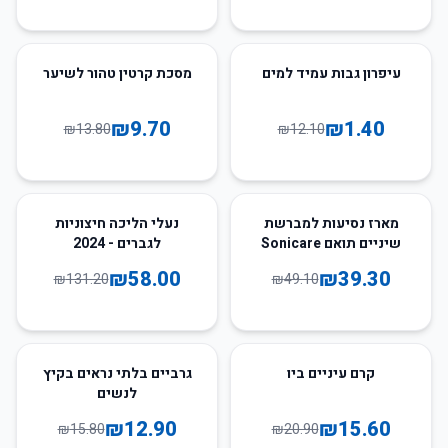
30
%
-
88
%
-
עיפרון גבות עמיד למים
מסכת קרטין טהור לשיער
₪
9.70
₪
1.40
₪
13.80
₪
12.10
56
%
-
20
%
-
מארז נסיעות למברשת
נעלי הליכה חיצוניות
שיניים תואם Sonicare
לגברים - 2024
₪
58.00
₪
39.30
₪
131.20
₪
49.10
18
%
-
25
%
-
קרם עיניים ביו
גרביים בלתי נראים בקיץ
לנשים
₪
12.90
₪
15.60
₪
15.80
₪
20.90