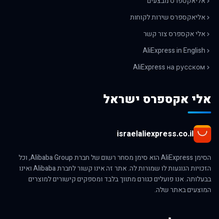
אליאקספרס מבצעים
אליאקספרס שירות לקוחות
אלי אקספרס צור קשר
AliExpress in English
AliExpress на русском
אלי אקספרס ישראל
israelaliexpress.co.il
הסימן AliExpress הוא סימן מסחר רשום של חברת Alibaba Group, וכל
הזכויות הנוגעות לו שמורות לה. אתר זה אינו קשור לחברת Alibaba ואינו
בבעלותה. אנו פועלים כגורם מתווך בלבד ומספקים קישורים למוצרים
המוצעים באתר שלה.