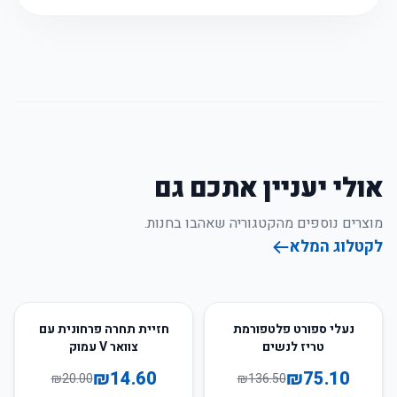
אולי יעניין אתכם גם
מוצרים נוספים מהקטגוריה שאהבו בחנות.
לקטלוג המלא
27
%
-
45
%
-
נעלי ספורט פלטפורמת
חזיית תחרה פרחונית עם
טריז לנשים
צוואר V עמוק
₪
14.60
₪
75.10
₪
20.00
₪
136.50