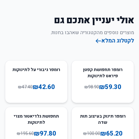
אולי יעניין אתכם גם
מוצרים נוספים מהקטגוריה שאהבו בחנות.
לקטלוג המלא
10
%
-
40
%
-
רומפר תחפושת קפטן
רומפר גיבורי על לתינוקות
פיראט לתינוקות
₪
42.60
₪
59.30
₪
47.40
₪
98.90
50
%
-
35
%
-
רומפר תינוק בעיצוב תות
תחפושת גלדיאטור מצרי
שדה
לתינוקות
₪
97.80
₪
65.20
₪
195.60
₪
100.00