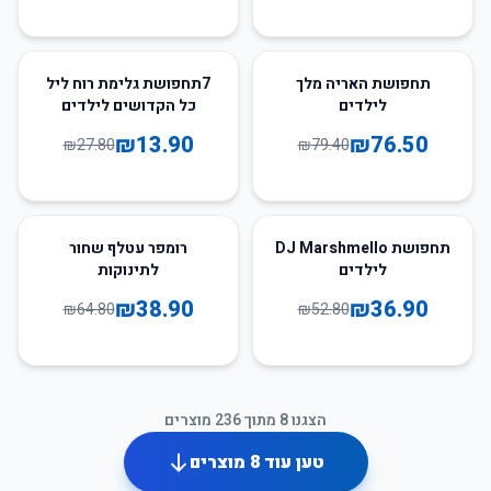
50
%
-
4
%
-
תחפושת האריה מלך
7תחפושת גלימת רוח ליל
לילדים
כל הקדושים לילדים
₪
13.90
₪
76.50
₪
27.80
₪
79.40
40
%
-
30
%
-
תחפושת DJ Marshmello
רומפר עטלף שחור
לילדים
לתינוקות
₪
38.90
₪
36.90
₪
64.80
₪
52.80
הצגנו
8
מתוך
236
מוצרים
טען עוד
8
מוצרים